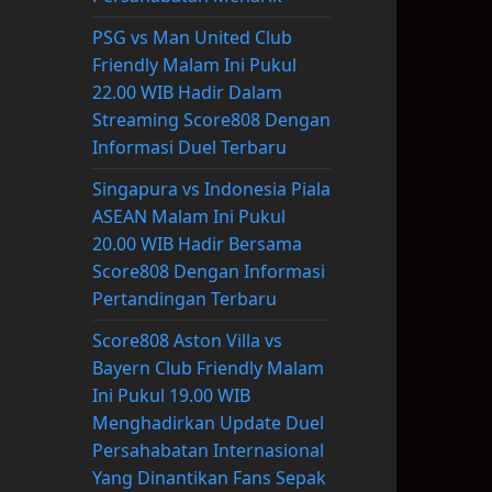
PSG vs Man United Club
Friendly Malam Ini Pukul
22.00 WIB Hadir Dalam
Streaming Score808 Dengan
Informasi Duel Terbaru
Singapura vs Indonesia Piala
ASEAN Malam Ini Pukul
20.00 WIB Hadir Bersama
Score808 Dengan Informasi
Pertandingan Terbaru
Score808 Aston Villa vs
Bayern Club Friendly Malam
Ini Pukul 19.00 WIB
Menghadirkan Update Duel
Persahabatan Internasional
Yang Dinantikan Fans Sepak