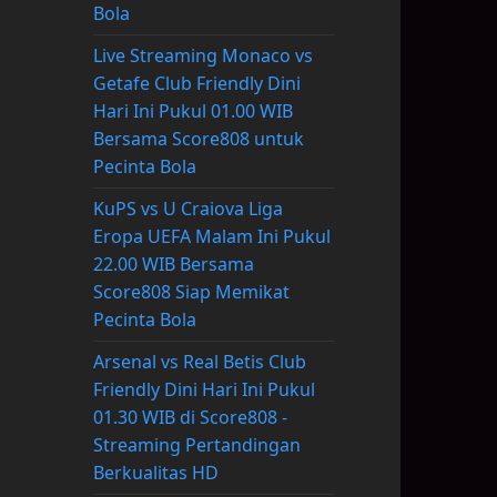
Bola
Live Streaming Monaco vs
Getafe Club Friendly Dini
Hari Ini Pukul 01.00 WIB
Bersama Score808 untuk
Pecinta Bola
KuPS vs U Craiova Liga
Eropa UEFA Malam Ini Pukul
22.00 WIB Bersama
Score808 Siap Memikat
Pecinta Bola
Arsenal vs Real Betis Club
Friendly Dini Hari Ini Pukul
01.30 WIB di Score808 -
Streaming Pertandingan
Berkualitas HD