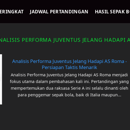
ERINGKAT
JADWAL PERTANDINGAN
HASIL SEPAK 
NALISIS PERFORMA JUVENTUS JELANG HADAPI 
Analisis Performa Juventus Jelang Hadapi AS Roma -
Persiapan Taktis Menarik
Analisis Performa Juventus Jelang Hadapi AS Roma menjadi
fokus utama dalam pembahasan kali ini. Pertandingan yang
mempertemukan dua raksasa Serie A ini selalu dinanti oleh
para penggemar sepak bola, baik di Italia maupun...