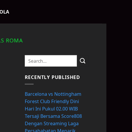
BOLA
AS ROMA
RECENTLY PUBLISHED
Barcelona vs Nottingham
Forest Club Friendly Dini
Hari Ini Pukul 02.00 WIB
Tersaji Bersama Score808
Dengan Streaming Laga
Persahabatan Menarik