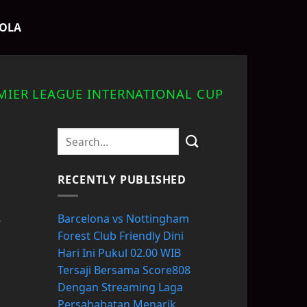
BOLA
MIER LEAGUE INTERNATIONAL CUP
RECENTLY PUBLISHED
Barcelona vs Nottingham
r
Forest Club Friendly Dini
Hari Ini Pukul 02.00 WIB
Tersaji Bersama Score808
Dengan Streaming Laga
Persahabatan Menarik