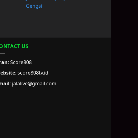
Gengsi
ONTACT US
ran
: Score808
ebsite
:
score808tv.id
mail
: jalalive@gmail.com