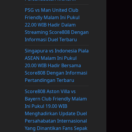
PSG vs Man United Club
Friendly Malam Ini Pukul
22.00 WIB Hadir Dalam
Streaming Score808 Dengan
Informasi Duel Terbaru
Singapura vs Indonesia Piala
ASEAN Malam Ini Pukul
20.00 WIB Hadir Bersama
Score808 Dengan Informasi
Pertandingan Terbaru
Score808 Aston Villa vs
Bayern Club Friendly Malam
Ini Pukul 19.00 WIB
Menghadirkan Update Duel
Persahabatan Internasional
Yang Dinantikan Fans Sepak