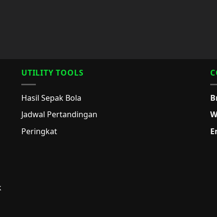
UTILITY TOOLS
C
Hasil Sepak Bola
B
Jadwal Pertandingan
W
Peringkat
E
k
g