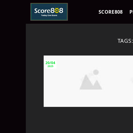
Skip
to
SCORE808
P
content
TAGS
20/04
2025