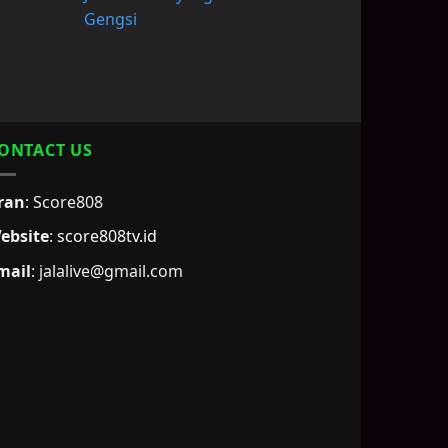
Gengsi
ONTACT US
ran
: Score808
ebsite
:
score808tv.id
mail
: jalalive@gmail.com