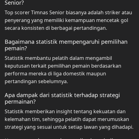
Senior?
Top scorer Timnas Senior biasanya adalah striker atau
penyerang yang memiliki kemampuan mencetak gol
secara konsisten di berbagai pertandingan.
Bagaimana statistik mempengaruhi pemilihan
pemain?
Statistik membantu pelatih dalam mengambil
keputusan terkait pemilihan pemain berdasarkan
performa mereka di liga domestik maupun
pertandingan sebelumnya.
Apa dampak dari statistik terhadap strategi
permainan?
Statistik memberikan insight tentang kekuatan dan
kelemahan tim, sehingga pelatih dapat merumuskan
strategi yang sesuai untuk setiap lawan yang dihadapi.