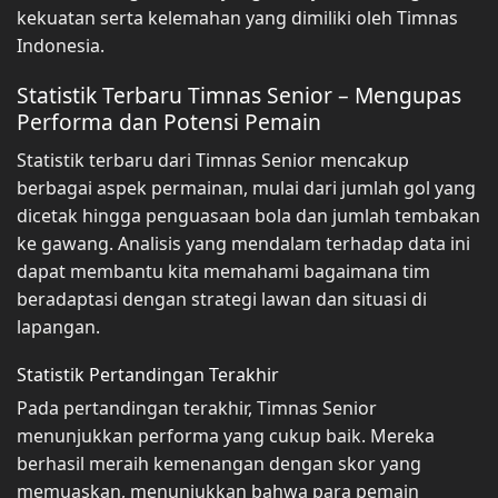
kekuatan serta kelemahan yang dimiliki oleh Timnas
Indonesia.
Statistik Terbaru Timnas Senior – Mengupas
Performa dan Potensi Pemain
Statistik terbaru dari Timnas Senior mencakup
berbagai aspek permainan, mulai dari jumlah gol yang
dicetak hingga penguasaan bola dan jumlah tembakan
ke gawang. Analisis yang mendalam terhadap data ini
dapat membantu kita memahami bagaimana tim
beradaptasi dengan strategi lawan dan situasi di
lapangan.
Statistik Pertandingan Terakhir
Pada pertandingan terakhir, Timnas Senior
menunjukkan performa yang cukup baik. Mereka
berhasil meraih kemenangan dengan skor yang
memuaskan, menunjukkan bahwa para pemain