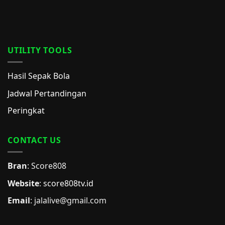
UTILITY TOOLS
Hasil Sepak Bola
Jadwal Pertandingan
Peringkat
CONTACT US
Bran
: Score808
Website
:
score808tv.id
Email
: jalalive@gmail.com