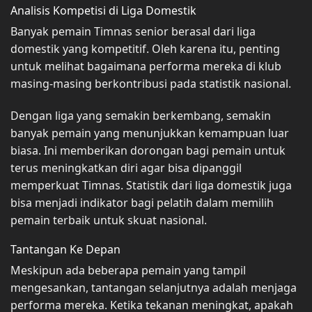
Analisis Kompetisi di Liga Domestik
Banyak pemain Timnas senior berasal dari liga
domestik yang kompetitif. Oleh karena itu, penting
untuk melihat bagaimana performa mereka di klub
masing-masing berkontribusi pada statistik nasional.
Dengan liga yang semakin berkembang, semakin
banyak pemain yang menunjukkan kemampuan luar
biasa. Ini memberikan dorongan bagi pemain untuk
terus meningkatkan diri agar bisa dipanggil
memperkuat Timnas. Statistik dari liga domestik juga
bisa menjadi indikator bagi pelatih dalam memilih
pemain terbaik untuk skuat nasional.
Tantangan Ke Depan
Meskipun ada beberapa pemain yang tampil
mengesankan, tantangan selanjutnya adalah menjaga
performa mereka. Ketika tekanan meningkat, apakah