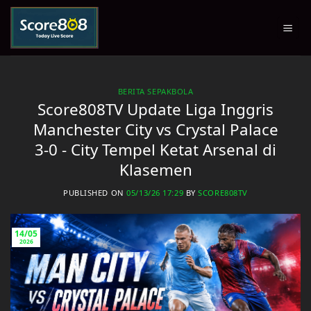
Skip
to
content
BERITA SEPAKBOLA
Score808TV Update Liga Inggris
Manchester City vs Crystal Palace
3-0 - City Tempel Ketat Arsenal di
Klasemen
PUBLISHED ON
05/13/26 17:29
BY
SCORE808TV
14/05
2026