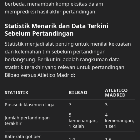
berbeda, menambah kompleksitas dalam
memprediksi hasil akhir pertandingan.
Statistik Menarik dan Data Terkini
Sebelum Pertandingan
Statistik menjadi alat penting untuk menilai kekuatan
dan kelemahan tim sebelum pertandingan
berlangsung. Berikut ini adalah rangkuman data
statistik terakhir yang relevan untuk pertandingan
Bilbao versus Atletico Madrid:
ATLETICO
STATISTIK
BILBAO
MADRID
Posisi di klasemen Liga
7
3
5
4
Jumlah pertandingan
kemenangan,
kemenangan,
terakhir
1 kalah
1 seri
Rata-rata gol per
1.4
1.9