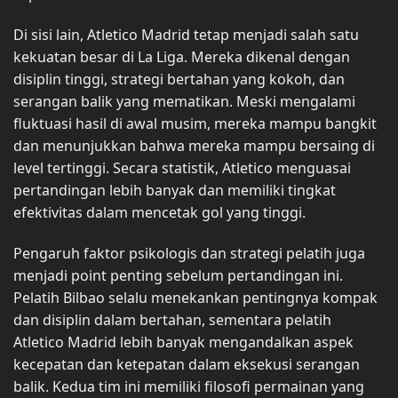
Di sisi lain, Atletico Madrid tetap menjadi salah satu
kekuatan besar di La Liga. Mereka dikenal dengan
disiplin tinggi, strategi bertahan yang kokoh, dan
serangan balik yang mematikan. Meski mengalami
fluktuasi hasil di awal musim, mereka mampu bangkit
dan menunjukkan bahwa mereka mampu bersaing di
level tertinggi. Secara statistik, Atletico menguasai
pertandingan lebih banyak dan memiliki tingkat
efektivitas dalam mencetak gol yang tinggi.
Pengaruh faktor psikologis dan strategi pelatih juga
menjadi point penting sebelum pertandingan ini.
Pelatih Bilbao selalu menekankan pentingnya kompak
dan disiplin dalam bertahan, sementara pelatih
Atletico Madrid lebih banyak mengandalkan aspek
kecepatan dan ketepatan dalam eksekusi serangan
balik. Kedua tim ini memiliki filosofi permainan yang