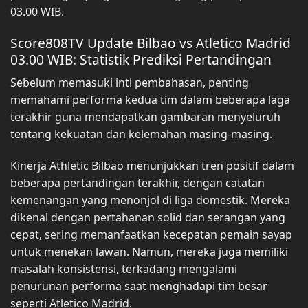
03.00 WIB.
Score808TV Update Bilbao vs Atletico Madrid
03.00 WIB: Statistik Prediksi Pertandingan
Sebelum memasuki inti pembahasan, penting
memahami performa kedua tim dalam beberapa laga
terakhir guna mendapatkan gambaran menyeluruh
tentang kekuatan dan kelemahan masing-masing.
Kinerja Athletic Bilbao menunjukkan tren positif dalam
beberapa pertandingan terakhir, dengan catatan
kemenangan yang menonjol di liga domestik. Mereka
dikenal dengan pertahanan solid dan serangan yang
cepat, sering memanfaatkan kecepatan pemain sayap
untuk menekan lawan. Namun, mereka juga memiliki
masalah konsistensi, terkadang mengalami
penurunan performa saat menghadapi tim besar
seperti Atletico Madrid.