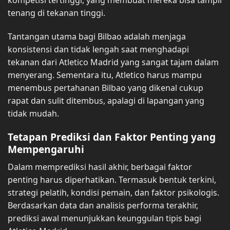
kompetisi tertinggi, yang membuat mereka bisa tampil
tenang di tekanan tinggi.
Tantangan utama bagi Bilbao adalah menjaga
konsistensi dan tidak lengah saat menghadapi
tekanan dari Atletico Madrid yang sangat tajam dalam
menyerang. Sementara itu, Atletico harus mampu
menembus pertahanan Bilbao yang dikenal cukup
rapat dan sulit ditembus, apalagi di lapangan yang
tidak mudah.
Tetapan Prediksi dan Faktor Penting yang
Mempengaruhi
Dalam memprediksi hasil akhir, berbagai faktor
penting harus diperhatikan. Termasuk bentuk terkini,
strategi pelatih, kondisi pemain, dan faktor psikologis.
Berdasarkan data dan analisis performa terakhir,
prediksi awal menunjukkan keunggulan tipis bagi