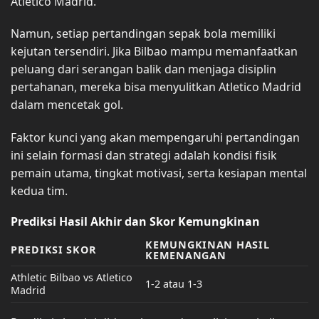
Atletico Madrid.
Namun, setiap pertandingan sepak bola memiliki
kejutan tersendiri. Jika Bilbao mampu memanfaatkan
peluang dari serangan balik dan menjaga disiplin
pertahanan, mereka bisa menyulitkan Atletico Madrid
dalam mencetak gol.
Faktor kunci yang akan mempengaruhi pertandingan
ini selain formasi dan strategi adalah kondisi fisik
pemain utama, tingkat motivasi, serta kesiapan mental
kedua tim.
Prediksi Hasil Akhir dan Skor Kemungkinan
KEMUNGKINAN HASIL
PREDIKSI SKOR
KEMENANGAN
Athletic Bilbao vs Atletico
1-2 atau 1-3
Madrid