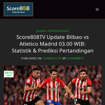
Skip
to
content
JADWAL PERTANDINGAN
Score808TV Update Bilbao vs
Atletico Madrid 03.00 WIB:
Statistik & Prediksi Pertandingan
PUBLISHED ON
12/06/25 07:41
BY
SCORE808TV
06/12
2025