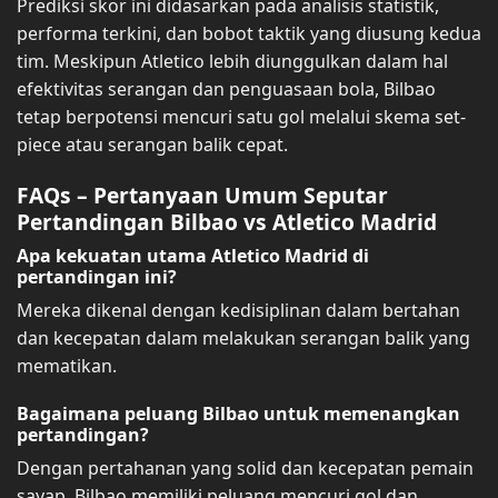
Prediksi skor ini didasarkan pada analisis statistik,
performa terkini, dan bobot taktik yang diusung kedua
tim. Meskipun Atletico lebih diunggulkan dalam hal
efektivitas serangan dan penguasaan bola, Bilbao
tetap berpotensi mencuri satu gol melalui skema set-
piece atau serangan balik cepat.
FAQs – Pertanyaan Umum Seputar
Pertandingan Bilbao vs Atletico Madrid
Apa kekuatan utama Atletico Madrid di
pertandingan ini?
Mereka dikenal dengan kedisiplinan dalam bertahan
dan kecepatan dalam melakukan serangan balik yang
mematikan.
Bagaimana peluang Bilbao untuk memenangkan
pertandingan?
Dengan pertahanan yang solid dan kecepatan pemain
sayap, Bilbao memiliki peluang mencuri gol dan