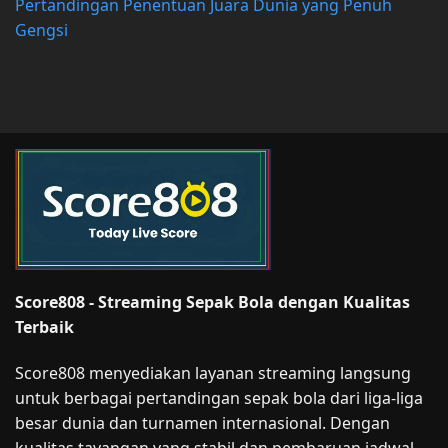
Pertandingan Penentuan Juara Dunia yang Penuh
Gengsi
Score808 - Streaming Sepak Bola dengan Kualitas
Terbaik
Score808 menyediakan layanan streaming langsung
untuk berbagai pertandingan sepak bola dari liga-liga
besar dunia dan turnamen internasional. Dengan
kualitas tayangan yang stabil dan pembaruan jadwal