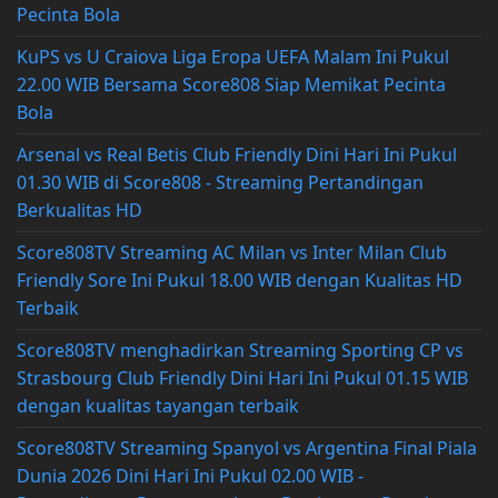
Pecinta Bola
KuPS vs U Craiova Liga Eropa UEFA Malam Ini Pukul
22.00 WIB Bersama Score808 Siap Memikat Pecinta
Bola
Arsenal vs Real Betis Club Friendly Dini Hari Ini Pukul
01.30 WIB di Score808 - Streaming Pertandingan
Berkualitas HD
Score808TV Streaming AC Milan vs Inter Milan Club
Friendly Sore Ini Pukul 18.00 WIB dengan Kualitas HD
Terbaik
Score808TV menghadirkan Streaming Sporting CP vs
Strasbourg Club Friendly Dini Hari Ini Pukul 01.15 WIB
dengan kualitas tayangan terbaik
Score808TV Streaming Spanyol vs Argentina Final Piala
Dunia 2026 Dini Hari Ini Pukul 02.00 WIB -