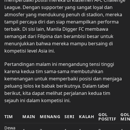
memperbaiki posisi mereka di klasemen AFC Challenge
League. Dengan supporter yang sangat loyal dan
atmosfer yang mendukung penuh di stadion, mereka
tampil percaya diri dan siap menampilkan performa
terbaik. Di sisi lain, Manila Digger FC membawa
semangat dari Filipina dan berambisi besar untuk
menunjukkan bahwa mereka mampu bersaing di
kompetisi level Asia ini.
Pertandingan malam ini mengandung tensi tinggi
karena kedua tim sama-sama membutuhkan
kemenangan untuk memperbaiki posisi dan menjaga
peluang lolos ke babak berikutnya. Dalam tabel
berikut, kita dapat melihat perjalanan kedua tim
sejauh ini dalam kompetisi ini.
GOL
GOL
TIM
MAIN
MENANG
SERI
KALAH
POSITIF
MIN
Dewa