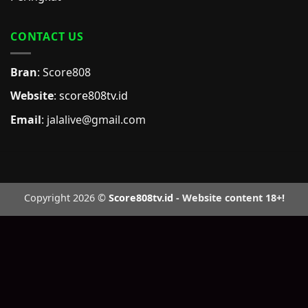
CONTACT US
Bran
: Score808
Website
:
score808tv.id
Email
: jalalive@gmail.com
Copyright 2026 ©
Score808tv.id
- Website content 18+!