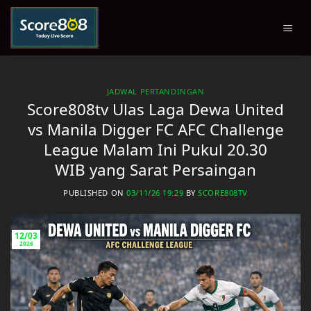
Skip
to
content
JADWAL PERTANDINGAN
Score808tv Ulas Laga Dewa United
vs Manila Digger FC AFC Challenge
League Malam Ini Pukul 20.30
WIB yang Sarat Persaingan
PUBLISHED ON
03/11/26 19:29
BY
SCORE808TV
12/03
2026