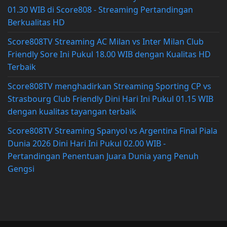
01.30 WIB di Score808 - Streaming Pertandingan
Berkualitas HD
Score808TV Streaming AC Milan vs Inter Milan Club
Friendly Sore Ini Pukul 18.00 WIB dengan Kualitas HD
Terbaik
Score808TV menghadirkan Streaming Sporting CP vs
Strasbourg Club Friendly Dini Hari Ini Pukul 01.15 WIB
dengan kualitas tayangan terbaik
Score808TV Streaming Spanyol vs Argentina Final Piala
Dunia 2026 Dini Hari Ini Pukul 02.00 WIB -
Pertandingan Penentuan Juara Dunia yang Penuh
Gengsi