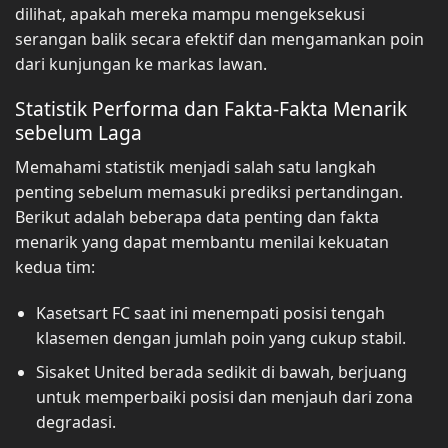
dilihat, apakah mereka mampu mengeksekusi
serangan balik secara efektif dan mengamankan poin
dari kunjungan ke markas lawan.
Statistik Performa dan Fakta-Fakta Menarik
sebelum Laga
Memahami statistik menjadi salah satu langkah
penting sebelum memasuki prediksi pertandingan.
Berikut adalah beberapa data penting dan fakta
menarik yang dapat membantu menilai kekuatan
kedua tim:
Kasetsart FC saat ini menempati posisi tengah
klasemen dengan jumlah poin yang cukup stabil.
Sisaket United berada sedikit di bawah, berjuang
untuk memperbaiki posisi dan menjauh dari zona
degradasi.