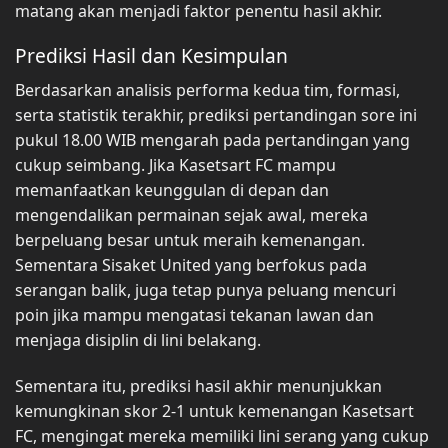
matang akan menjadi faktor penentu hasil akhir.
Prediksi Hasil dan Kesimpulan
Berdasarkan analisis performa kedua tim, formasi,
serta statistik terakhir, prediksi pertandingan sore ini
pukul 18.00 WIB mengarah pada pertandingan yang
cukup seimbang. Jika Kasetsart FC mampu
memanfaatkan keunggulan di depan dan
mengendalikan permainan sejak awal, mereka
berpeluang besar untuk meraih kemenangan.
Sementara Sisaket United yang berfokus pada
serangan balik, juga tetap punya peluang mencuri
poin jika mampu mengatasi tekanan lawan dan
menjaga disiplin di lini belakang.
Sementara itu, prediksi hasil akhir menunjukkan
kemungkinan skor 2-1 untuk kemenangan Kasetsart
FC, mengingat mereka memiliki lini serang yang cukup