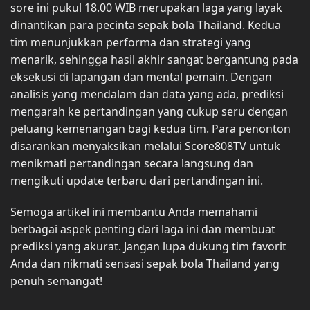
sore ini pukul 18.00 WIB merupakan laga yang layak
dinantikan para pecinta sepak bola Thailand. Kedua
tim menunjukkan performa dan strategi yang
menarik, sehingga hasil akhir sangat bergantung pada
eksekusi di lapangan dan mental pemain. Dengan
analisis yang mendalam dan data yang ada, prediksi
mengarah ke pertandingan yang cukup seru dengan
peluang kemenangan bagi kedua tim. Para penonton
disarankan menyaksikan melalui Score808TV untuk
menikmati pertandingan secara langsung dan
mengikuti update terbaru dari pertandingan ini.
Semoga artikel ini membantu Anda memahami
berbagai aspek penting dari laga ini dan membuat
prediksi yang akurat. Jangan lupa dukung tim favorit
Anda dan nikmati sensasi sepak bola Thailand yang
penuh semangat!