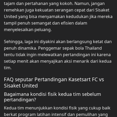
tajam dan pertahanan yang kokoh. Namun, jangan
remehkan juga kekuatan serangan cepat dari Sisaket
United yang bisa menyamakan kedudukan jika mereka
tampil penuh semangat dan efisien dalam
menyelesaikan peluang.
Sehingga, laga ini diyakini akan berlangsung ketat dan
penuh dinamika. Penggemar sepak bola Thailand
tentu tidak ingin melewatkan pertandingan ini karena
setiap menit akan menyajikan aksi menarik dari kedua
tim.
FAQ seputar Pertandingan Kasetsart FC vs
Sisaket United
Bagaimana kondisi fisik kedua tim sebelum
pertandingan?
Kedua tim menunjukkan kondisi fisik yang cukup baik
berkat program latihan intensif dan pemulihan yang