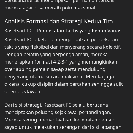
berusaha keras menampilkan permainan terbaik
mereka agar bisa meraih poin maksimal.
Analisis Formasi dan Strategi Kedua Tim
Kasetsart FC – Pendekatan Taktis yang Penuh Variasi
Kasetsart FC diketahui mengandalkan pendekatan
taktis yang fleksibel dan menyerang secara kolektif.
Dengan pelatih yang berpengalaman, mereka
menerapkan formasi 4-2-3-1 yang memungkinkan
overlapping pemain sayap serta mendukung
penyerang utama secara maksimal. Mereka juga
dikenal cukup disiplin dalam bertahan sehingga sulit
ditembus lawan.
Dari sisi strategi, Kasetsart FC selalu berusaha
menciptakan peluang sejak awal pertandingan.
Mereka sering memanfaatkan kecepatan pemain
sayap untuk melakukan serangan dari sisi lapangan