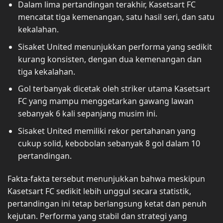
Dalam lima pertandingan terakhir, Kasetsart FC
mencatat tiga kemenangan, satu hasil seri, dan satu
kekalahan.
Sisaket United menunjukkan performa yang sedikit
kurang konsisten, dengan dua kemenangan dan
tiga kekalahan.
Gol terbanyak dicetak oleh striker utama Kasetsart
FC yang mampu menggetarkan gawang lawan
sebanyak 6 kali sepanjang musim ini.
Sisaket United memiliki rekor pertahanan yang
cukup solid, kebobolan sebanyak 8 gol dalam 10
pertandingan.
Fakta-fakta tersebut menunjukkan bahwa meskipun
Kasetsart FC sedikit lebih unggul secara statistik,
pertandingan ini tetap berlangsung ketat dan penuh
kejutan. Performa yang stabil dan strategi yang