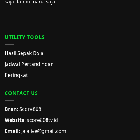
saja dan di mana saja.
UTILITY TOOLS
Hasil Sepak Bola
Jadwal Pertandingan
Peringkat
CONTACT US
Bran
: Score808
Website
:
score808tv.id
Email
: jalalive@gmail.com