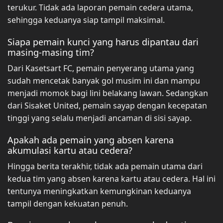
terukur. Tidak ada laporan pemain cedera utama,
sehingga keduanya siap tampil maksimal.
Siapa pemain kunci yang harus dipantau dari
masing-masing tim?
Dari Kasetsart FC, pemain penyerang utama yang
sudah mencetak banyak gol musim ini dan mampu
menjadi momok bagi lini belakang lawan. Sedangkan
dari Sisaket United, pemain sayap dengan kecepatan
tinggi yang selalu menjadi ancaman di sisi sayap.
Apakah ada pemain yang absen karena
akumulasi kartu atau cedera?
Hingga berita terakhir, tidak ada pemain utama dari
kedua tim yang absen karena kartu atau cedera. Hal ini
tentunya meningkatkan kemungkinan keduanya
tampil dengan kekuatan penuh.