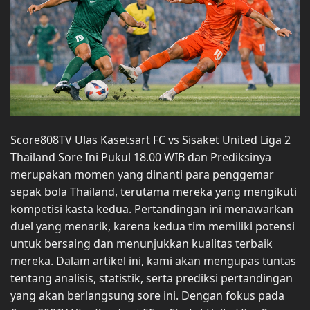
Score808TV Ulas Kasetsart FC vs Sisaket United Liga 2
Thailand Sore Ini Pukul 18.00 WIB dan Prediksinya
merupakan momen yang dinanti para penggemar
sepak bola Thailand, terutama mereka yang mengikuti
kompetisi kasta kedua. Pertandingan ini menawarkan
duel yang menarik, karena kedua tim memiliki potensi
untuk bersaing dan menunjukkan kualitas terbaik
mereka. Dalam artikel ini, kami akan mengupas tuntas
tentang analisis, statistik, serta prediksi pertandingan
yang akan berlangsung sore ini. Dengan fokus pada