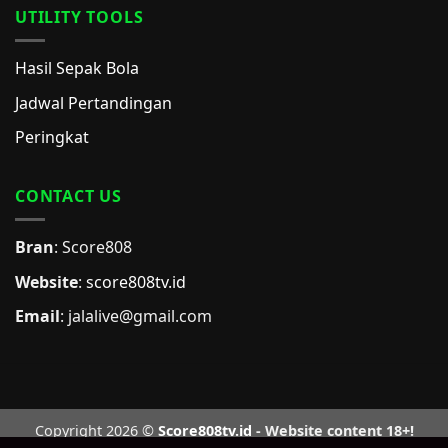
UTILITY TOOLS
Hasil Sepak Bola
Jadwal Pertandingan
Peringkat
CONTACT US
Bran
: Score808
Website
:
score808tv.id
Email
: jalalive@gmail.com
Copyright 2026 ©
Score808tv.id
- Website content 18+!