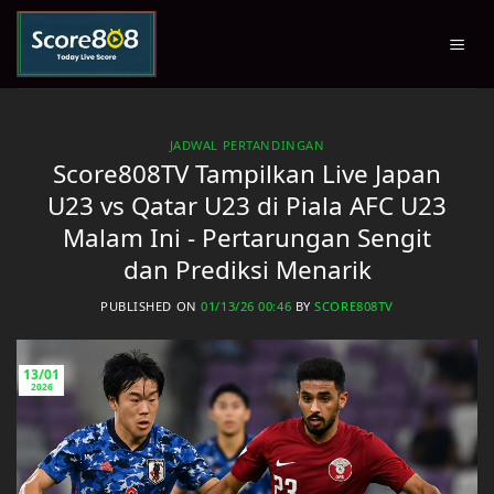
Skip
to
content
JADWAL PERTANDINGAN
Score808TV Tampilkan Live Japan
U23 vs Qatar U23 di Piala AFC U23
Malam Ini - Pertarungan Sengit
dan Prediksi Menarik
PUBLISHED ON
01/13/26 00:46
BY
SCORE808TV
13/01
2026