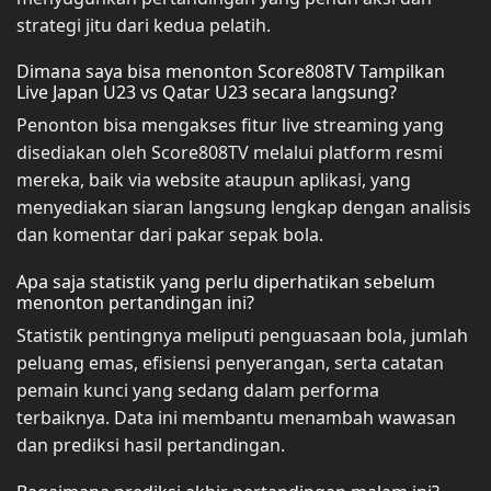
strategi jitu dari kedua pelatih.
Dimana saya bisa menonton Score808TV Tampilkan
Live Japan U23 vs Qatar U23 secara langsung?
Penonton bisa mengakses fitur live streaming yang
disediakan oleh Score808TV melalui platform resmi
mereka, baik via website ataupun aplikasi, yang
menyediakan siaran langsung lengkap dengan analisis
dan komentar dari pakar sepak bola.
Apa saja statistik yang perlu diperhatikan sebelum
menonton pertandingan ini?
Statistik pentingnya meliputi penguasaan bola, jumlah
peluang emas, efisiensi penyerangan, serta catatan
pemain kunci yang sedang dalam performa
terbaiknya. Data ini membantu menambah wawasan
dan prediksi hasil pertandingan.