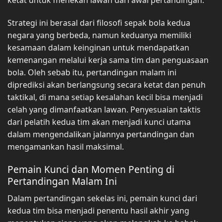
ketat untuk menekan lawan dari awal pertandingan.
Strategi ini berasal dari filosofi sepak bola kedua
negara yang berbeda, namun keduanya memiliki
kesamaan dalam keinginan untuk mendapatkan
kemenangan melalui kerja sama tim dan penguasaan
bola. Oleh sebab itu, pertandingan malam ini
diprediksi akan berlangsung secara ketat dan penuh
taktikal, di mana setiap kesalahan kecil bisa menjadi
celah yang dimanfaatkan lawan. Penyesuaian taktis
dari pelatih kedua tim akan menjadi kunci utama
dalam mengendalikan jalannya pertandingan dan
mengamankan hasil maksimal.
Pemain Kunci dan Momen Penting di
Pertandingan Malam Ini
Dalam pertandingan sekelas ini, pemain kunci dari
kedua tim bisa menjadi penentu hasil akhir yang