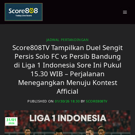
Skip
to
content
JADWAL PERTANDINGAN
Score808TV Tampilkan Duel Sengit
Persis Solo FC vs Persib Bandung
di Liga 1 Indonesia Sore Ini Pukul
15.30 WIB – Perjalanan
Menegangkan Menuju Kontest
Afficial
PUBLISHED ON
01/30/26 18:30
BY
SCORE808TV
31/01
2026