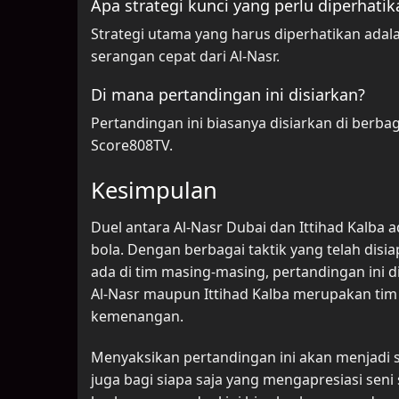
Apa strategi kunci yang perlu diperhatik
Strategi utama yang harus diperhatikan adala
serangan cepat dari Al-Nasr.
Di mana pertandingan ini disiarkan?
Pertandingan ini biasanya disiarkan di berba
Score808TV.
Kesimpulan
Duel antara Al-Nasr Dubai dan Ittihad Kalba
bola. Dengan berbagai taktik yang telah disi
ada di tim masing-masing, pertandingan ini d
Al-Nasr maupun Ittihad Kalba merupakan ti
kemenangan.
Menyaksikan pertandingan ini akan menjadi 
juga bagi siapa saja yang mengapresiasi seni