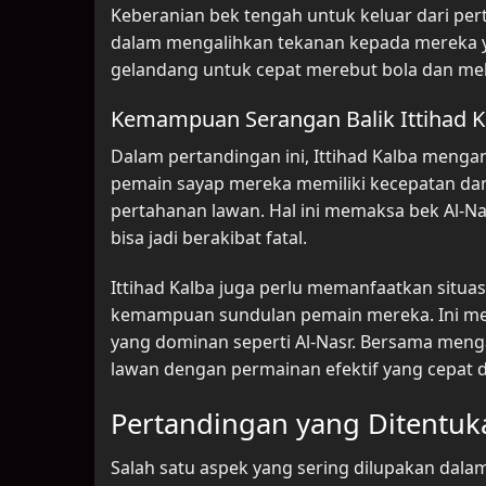
Keberanian bek tengah untuk keluar dari per
dalam mengalihkan tekanan kepada mereka y
gelandang untuk cepat merebut bola dan me
Kemampuan Serangan Balik Ittihad K
Dalam pertandingan ini, Ittihad Kalba meng
pemain sayap mereka memiliki kecepatan da
pertahanan lawan. Hal ini memaksa bek Al-Na
bisa jadi berakibat fatal.
Ittihad Kalba juga perlu memanfaatkan situa
kemampuan sundulan pemain mereka. Ini men
yang dominan seperti Al-Nasr. Bersama mengat
lawan dengan permainan efektif yang cepat d
Pertandingan yang Ditentuka
Salah satu aspek yang sering dilupakan dalam