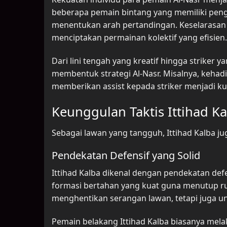
beberapa pemain bintang yang memiliki penga
menentukan arah pertandingan. Keselarasan a
menciptakan permainan kolektif yang efisien.
Dari lini tengah yang kreatif hingga striker 
membentuk strategi Al-Nasr. Misalnya, keh
memberikan assist kepada striker menjadi 
Keunggulan Taktis Ittihad Ka
Sebagai lawan yang tangguh, Ittihad Kalba ju
Pendekatan Defensif yang Solid
Ittihad Kalba dikenal dengan pendekatan defe
formasi bertahan yang kuat guna menutup rua
menghentikan serangan lawan, tetapi juga un
Pemain belakang Ittihad Kalba biasanya mela