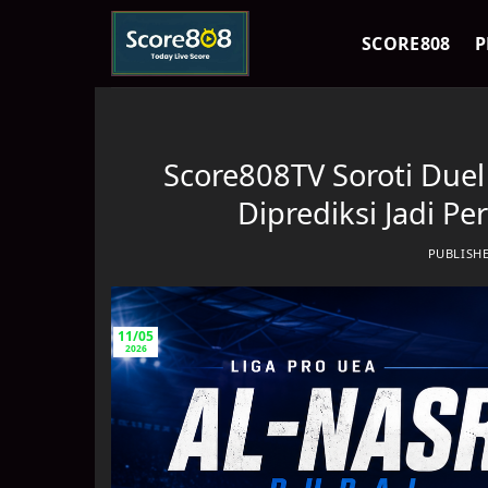
Skip
to
SCORE808
P
content
Score808TV Soroti Duel 
Diprediksi Jadi P
PUBLISH
11/05
2026