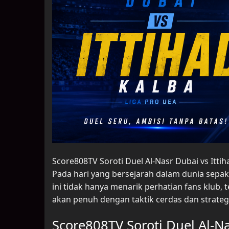
Score808TV Soroti Duel Al-Nasr Dubai vs Ittih
Pada hari yang bersejarah dalam dunia sepak 
ini tidak hanya menarik perhatian fans klub, 
akan penuh dengan taktik cerdas dan strategi 
Score808TV Soroti Duel Al-Na