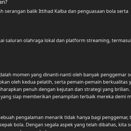
an?
h serangan balik Ittihad Kalba dan penguasaan bola serta
gai saluran olahraga lokal dan platform streaming, termasu
 adalah momen yang dinanti-nanti oleh banyak penggemar 
apkan oleh kedua pelatih, serta pemain-pemain berkualitas 
iharapkan penuh dengan kejutan dan strategi yang brilian.
m yang siap memberikan penampilan terbaik mereka demi m
sebuah pengalaman menarik tidak hanya bagi penggemar, t
 sepak bola. Dengan segala aspek yang telah dibahas, kita