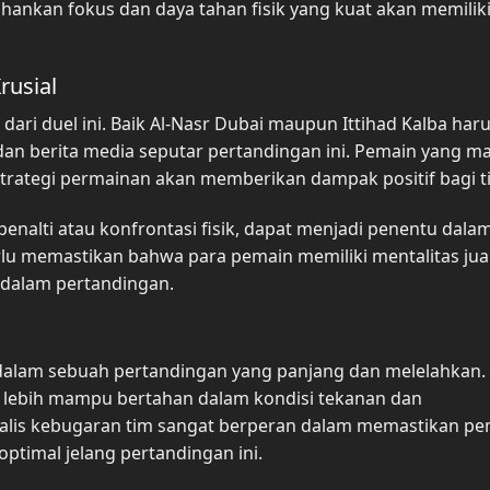
ankan fokus dan daya tahan fisik yang kuat akan memilik
rusial
dari duel ini. Baik Al-Nasr Dubai maupun Ittihad Kalba har
n berita media seputar pertandingan ini. Pemain yang 
trategi permainan akan memberikan dampak positif bagi t
 penalti atau konfrontasi fisik, dapat menjadi penentu dala
 perlu memastikan bahwa para pemain memiliki mentalitas ju
dalam pertandingan.
g dalam sebuah pertandingan yang panjang dan melelahkan.
an lebih mampu bertahan dalam kondisi tekanan dan
is kebugaran tim sangat berperan dalam memastikan pe
timal jelang pertandingan ini.