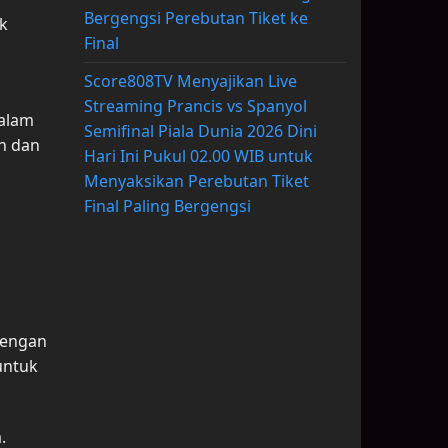
Bergengsi Perebutan Tiket ke
uk
Final
Score808TV Menyajikan Live
Streaming Prancis vs Spanyol
dalam
Semifinal Piala Dunia 2026 Dini
n dan
Hari Ini Pukul 02.00 WIB untuk
Menyaksikan Perebutan Tiket
Final Paling Bergengsi
dengan
untuk
.