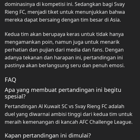
dominasinya di kompetisi ini. Sedangkan bagi Svay
Rieng FC, menjadi tiket untuk menunjukkan bahwa
mereka dapat bersaing dengan tim besar di Asia.
Kedua tim akan berupaya keras untuk tidak hanya
mengamankan poin, namun juga untuk menarik
perhatian dan pujian dari media dan fans. Dengan
adanya tekanan dan harapan ini, pertandingan ini
pastinya akan berlangsung seru dan penuh emosi.
FAQ
Apa yang membuat pertandingan ini begitu
spesial?
Pertandingan Al Kuwait SC vs Svay Rieng FC adalah
duel yang diwarnai ambisi tinggi dari kedua tim untuk
meraih kemenangan di kancah AFC Challenge League.
Kapan pertandingan ini dimulai?