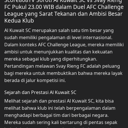
FC Pukul 23.00 WIB dalam Duel AFC Challenge
League yang Sarat Tekanan dan Ambisi Besar
Kedua Klub
Al Kuwait SC merupakan salah satu tim besar yang
sudah memiliki pengalaman di level internasional.
Dalam konteks AFC Challenge League, mereka memiliki
ambisi untuk menunjukkan kualitas dan kekuatan
mereka sebagai klub yang diperhitungkan.
Pertandingan melawan Svay Rieng FC adalah peluang
bagi mereka untuk membuktikan bahwa mereka layak
berada di jalur kompetisi ini.
Sejarah dan Prestasi Al Kuwait SC
Melihat sejarah dan prestasi Al Kuwait SC, kita bisa
melihat bahwa klub ini telah berpengalaman dalam
menghadapi berbagai tim dari berbagai negara.
Mereka sudah sering kali bertarung di pentas sepak