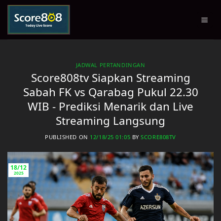
Skip
to
content
JADWAL PERTANDINGAN
Score808tv Siapkan Streaming
Sabah FK vs Qarabag Pukul 22.30
WIB - Prediksi Menarik dan Live
Streaming Langsung
PUBLISHED ON
12/18/25 01:05
BY
SCORE808TV
18/12
2025