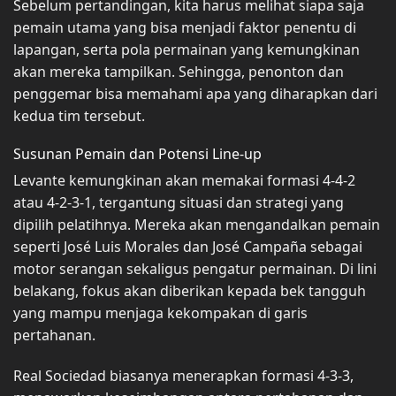
Sebelum pertandingan, kita harus melihat siapa saja
pemain utama yang bisa menjadi faktor penentu di
lapangan, serta pola permainan yang kemungkinan
akan mereka tampilkan. Sehingga, penonton dan
penggemar bisa memahami apa yang diharapkan dari
kedua tim tersebut.
Susunan Pemain dan Potensi Line-up
Levante kemungkinan akan memakai formasi 4-4-2
atau 4-2-3-1, tergantung situasi dan strategi yang
dipilih pelatihnya. Mereka akan mengandalkan pemain
seperti José Luis Morales dan José Campaña sebagai
motor serangan sekaligus pengatur permainan. Di lini
belakang, fokus akan diberikan kepada bek tangguh
yang mampu menjaga kekompakan di garis
pertahanan.
Real Sociedad biasanya menerapkan formasi 4-3-3,