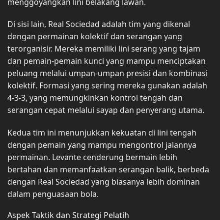
menggoyangkan lini belakang lawan.
Di sisi lain, Real Sociedad adalah tim yang dikenal
dengan permainan kolektif dan serangan yang
terorganisir. Mereka memiliki lini serang yang tajam
dan pemain-pemain kunci yang mampu menciptakan
peluang melalui umpan-umpan presisi dan kombinasi
kolektif. Formasi yang sering mereka gunakan adalah
4-3-3, yang memungkinkan kontrol tengah dan
serangan cepat melalui sayap dan penyerang utama.
Kedua tim ini menunjukkan kekuatan di lini tengah
dengan pemain yang mampu mengontrol jalannya
permainan. Levante cenderung bermain lebih
bertahan dan memanfaatkan serangan balik, berbeda
dengan Real Sociedad yang biasanya lebih dominan
dalam penguasaan bola.
Aspek Taktik dan Strategi Pelatih