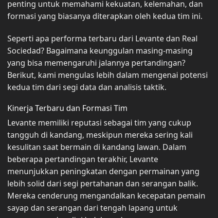
penting untuk memahami kekuatan, kelemahan, dan
formasi yang biasanya diterapkan oleh kedua tim ini.
Seperti apa performa terbaru dari Levante dan Real
Sociedad? Bagaimana keunggulan masing-masing
yang bisa memengaruhi jalannya pertandingan?
Berikut, kami mengulas lebih dalam mengenai potensi
kedua tim dari segi data dan analisis taktik.
Kinerja Terbaru dan Formasi Tim
Levante memiliki reputasi sebagai tim yang cukup
tangguh di kandang, meskipun mereka sering kali
kesulitan saat bermain di kandang lawan. Dalam
beberapa pertandingan terakhir, Levante
menunjukkan peningkatan dengan permainan yang
lebih solid dari segi pertahanan dan serangan balik.
Mereka cenderung mengandalkan kecepatan pemain
sayap dan serangan dari tengah lapang untuk