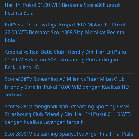
Hari Ini Pukul 01.00 WIB Bersama Score808 untuk
Pecinta Bola
KuPS vs U Craiova Liga Eropa UEFA Malam Ini Pukul
22.00 WIB Bersama Score808 Siap Memikat Pecinta
Bola
Arsenal vs Real Betis Club Friendly Dini Hari Ini Pukul
01.30 WIB di Score808 - Streaming Pertandingan
Berkualitas HD
Score808TV Streaming AC Milan vs Inter Milan Club
Friendly Sore Ini Pukul 18.00 WIB dengan Kualitas HD
Terbaik
Score808TV menghadirkan Streaming Sporting CP vs
Strasbourg Club Friendly Dini Hari Ini Pukul 01.15 WIB
dengan kualitas tayangan terbaik
Score808TV Streaming Spanyol vs Argentina Final Piala