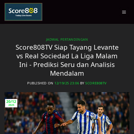
Skip
to
content
JADWAL PERTANDINGAN
Score808TV Siap Tayang Levante
vs Real Sociedad La Liga Malam
Ini - Prediksi Seru dan Analisis
Mendalam
PUBLISHED ON
12/19/25 23:06
BY
SCORE808TV
20/12
2025