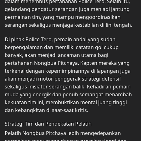
dalam menembus pertahanan Police Tero. Selain itu,
gelandang pengatur serangan juga menjadi jantung
permainan tim, yang mampu mengoordinasikan
serangan sekaligus menjaga kestabilan di lini tengah.
Di pihak Police Tero, pemain andal yang sudah
berpengalaman dan memiliki catatan gol cukup
banyak, akan menjadi ancaman utama bagi
pertahanan Nongbua Pitchaya. Kapten mereka yang
terkenal dengan kepemimpinannya di lapangan juga
akan menjadi motor penggerak strategi defensif
sekaligus inisiator serangan balik. Kehadiran pemain
muda yang energik dan penuh semangat menambah
kekuatan tim ini, membuktikan mental juang tinggi
dan kebangkitan di saat-saat kritis.
Strategi Tim dan Pendekatan Pelatih
Pelatih Nongbua Pitchaya lebih mengedepankan