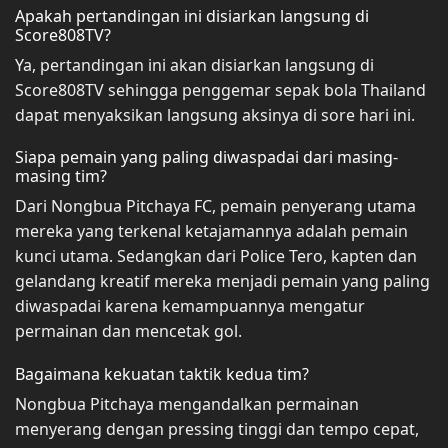
Apakah pertandingan ini disiarkan langsung di
Score808TV?
Ya, pertandingan ini akan disiarkan langsung di
Score808TV sehingga penggemar sepak bola Thailand
dapat menyaksikan langsung aksinya di sore hari ini.
Siapa pemain yang paling diwaspadai dari masing-
masing tim?
Dari Nongbua Pitchaya FC, pemain penyerang utama
mereka yang terkenal ketajamannya adalah pemain
kunci utama. Sedangkan dari Police Tero, kapten dan
gelandang kreatif mereka menjadi pemain yang paling
diwaspadai karena kemampuannya mengatur
permainan dan mencetak gol.
Bagaimana kekuatan taktik kedua tim?
Nongbua Pitchaya mengandalkan permainan
menyerang dengan pressing tinggi dan tempo cepat,