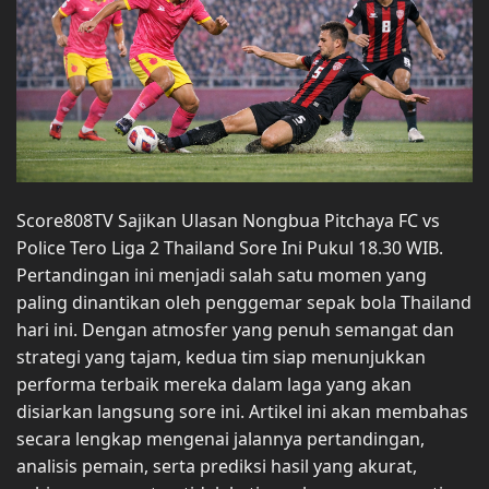
Score808TV Sajikan Ulasan Nongbua Pitchaya FC vs
Police Tero Liga 2 Thailand Sore Ini Pukul 18.30 WIB.
Pertandingan ini menjadi salah satu momen yang
paling dinantikan oleh penggemar sepak bola Thailand
hari ini. Dengan atmosfer yang penuh semangat dan
strategi yang tajam, kedua tim siap menunjukkan
performa terbaik mereka dalam laga yang akan
disiarkan langsung sore ini. Artikel ini akan membahas
secara lengkap mengenai jalannya pertandingan,
analisis pemain, serta prediksi hasil yang akurat,