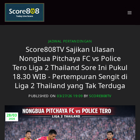
Skip
to
content
JADWAL PERTANDINGAN
Score808TV Sajikan Ulasan
Nongbua Pitchaya FC vs Police
Tero Liga 2 Thailand Sore Ini Pukul
18.30 WIB - Pertempuran Sengit di
Liga 2 Thailand yang Tak Terduga
PUBLISHED ON
03/27/26 19:09
BY
SCORE808TV
28/03
2026