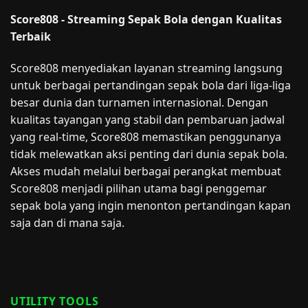
Score808 - Streaming Sepak Bola dengan Kualitas
Terbaik
Score808 menyediakan layanan streaming langsung
untuk berbagai pertandingan sepak bola dari liga-liga
besar dunia dan turnamen internasional. Dengan
kualitas tayangan yang stabil dan pembaruan jadwal
yang real-time, Score808 memastikan penggunanya
tidak melewatkan aksi penting dari dunia sepak bola.
Akses mudah melalui berbagai perangkat membuat
Score808 menjadi pilihan utama bagi penggemar
sepak bola yang ingin menonton pertandingan kapan
saja dan di mana saja.
UTILITY TOOLS