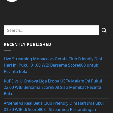
RECENTLY PUBLISHED
Live Streaming Monaco vs Getafe Club Friendly Dini
Hari Ini Pukul 01.00 WIB Bersama Score808 untuk
Pecinta Bola
KuPS vs U Craiova Liga Eropa UEFA Malam Ini Pukul
22.00 WIB Bersama Score808 Siap Memikat Pecinta
Bola
Arsenal vs Real Betis Club Friendly Dini Hari Ini Pukul
01.30 WIB di Score808 - Streaming Pertandingan