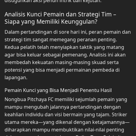
disuguhkan aksi penuh intrik dan kejutan.
Analisis Kunci Pemain dan Strategi Tim –
Siapa yang Memiliki Keunggulan?
Dalam pertandingan di sore hari ini, peran pemain dan
strategi tim sangat memegang peranan penting.
Kedua pelatih telah menyiapkan taktik yang matang
agar bisa keluar sebagai pemenang. Analisis ini akan
membedah kekuatan masing-masing skuad serta
potensi yang bisa menjadi permainan pembeda di
lapangan.
Pemain Kunci yang Bisa Menjadi Penentu Hasil
Nongbua Pitchaya FC memiliki sejumlah pemain yang
mampu mengubah jalannya pertandingan dengan
keahlian individu dan visi bermain yang tajam. Striker
utama mereka—yang dikenal dengan ketajamannya—
diharapkan mampu membuktikan nilai-nilai penting