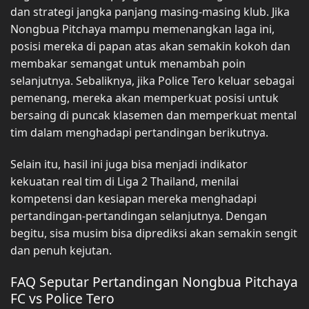
dan strategi jangka panjang masing-masing klub. Jika
Nongbua Pitchaya mampu memenangkan laga ini,
posisi mereka di papan atas akan semakin kokoh dan
membakar semangat untuk menambah poin
selanjutnya. Sebaliknya, jika Police Tero keluar sebagai
pemenang, mereka akan memperkuat posisi untuk
bersaing di puncak klasemen dan memperkuat mental
tim dalam menghadapi pertandingan berikutnya.
Selain itu, hasil ini juga bisa menjadi indikator
kekuatan real tim di Liga 2 Thailand, menilai
kompetensi dan kesiapan mereka menghadapi
pertandingan-pertandingan selanjutnya. Dengan
begitu, sisa musim bisa diprediksi akan semakin sengit
dan penuh kejutan.
FAQ Seputar Pertandingan Nongbua Pitchaya
FC vs Police Tero