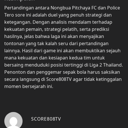
Pertandingan antara Nongbua Pitchaya FC dan Police
Tero sore ini adalah duel yang penuh strategi dan
ketegangan. Dengan analisis mendalam terhadap
kekuatan pemain, strategi pelatih, serta prediksi
hasilnya, jelas bahwa laga ini akan menyajikan
tontonan yang tak kalah seru dari pertandingan
lainnya. Hasil dari game ini akan membuktikan sejauh
mana kekuatan dan kesiapan kedua tim untuk
bersaing menduduki posisi tertinggi di Liga 2 Thailand.
Penonton dan penggemar sepak bola harus saksikan
secara langsung di Score808TV agar tidak ketinggalan
momen bersejarah ini.
SCORE808TV