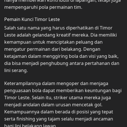
hanya memberikan kontribusi di lapangan, tetapi juga
mempengaruhi pola permainan tim.
Pemain Kunci Timor Leste
Salah satu nama yang harus diperhatikan di Timor
Leste adalah gelandang kreatif mereka. Dia memiliki
kemampuan untuk menciptakan peluang dan
mengatur permainan dari belakang. Dengan
ketajaman dalam menggiring bola dan visi yang baik,
dia bisa menjadi penghubung antara pertahanan dan
lini serang.
Keterampilannya dalam mengoper dan menjaga
penguasaan bola dapat memberikan keuntungan bagi
Timor Leste. Selain itu, striker utama mereka juga
menjadi andalan dalam urusan mencetak gol.
Kemampuannya dalam berada di posisi yang tepat
serta finishing yang tajam selalu menjadi ancaman
bagi lini belakang lawan.