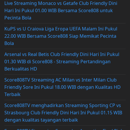
Live Streaming Monaco vs Getafe Club Friendly Dini
Hari Ini Pukul 01.00 WIB Bersama Score808 untuk
Pecinta Bola
KuPS vs U Craiova Liga Eropa UEFA Malam Ini Pukul
22.00 WIB Bersama Score808 Siap Memikat Pecinta
Bola
Arsenal vs Real Betis Club Friendly Dini Hari Ini Pukul
01.30 WIB di Score808 - Streaming Pertandingan
Berkualitas HD
Score808TV Streaming AC Milan vs Inter Milan Club
Friendly Sore Ini Pukul 18.00 WIB dengan Kualitas HD
Terbaik
Score808TV menghadirkan Streaming Sporting CP vs
Strasbourg Club Friendly Dini Hari Ini Pukul 01.15 WIB
dengan kualitas tayangan terbaik