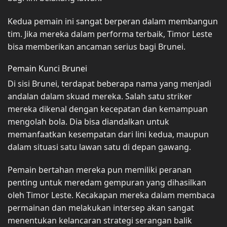
Kedua pemain ini sangat berperan dalam membangun
tim. Jika mereka dalam performa terbaik, Timor Leste
bisa memberikan ancaman serius bagi Brunei.
Pemain Kunci Brunei
Di sisi Brunei, terdapat beberapa nama yang menjadi
andalan dalam skuad mereka. Salah satu striker
mereka dikenal dengan kecepatan dan kemampuan
mengolah bola. Dia bisa diandalkan untuk
memanfaatkan kesempatan dari lini kedua, maupun
dalam situasi satu lawan satu di depan gawang.
Pemain bertahan mereka pun memiliki peranan
penting untuk meredam gempuran yang dihasilkan
oleh Timor Leste. Kecakapan mereka dalam membaca
permainan dan melakukan intersep akan sangat
menentukan kelancaran strategi serangan balik