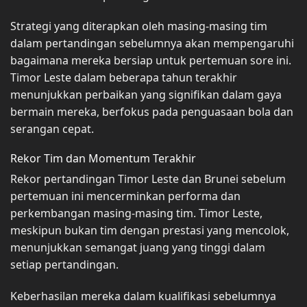
Strategi yang diterapkan oleh masing-masing tim
dalam pertandingan sebelumnya akan mempengaruhi
bagaimana mereka bersiap untuk pertemuan sore ini.
Timor Leste dalam beberapa tahun terakhir
menunjukkan perbaikan yang signifikan dalam gaya
bermain mereka, berfokus pada penguasaan bola dan
serangan cepat.
Rekor Tim dan Momentum Terakhir
Rekor pertandingan Timor Leste dan Brunei sebelum
pertemuan ini mencerminkan performa dan
perkembangan masing-masing tim. Timor Leste,
meskipun bukan tim dengan prestasi yang mencolok,
menunjukkan semangat juang yang tinggi dalam
setiap pertandingan.
Keberhasilan mereka dalam kualifikasi sebelumnya