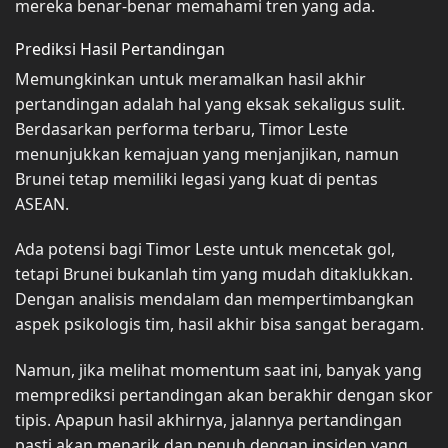
mereka benar-benar memahami tren yang ada.
Prediksi Hasil Pertandingan
Memungkinkan untuk meramalkan hasil akhir
pertandingan adalah hal yang eksak sekaligus sulit.
Berdasarkan performa terbaru, Timor Leste
menunjukkan kemajuan yang menjanjikan, namun
Brunei tetap memiliki legasi yang kuat di pentas
ASEAN.
Ada potensi bagi Timor Leste untuk mencetak gol,
tetapi Brunei bukanlah tim yang mudah ditaklukkan.
Dengan analisis mendalam dan mempertimbangkan
aspek psikologis tim, hasil akhir bisa sangat beragam.
Namun, jika melihat momentum saat ini, banyak yang
memprediksi pertandingan akan berakhir dengan skor
tipis. Apapun hasil akhirnya, jalannya pertandingan
pasti akan menarik dan penuh dengan insiden yang