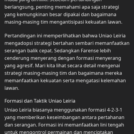
berlangsung, penting memahami apa saja strategi
yang kemungkinan besar dipakai dan bagaimana
masing-masing tim mengantisipasi kekuatan lawan.
Pertandingan ini memperlihatkan bahwa Uniao Leiria
mengadopsi strategi bertahan sembari memanfaatkan
serangan balik cepat. Sedangkan Farense lebih
cenderung menyerang dengan formasi menyerang
yang agresif. Mari kita lihat secara detail mengenai
strategi masing-masing tim dan bagaimana mereka
memanfaatkan kekuatan serta mengatasi kelemahan
lawan.
Formasi dan Taktik Uniao Leiria
Uniao Leiria biasanya menggunakan formasi 4-2-3-1
yang memberikan keseimbangan antara pertahanan
dan serangan. Formasi ini memanfaatkan lini tengah
untuk mengontrol permainan dan menciptakan