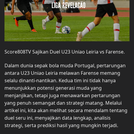
Score808TV Sajikan Duel U23 Uniao Leiria vs Farense.
Dalam dunia sepak bola muda Portugal, pertarungan
antara U23 Uniao Leiria melawan Farense memang
selalu dinanti-nantikan. Kedua tim ini tidak hanya
menunjukkan potensi generasi muda yang
menjanjikan, tetapi juga menawarkan pertarungan
yang penuh semangat dan strategi matang. Melalui
artikel ini, kita akan melihat secara mendalam tentang
duel seru ini, menyajikan data lengkap, analisis
strategi, serta prediksi hasil yang mungkin terjadi.