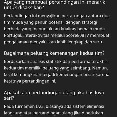
Apa yang membuat pertandingan ini menarik
untuk disaksikan?
Pertandingan ini menyajikan pertarungan antara dua
tim muda yang penuh potensi, dengan strategi
berbeda yang menunjukkan kualitas pemain muda
Portugal. Interaktivitas melalui Score808TV membuat
pengalaman menyaksikan lebih lengkap dan seru.
Bagaimana peluang kemenangan kedua tim?
Berdasarkan analisis statistik dan performa terakhir,
kedua tim memiliki peluang yang seimbang. Namun,
kecil kemungkinan terjadi kemenangan besar karena
ketatnya pertandingan ini.
Apakah ada pertandingan ulang jika hasilnya
seri?
Pada turnamen U23, biasanya ada sistem eliminasi
langsung atau pertandingan ulang jika diperlukan.