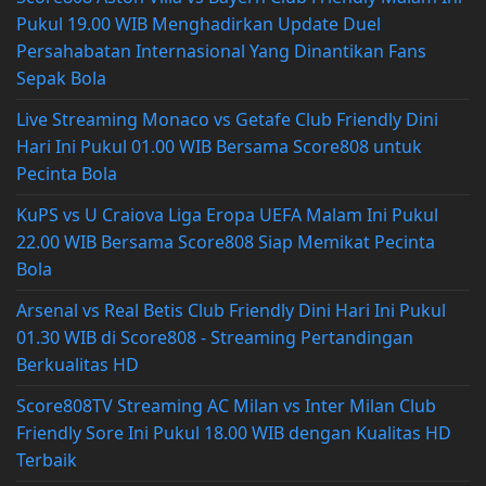
Pukul 19.00 WIB Menghadirkan Update Duel
Persahabatan Internasional Yang Dinantikan Fans
Sepak Bola
Live Streaming Monaco vs Getafe Club Friendly Dini
Hari Ini Pukul 01.00 WIB Bersama Score808 untuk
Pecinta Bola
KuPS vs U Craiova Liga Eropa UEFA Malam Ini Pukul
22.00 WIB Bersama Score808 Siap Memikat Pecinta
Bola
Arsenal vs Real Betis Club Friendly Dini Hari Ini Pukul
01.30 WIB di Score808 - Streaming Pertandingan
Berkualitas HD
Score808TV Streaming AC Milan vs Inter Milan Club
Friendly Sore Ini Pukul 18.00 WIB dengan Kualitas HD
Terbaik