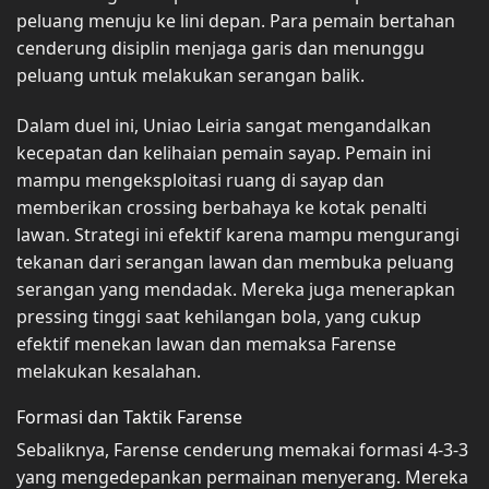
peluang menuju ke lini depan. Para pemain bertahan
cenderung disiplin menjaga garis dan menunggu
peluang untuk melakukan serangan balik.
Dalam duel ini, Uniao Leiria sangat mengandalkan
kecepatan dan kelihaian pemain sayap. Pemain ini
mampu mengeksploitasi ruang di sayap dan
memberikan crossing berbahaya ke kotak penalti
lawan. Strategi ini efektif karena mampu mengurangi
tekanan dari serangan lawan dan membuka peluang
serangan yang mendadak. Mereka juga menerapkan
pressing tinggi saat kehilangan bola, yang cukup
efektif menekan lawan dan memaksa Farense
melakukan kesalahan.
Formasi dan Taktik Farense
Sebaliknya, Farense cenderung memakai formasi 4-3-3
yang mengedepankan permainan menyerang. Mereka