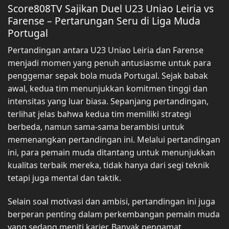
Score808TV Sajikan Duel U23 Uniao Leiria vs
Farense – Pertarungan Seru di Liga Muda
Portugal
Pertandingan antara U23 Uniao Leiria dan Farense
menjadi momen yang penuh antusiasme untuk para
penggemar sepak bola muda Portugal. Sejak babak
awal, kedua tim menunjukkan komitmen tinggi dan
intensitas yang luar biasa. Sepanjang pertandingan,
terlihat jelas bahwa kedua tim memiliki strategi
berbeda, namun sama-sama berambisi untuk
memenangkan pertandingan ini. Melalui pertandingan
ini, para pemain muda ditantang untuk menunjukkan
kualitas terbaik mereka, tidak hanya dari segi teknik
tetapi juga mental dan taktik.
Selain soal motivasi dan ambisi, pertandingan ini juga
berperan penting dalam perkembangan pemain muda
yang sedang meniti karier. Banyak pengamat