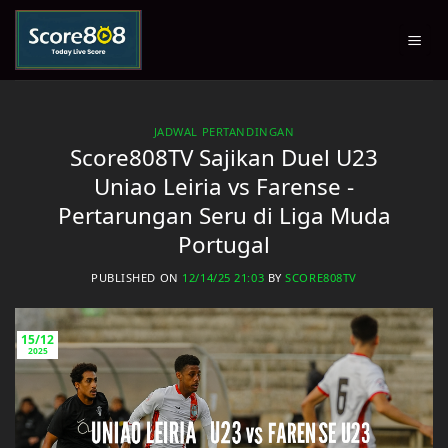
Skip
to
content
JADWAL PERTANDINGAN
Score808TV Sajikan Duel U23
Uniao Leiria vs Farense -
Pertarungan Seru di Liga Muda
Portugal
PUBLISHED ON
12/14/25 21:03
BY
SCORE808TV
15/12
2025