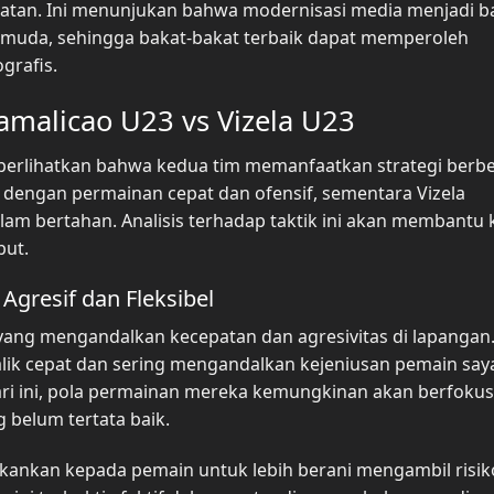
atan. Ini menunjukan bahwa modernisasi media menjadi b
muda, sehingga bakat-bakat terbaik dapat memperoleh
grafis.
Famalicao U23 vs Vizela U23
mperlihatkan bahwa kedua tim memanfaatkan strategi berb
 dengan permainan cepat dan ofensif, sementara Vizela
alam bertahan. Analisis terhadap taktik ini akan membantu k
but.
gresif dan Fleksibel
 yang mengandalkan kecepatan dan agresivitas di lapangan
ik cepat dan sering mengandalkan kejeniusan pemain say
ri ini, pola permainan mereka kemungkinan akan berfoku
 belum tertata baik.
ekankan kepada pemain untuk lebih berani mengambil risik