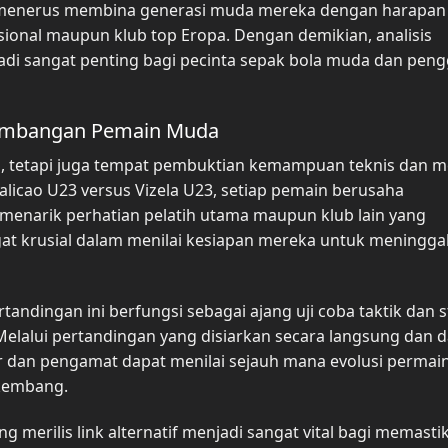
us menerus membina generasi muda mereka dengan harapan 
sional maupun klub top Eropa. Dengan demikian, analisis
jadi sangat penting bagi pecinta sepak bola muda dan pen
gembangan Pemain Muda
si, tetapi juga tempat pembuktian kemampuan teknis dan m
icao U23 versus Vizela U23, setiap pemain berusaha
enarik perhatian pelatih utama maupun klub lain yang
gat krusial dalam menilai kesiapan mereka untuk meningga
ndingan ini berfungsi sebagai ajang uji coba taktik dan s
 Melalui pertandingan yang disiarkan secara langsung dan 
 dan pengamat dapat menilai sejauh mana evolusi permai
rkembang.
ng merilis link alternatif menjadi sangat vital bagi memasti