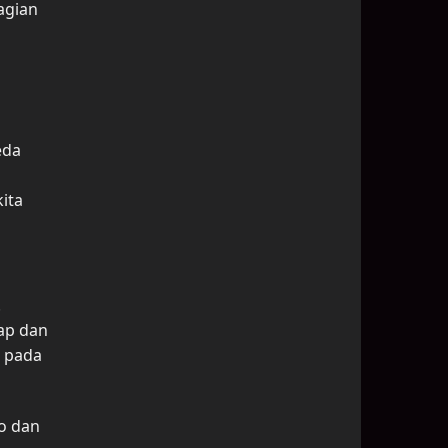
agian
eda
ita
.
ap dan
s pada
o dan