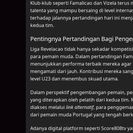
Klub-klub seperti Famalicao dan Vizela ter
talenta yang mampu bersaing di level interna
terhadap jalannya pertandingan hari ini men
kedua tim.
Pentingnya Pertandingan Bagi Pen
Liga Revelacao tidak hanya sekadar kompeti
para pemain muda. Dalam pertandingan Famal
menunjukkan performa terbaik mereka agar m
mengamati dari jauh. Kontribusi mereka san
level U23 dan menembus skuad utama.
Dalam perspektif pengembangan pemain, perta
yang diterapkan oleh pelatih dari kedua tim.
diakses melalui
link alternatif
, para penggemar
dari pemain muda Portugal yang tengah be
Adanya digital platform seperti Score808tv ya