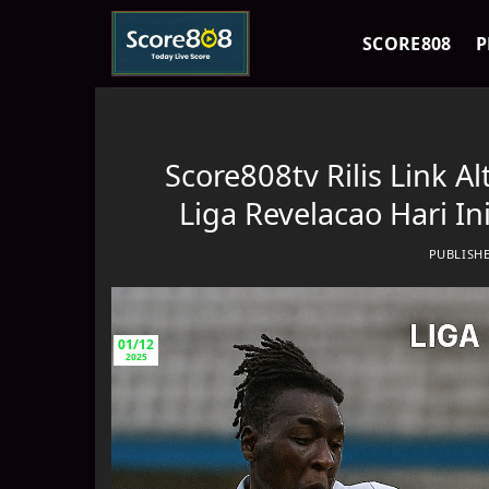
Skip
to
SCORE808
P
content
Score808tv Rilis Link A
Liga Revelacao Hari In
PUBLISH
01/12
2025