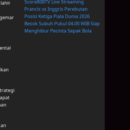
Score808TV Live Streaming
lahir
Prancis vs Inggris Perebutan
Posisi Ketiga Piala Dunia 2026
ggemar
Besok Subuh Pukul 04.00 WIB Siap
Menghibur Pecinta Sepak Bola
ental
lkan
trategi
dapat
nan
kan