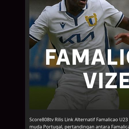
Score808tv Rilis Link Alternatif Famalicao U23
muda Portugal, pertandingan antara Famalica