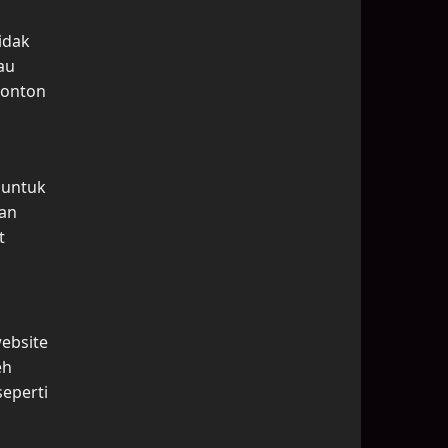
idak
au
nonton
 untuk
kan
t
website
eh
eperti