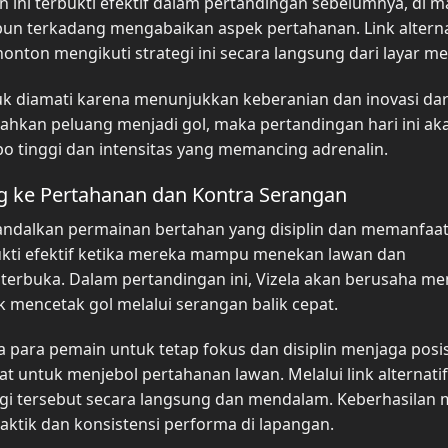
 ini terbukti efektif dalam pertandingan sebelumnya, di 
 terkadang mengabaikan aspek pertahanan. Link alterna
nton mengikuti strategi ini secara langsung dari layar me
tuk diamati karena menunjukkan keberanian dan inovasi dar
kan peluang menjadi gol, maka pertandingan hari ini ak
 tinggi dan intensitas yang memancing adrenalin.
g ke Pertahanan dan Kontra Serangan
andalkan permainan bertahan yang disiplin dan memanfaa
rbukti efektif ketika mereka mampu menekan lawan dan
erbuka. Dalam pertandingan ini, Vizela akan berusaha me
k mencetak gol melalui serangan balik cepat.
para pemain untuk tetap fokus dan disiplin menjaga posis
 untuk menjebol pertahanan lawan. Melalui link alternatif
gi tersebut secara langsung dan mendalam. Keberhasilan
aktik dan konsistensi performa di lapangan.