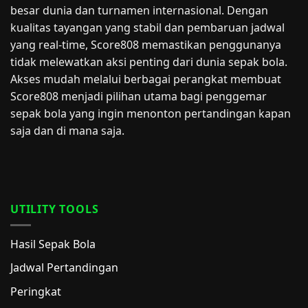
besar dunia dan turnamen internasional. Dengan
kualitas tayangan yang stabil dan pembaruan jadwal
yang real-time, Score808 memastikan penggunanya
tidak melewatkan aksi penting dari dunia sepak bola.
Akses mudah melalui berbagai perangkat membuat
Score808 menjadi pilihan utama bagi penggemar
sepak bola yang ingin menonton pertandingan kapan
saja dan di mana saja.
UTILITY TOOLS
Hasil Sepak Bola
Jadwal Pertandingan
Peringkat