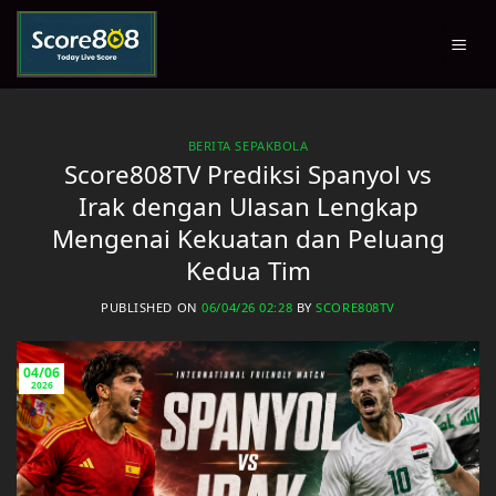
Skip
to
content
BERITA SEPAKBOLA
Score808TV Prediksi Spanyol vs
Irak dengan Ulasan Lengkap
Mengenai Kekuatan dan Peluang
Kedua Tim
PUBLISHED ON
06/04/26 02:28
BY
SCORE808TV
04/06
2026