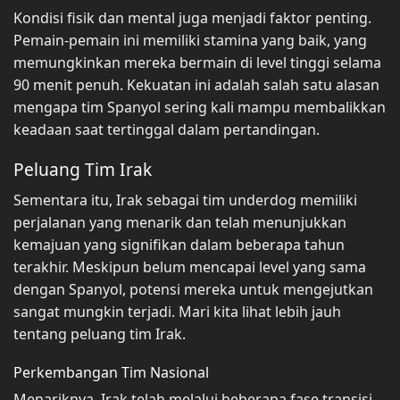
Kondisi fisik dan mental juga menjadi faktor penting.
Pemain-pemain ini memiliki stamina yang baik, yang
memungkinkan mereka bermain di level tinggi selama
90 menit penuh. Kekuatan ini adalah salah satu alasan
mengapa tim Spanyol sering kali mampu membalikkan
keadaan saat tertinggal dalam pertandingan.
Peluang Tim Irak
Sementara itu, Irak sebagai tim underdog memiliki
perjalanan yang menarik dan telah menunjukkan
kemajuan yang signifikan dalam beberapa tahun
terakhir. Meskipun belum mencapai level yang sama
dengan Spanyol, potensi mereka untuk mengejutkan
sangat mungkin terjadi. Mari kita lihat lebih jauh
tentang peluang tim Irak.
Perkembangan Tim Nasional
Menariknya, Irak telah melalui beberapa fase transisi