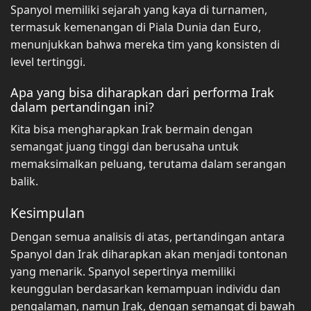
Spanyol memiliki sejarah yang kaya di turnamen,
termasuk kemenangan di Piala Dunia dan Euro,
menunjukkan bahwa mereka tim yang konsisten di
level tertinggi.
Apa yang bisa diharapkan dari performa Irak
dalam pertandingan ini?
Kita bisa mengharapkan Irak bermain dengan
semangat juang tinggi dan berusaha untuk
memaksimalkan peluang, terutama dalam serangan
balik.
Kesimpulan
Dengan semua analisis di atas, pertandingan antara
Spanyol dan Irak diharapkan akan menjadi tontonan
yang menarik. Spanyol sepertinya memiliki
keunggulan berdasarkan kemampuan individu dan
pengalaman, namun Irak, dengan semangat di bawah