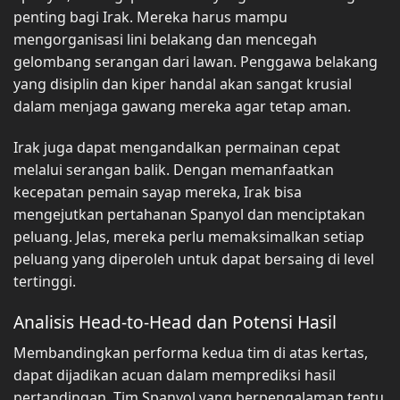
penting bagi Irak. Mereka harus mampu
mengorganisasi lini belakang dan mencegah
gelombang serangan dari lawan. Penggawa belakang
yang disiplin dan kiper handal akan sangat krusial
dalam menjaga gawang mereka agar tetap aman.
Irak juga dapat mengandalkan permainan cepat
melalui serangan balik. Dengan memanfaatkan
kecepatan pemain sayap mereka, Irak bisa
mengejutkan pertahanan Spanyol dan menciptakan
peluang. Jelas, mereka perlu memaksimalkan setiap
peluang yang diperoleh untuk dapat bersaing di level
tertinggi.
Analisis Head-to-Head dan Potensi Hasil
Membandingkan performa kedua tim di atas kertas,
dapat dijadikan acuan dalam memprediksi hasil
pertandingan. Tim Spanyol yang berpengalaman tentu