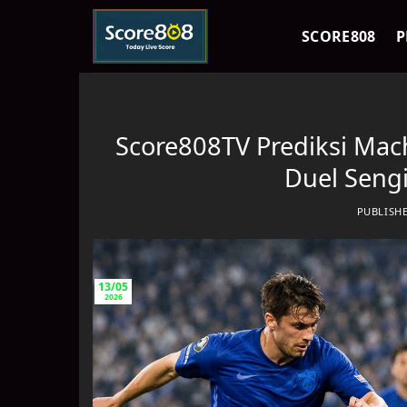
Skip
to
SCORE808
P
content
Score808TV Prediksi Machi
Duel Sengi
PUBLISH
13/05
2026