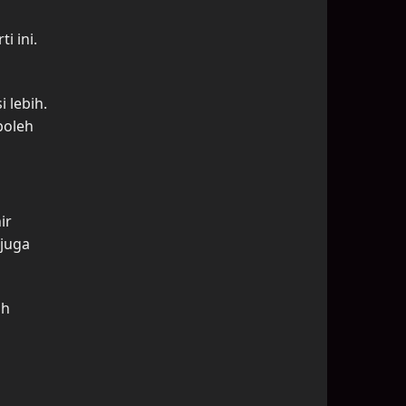
i ini.
 lebih.
boleh
ir
 juga
ih