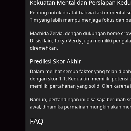
Kekuatan Mental dan Persiapan Kedu
Penting untuk dicatat bahwa faktor mental se
Tim yang lebih mampu menjaga fokus dan be
Machida Zelvia, dengan dukungan home crow
Di sisi lain, Tokyo Verdy juga memiliki peng
diremehkan.
Prediksi Skor Akhir
Dalam melihat semua faktor yang telah diba
dengan skor 1-1. Kedua tim memiliki potens
memiliki pertahanan yang solid. Oleh karena it
Namun, pertandingan ini bisa saja berubah se
awal, dinamika permainan mungkin akan mer
FAQ