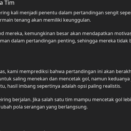
a Tim
ring kali menjadi penentu dalam pertandingan sengit sepert
rmain tenang akan memiliki keunggulan.
d mereka, kemungkinan besar akan mendapatkan motivasi
alaman dalam pertandingan penting, sehingga mereka tidak 
has, kami memprediksi bahwa pertandingan ini akan berakh
i untuk saling menekan dan mencetak gol, namun keduanya
u, hasil imbang sepertinya adalah opsi paling realistis.
iring berjalan. Jika salah satu tim mampu mencetak gol leb
ubah pola serangan yang berlangsung.