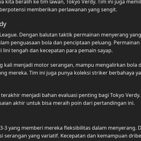
 kita beralih ke tim lawan, Tokyo Verdy. Tim ini juga memil
n berpotensi memberikan perlawanan yang sengit.
rdy
J1 League. Dengan balutan taktik permainan menyerang yan
 dalam penguasaan bola dan penciptaan peluang. Permainan
i lini tengah dan kecepatan para pemain sayap.
ng kali menjadi motor serangan, mampu mengalirkan bola
g mereka. Tim ini juga punya koleksi striker berbahaya y
terakhir menjadi bahan evaluasi penting bagi Tokyo Verdy.
ian akhir untuk bisa meraih poin dari pertandingan ini.
3-3 yang memberi mereka fleksibilitas dalam menyerang.
psi serangan yang variatif. Kecepatan dan kemampuan dribe