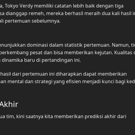
, Tokyo Verdy memiliki catatan lebih baik dengan tiga
a dianggap remeh, mereka berhasil meraih dua kali hasil
ali pertemuan sebelumnya.
enunjukkan dominasi dalam statistik pertemuan. Namun, t
 berkembang pesat dan bisa memberikan kejutan. Kualitas 
inamika baru di pertandingan ini.
 hasil dari pertemuan ini diharapkan dapat memberikan
an mental dan strategi yang efisien menjadi kunci bagi ke
 Akhir
a tim, kini saatnya kita memberikan prediksi akhir dari