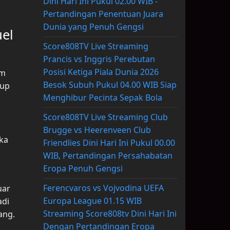
Dini Hari Ini Pukul 02.00 WIB -
Pertandingan Penentuan Juara
Dunia yang Penuh Gengsi
uel
Score808TV Live Streaming
Prancis vs Inggris Perebutan
Posisi Ketiga Piala Dunia 2026
im
Besok Subuh Pukul 04.00 WIB Siap
kup
Menghibur Pecinta Sepak Bola
Score808TV Live Streaming Club
Brugge vs Heerenveen Club
eka
Friendlies Dini Hari Ini Pukul 00.00
WIB, Pertandingan Persahabatan
Eropa Penuh Gengsi
Ferencvaros vs Vojvodina UEFA
uar
Europa League 01.15 WIB
adi
Streaming Score808tv Dini Hari Ini
ang.
Dengan Pertandingan Eropa