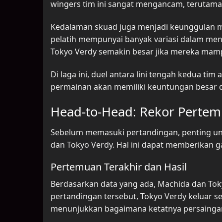
wingers tim ini sangat mengancam, terutama 
Kedalaman skuad juga menjadi keunggulan 
pelatih mempunyai banyak variasi dalam men
Tokyo Verdy semakin besar jika mereka mam
Di laga ini, duel antara lini tengah kedua tim
permainan akan memiliki keuntungan besar
Head-to-Head: Rekor Perte
Sebelum memasuki pertandingan, penting un
dan Tokyo Verdy. Hal ini dapat memberikan 
Pertemuan Terakhir dan Hasil
Berdasarkan data yang ada, Machida dan Tokyo
pertandingan tersebut, Tokyo Verdy keluar s
menunjukkan bagaimana ketatnya persaingan