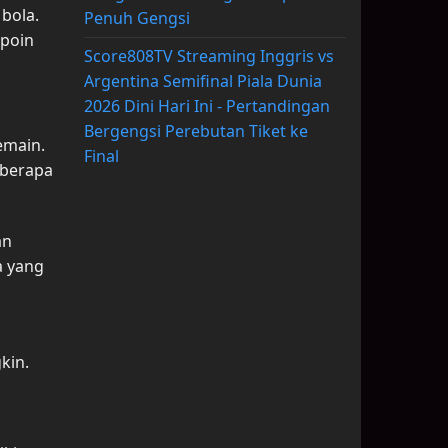
bola.
Penuh Gengsi
 poin
Score808TV Streaming Inggris vs
Argentina Semifinal Piala Dunia
2026 Dini Hari Ini - Pertandingan
Bergengsi Perebutan Tiket ke
emain.
Final
eberapa
an
a yang
kin.