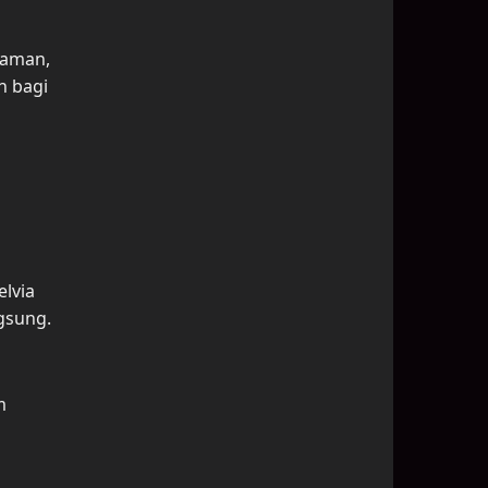
laman,
n bagi
lvia
gsung.
m