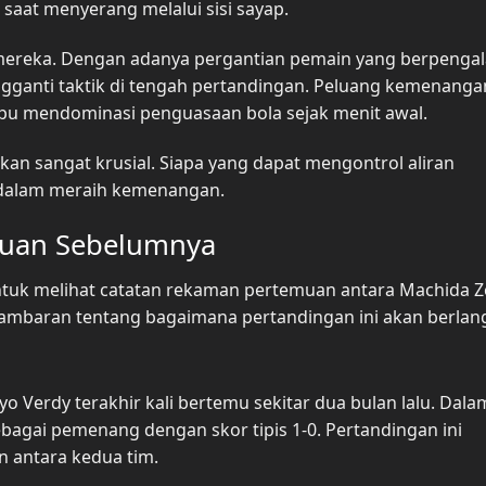
saat menyerang melalui sisi sayap.
mereka. Dengan adanya pergantian pemain yang berpenga
gganti taktik di tengah pertandingan. Peluang kemenanga
pu mendominasi penguasaan bola sejak menit awal.
 akan sangat krusial. Siapa yang dapat mengontrol aliran
 dalam meraih kemenangan.
muan Sebelumnya
tuk melihat catatan rekaman pertemuan antara Machida Ze
gambaran tentang bagaimana pertandingan ini akan berlan
 Verdy terakhir kali bertemu sekitar dua bulan lalu. Dala
ebagai pemenang dengan skor tipis 1-0. Pertandingan ini
 antara kedua tim.