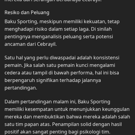
Resiko dan Peluang
Baku Sporting, meskipun memiliki kekuatan, tetap
menghadapi risiko dalam setiap laga. Di sinilah
pentingnya menganalisis peluang serta potensi
ancaman dari Cebrayil.
Satu hal yang perlu diwaspadai adalah konsistensi
pemain. Jika salah satu pemain kunci mengalami
cedera atau tampil di bawah performa, hal ini bisa
berpengaruh signifikan terhadap jalannya
pertandingan.
Dalam pertandingan malam ini, Baku Sporting
memiliki kesempatan untuk menunjukkan keunggulan
mereka dan membuktikan bahwa mereka adalah salah
satu tim papan atas. Penampilan solid dengan hasil
positif akan sangat penting bagi psikologi tim.