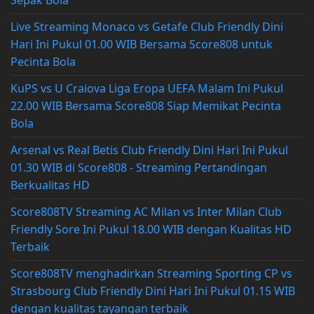
Sepak Bola
Live Streaming Monaco vs Getafe Club Friendly Dini
Hari Ini Pukul 01.00 WIB Bersama Score808 untuk
Pecinta Bola
KuPS vs U Craiova Liga Eropa UEFA Malam Ini Pukul
22.00 WIB Bersama Score808 Siap Memikat Pecinta
Bola
Arsenal vs Real Betis Club Friendly Dini Hari Ini Pukul
01.30 WIB di Score808 - Streaming Pertandingan
Berkualitas HD
Score808TV Streaming AC Milan vs Inter Milan Club
Friendly Sore Ini Pukul 18.00 WIB dengan Kualitas HD
Terbaik
Score808TV menghadirkan Streaming Sporting CP vs
Strasbourg Club Friendly Dini Hari Ini Pukul 01.15 WIB
dengan kualitas tayangan terbaik