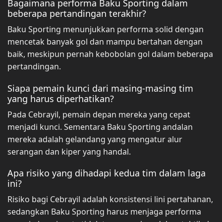
Bagaimana performa Baku Sporting dalam
beberapa pertandingan terakhir?
Baku Sporting menunjukkan performa solid dengan
mencetak banyak gol dan mampu bertahan dengan
baik, meskipun pernah kebobolan gol dalam beberapa
pertandingan.
Siapa pemain kunci dari masing-masing tim
yang harus diperhatikan?
Pada Cebrayil, pemain depan mereka yang cepat
menjadi kunci. Sementara Baku Sporting andalan
mereka adalah gelandang yang mengatur alur
serangan dan kiper yang handal.
Apa risiko yang dihadapi kedua tim dalam laga
ini?
Risiko bagi Cebrayil adalah konsistensi lini pertahanan,
sedangkan Baku Sporting harus menjaga performa