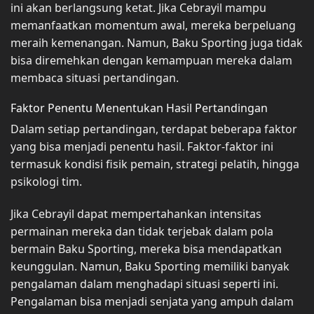
ini akan berlangsung ketat. Jika Cebrayil mampu
memanfaatkan momentum awal, mereka berpeluang
meraih kemenangan. Namun, Baku Sporting juga tidak
bisa diremehkan dengan kemampuan mereka dalam
membaca situasi pertandingan.
Faktor Penentu Menentukan Hasil Pertandingan
Dalam setiap pertandingan, terdapat beberapa faktor
yang bisa menjadi penentu hasil. Faktor-faktor ini
termasuk kondisi fisik pemain, strategi pelatih, hingga
psikologi tim.
Jika Cebrayil dapat mempertahankan intensitas
permainan mereka dan tidak terjebak dalam pola
bermain Baku Sporting, mereka bisa mendapatkan
keunggulan. Namun, Baku Sporting memiliki banyak
pengalaman dalam menghadapi situasi seperti ini.
Pengalaman bisa menjadi senjata yang ampuh dalam