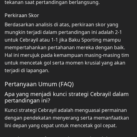
tekanan saat pertandingan berlangsung.
Perkiraan Skor
Berdasarkan analisis di atas, perkiraan skor yang
mungkin terjadi dalam pertandingan ini adalah 2-1
untuk Cebrayil atau 1-1 jika Baku Sporting mampu
mempertahankan pertahanan mereka dengan baik.
Hal ini merujuk pada kemampuan masing-masing tim
untuk mencetak gol serta momen krusial yang akan
terjadi di lapangan.
Pertanyaan Umum (FAQ)
Apa yang menjadi kunci strategi Cebrayil dalam
pertandingan ini?
Kunci strategi Cebrayil adalah menguasai permainan
dengan pendekatan menyerang serta memanfaatkan
lini depan yang cepat untuk mencetak gol cepat.