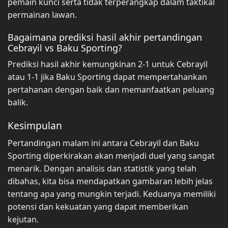
pemain kunci serta tidak terperangkap dalam taktikal
permainan lawan.
Bagaimana prediksi hasil akhir pertandingan
Cebrayil vs Baku Sporting?
Prediksi hasil akhir kemungkinan 2-1 untuk Cebrayil
atau 1-1 jika Baku Sporting dapat mempertahankan
pertahanan dengan baik dan memanfaatkan peluang
balik.
Kesimpulan
Pertandingan malam ini antara Cebrayil dan Baku
Sporting diperkirakan akan menjadi duel yang sangat
menarik. Dengan analisis dan statistik yang telah
dibahas, kita bisa mendapatkan gambaran lebih jelas
tentang apa yang mungkin terjadi. Keduanya memiliki
potensi dan kekuatan yang dapat memberikan
kejutan.