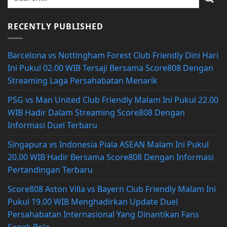
RECENTLY PUBLISHED
Barcelona vs Nottingham Forest Club Friendly Dini Hari
Ini Pukul 02.00 WIB Tersaji Bersama Score808 Dengan
Streaming Laga Persahabatan Menarik
PSG vs Man United Club Friendly Malam Ini Pukul 22.00
WIB Hadir Dalam Streaming Score808 Dengan
Informasi Duel Terbaru
Singapura vs Indonesia Piala ASEAN Malam Ini Pukul
20.00 WIB Hadir Bersama Score808 Dengan Informasi
Pertandingan Terbaru
Score808 Aston Villa vs Bayern Club Friendly Malam Ini
Pukul 19.00 WIB Menghadirkan Update Duel
Persahabatan Internasional Yang Dinantikan Fans