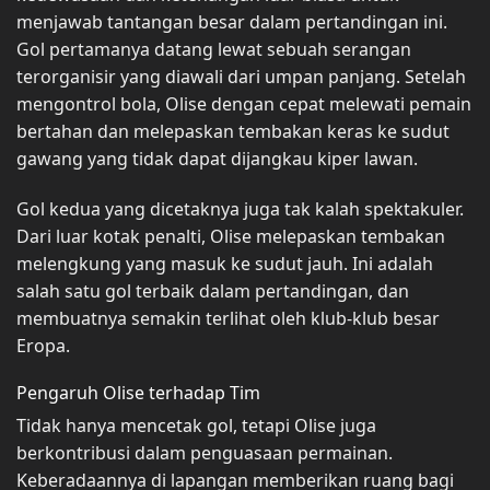
menjawab tantangan besar dalam pertandingan ini.
Gol pertamanya datang lewat sebuah serangan
terorganisir yang diawali dari umpan panjang. Setelah
mengontrol bola, Olise dengan cepat melewati pemain
bertahan dan melepaskan tembakan keras ke sudut
gawang yang tidak dapat dijangkau kiper lawan.
Gol kedua yang dicetaknya juga tak kalah spektakuler.
Dari luar kotak penalti, Olise melepaskan tembakan
melengkung yang masuk ke sudut jauh. Ini adalah
salah satu gol terbaik dalam pertandingan, dan
membuatnya semakin terlihat oleh klub-klub besar
Eropa.
Pengaruh Olise terhadap Tim
Tidak hanya mencetak gol, tetapi Olise juga
berkontribusi dalam penguasaan permainan.
Keberadaannya di lapangan memberikan ruang bagi