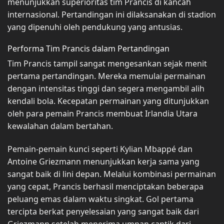
menunjukkan superioritas tim Prancis di kancah
internasional. Pertandingan ini dilaksanakan di stadion
yang dipenuhi oleh pendukung yang antusias.
Performa Tim Prancis dalam Pertandingan
Tim Prancis tampil sangat mengesankan sejak menit
pertama pertandingan. Mereka memulai permainan
dengan intensitas tinggi dan segera mengambil alih
kendali bola. Kecepatan permainan yang ditunjukkan
oleh para pemain Prancis membuat Irlandia Utara
kewalahan dalam bertahan.
Pemain-pemain kunci seperti Kylian Mbappé dan
Antoine Griezmann menunjukkan kerja sama yang
sangat baik di lini depan. Melalui kombinasi permainan
yang cepat, Prancis berhasil menciptakan beberapa
peluang emas dalam waktu singkat. Gol pertama
tercipta berkat penyelesaian yang sangat baik dari
Griezmann setelah menerima umpan cantik dari