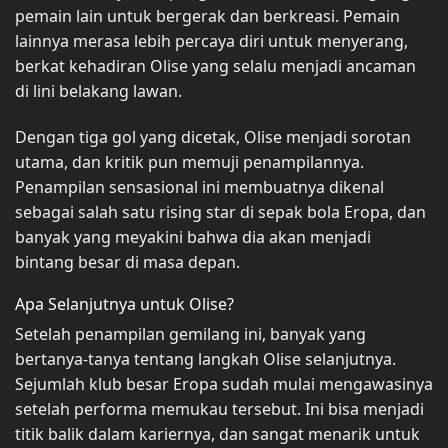
pemain lain untuk bergerak dan berkreasi. Pemain
lainnya merasa lebih percaya diri untuk menyerang,
berkat kehadiran Olise yang selalu menjadi ancaman
di lini belakang lawan.
Dengan tiga gol yang dicetak, Olise menjadi sorotan
utama, dan kritik pun memuji penampilannya.
Penampilan sensasional ini membuatnya dikenal
sebagai salah satu rising star di sepak bola Eropa, dan
banyak yang meyakini bahwa dia akan menjadi
bintang besar di masa depan.
Apa Selanjutnya untuk Olise?
Setelah penampilan gemilang ini, banyak yang
bertanya-tanya tentang langkah Olise selanjutnya.
Sejumlah klub besar Eropa sudah mulai mengawasinya
setelah performa memukau tersebut. Ini bisa menjadi
titik balik dalam kariernya, dan sangat menarik untuk