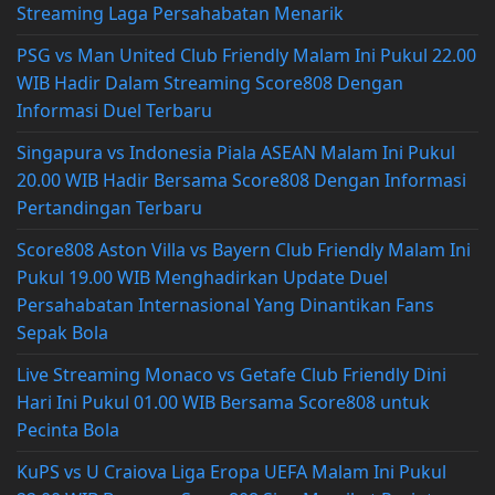
Streaming Laga Persahabatan Menarik
PSG vs Man United Club Friendly Malam Ini Pukul 22.00
WIB Hadir Dalam Streaming Score808 Dengan
Informasi Duel Terbaru
Singapura vs Indonesia Piala ASEAN Malam Ini Pukul
20.00 WIB Hadir Bersama Score808 Dengan Informasi
Pertandingan Terbaru
Score808 Aston Villa vs Bayern Club Friendly Malam Ini
Pukul 19.00 WIB Menghadirkan Update Duel
Persahabatan Internasional Yang Dinantikan Fans
Sepak Bola
Live Streaming Monaco vs Getafe Club Friendly Dini
Hari Ini Pukul 01.00 WIB Bersama Score808 untuk
Pecinta Bola
KuPS vs U Craiova Liga Eropa UEFA Malam Ini Pukul