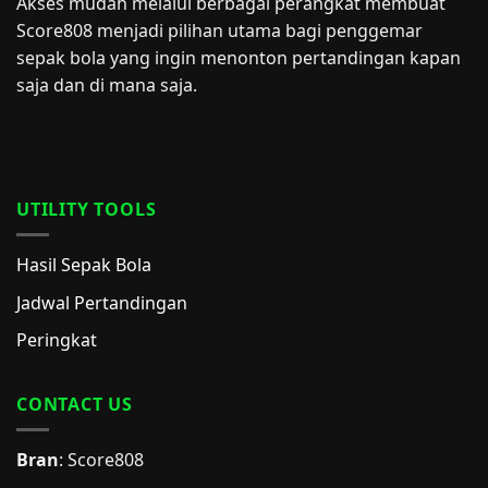
Akses mudah melalui berbagai perangkat membuat
Score808 menjadi pilihan utama bagi penggemar
sepak bola yang ingin menonton pertandingan kapan
saja dan di mana saja.
UTILITY TOOLS
Hasil Sepak Bola
Jadwal Pertandingan
Peringkat
CONTACT US
Bran
: Score808