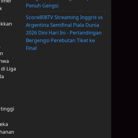
rimer
Penuh Gengsi
k
Score808TV Streaming Inggris vs
ukkan
Argentina Semifinal Piala Dunia
2026 Dini Hari Ini - Pertandingan
Bergengsi Perebutan Tiket ke
,
Final
an
ahwa
di Liga
la
 tinggi
reka
ahanan