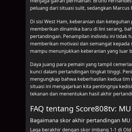
menjaga gairah permainan. Bruno Fernandes
peluang dari situasi sulit, sedangkan Marcu
Di sisi West Ham, keberanian dan keteguha
memberikan dinamika baru di lini serang, ba
pertandingan. Penampilan individu ini tidak 
memberikan motivasi dan semangat kepada se
mampu menunjukkan keberanian yang luar b
Daya juang para pemain yang tampil cemerlan
kunci dalam pertandingan tingkat tinggi. Peni
mengungkap bahwa keberhasilan kedua tim in
situasi ini mengajarkan kita pentingnya ked
tekanan dan menentukan hasil akhir pertand
FAQ tentang Score808tv: M
Bagaimana skor akhir pertandingan MU
Laga berakhir dengan skor imbang 1-1 di Ol