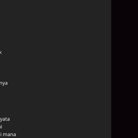
k
gnya
yata
i
di mana