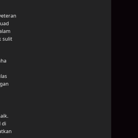
veteran
kuad
dalam
sulit
aha
las
ngan
aik.
 di
atkan