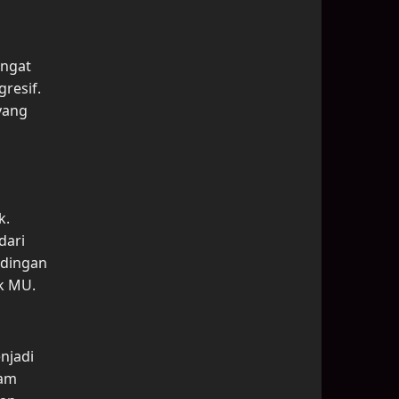
angat
resif.
yang
k.
dari
ndingan
uk MU.
njadi
lam