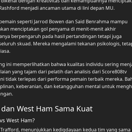
 dikenal dengan kreativitas dan kemampuannya mencipta
s Rashford menjadi ancaman utama di lini depan MU.
n pemain seperti Jarrod Bowen dan Saïd Benrahma mampu
hkan menciptakan gol penyama di menit-menit akhir
hanya berpengaruh pada hasil pertandingan tetapi juga
luruh skuad. Mereka mengalami tekanan psikologis, teta
iasa.
g ini memperlihatkan bahwa kualitas individu sering menj
laian yang tajam dari pelatih dan analisis dari Score808tv
i tidak terlepas dari performa pemain terbaik mereka. Ba
isiplinan, keberanian, dan ketangguhan mental untuk meng
ingan.
U dan West Ham Sama Kuat
 vs West Ham?
d Trafford, menunjukkan kedigdayaan kedua tim yang sama 