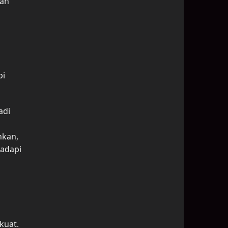
kan
pi
adi
hkan,
hadapi
kuat.