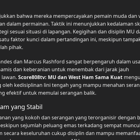
nunjukkan bahwa mereka mempercayakan pemain muda dan 
n dalam permainan. Taktik ini menunjukkan kedalaman s
tegi sesuai situasi di lapangan. Kegigihan dan disiplin MU 
tu faktor kunci dalam pertandingan ini, meskipun tampak 
ah pihak.
rnandes dan Marcus Rashford sangat berpengaruh dalam us
namis dan keberanian untuk menembak dari jarak jauh
 lawan.
Score808tv: MU dan West Ham Sama Kuat
mengu
ng oleh kedisiplinan lini tengah yang mampu menahan sera
ng efektif untuk memulai serangan balik.
m yang Stabil
anan yang kokoh dan serangan yang terorganisir dengan b
skipun sejumlah peluang emas terkadang sempat muncul
 secara keseluruhan cukup disiplin dan mampu memanfa