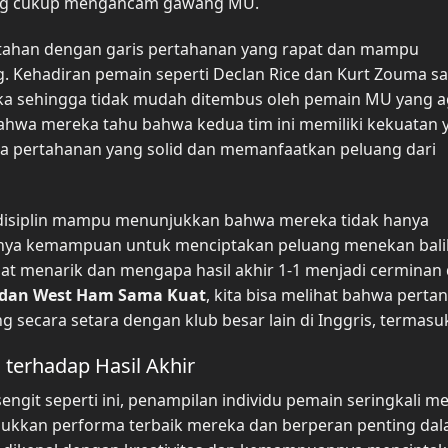
ang cukup mengancam gawang MU.
tahan dengan garis pertahanan yang rapat dan mampu
g. Kehadiran pemain seperti Declan Rice dan Kurt Zouma s
a sehingga tidak mudah ditembus oleh pemain MU yang ag
wa mereka tahu bahwa kedua tim ini memiliki kekuatan 
a pertahanan yang solid dan memanfaatkan peluang dari
disiplin mampu menunjukkan bahwa mereka tidak hanya
punya kemampuan untuk menciptakan peluang menekan bali
gat menarik dan mengapa hasil akhir 1-1 menjadi cerminan 
 dan West Ham Sama Kuat
, kita bisa melihat bahwa perta
g secara setara dengan klub besar lain di Inggris, termas
terhadap Hasil Akhir
git seperti ini, penampilan individu pemain seringkali me
jukkan performa terbaik mereka dan berperan penting da