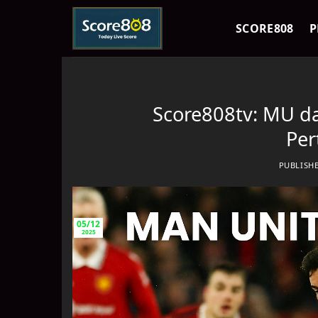
Skip
to
SCORE808
P
content
Score808tv: MU d
Per
PUBLISH
05/12
2025