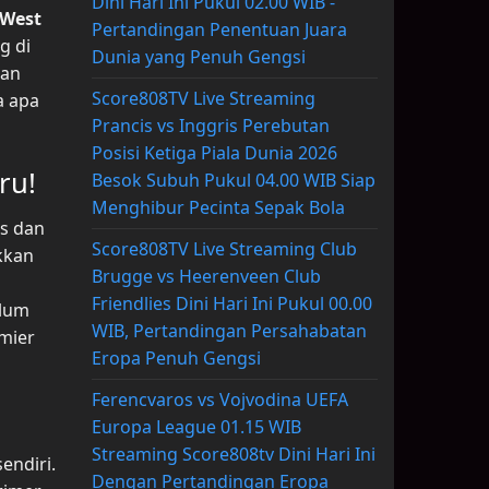
Dini Hari Ini Pukul 02.00 WIB -
 West
Pertandingan Penentuan Juara
g di
Dunia yang Penuh Gengsi
kan
Score808TV Live Streaming
a apa
Prancis vs Inggris Perebutan
Posisi Ketiga Piala Dunia 2026
ru!
Besok Subuh Pukul 04.00 WIB Siap
Menghibur Pecinta Sepak Bola
as dan
Score808TV Live Streaming Club
kkan
Brugge vs Heerenveen Club
Friendlies Dini Hari Ini Pukul 00.00
elum
WIB, Pertandingan Persahabatan
mier
Eropa Penuh Gengsi
Ferencvaros vs Vojvodina UEFA
Europa League 01.15 WIB
Streaming Score808tv Dini Hari Ini
endiri.
Dengan Pertandingan Eropa