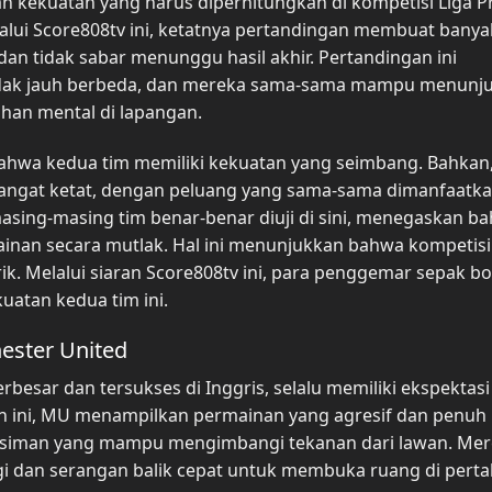
kekuatan yang harus diperhitungkan di kompetisi Liga P
lalui Score808tv ini, ketatnya pertandingan membuat banya
n tidak sabar menunggu hasil akhir. Pertandingan ini
tidak jauh berbeda, dan mereka sama-sama mampu menunj
uhan mental di lapangan.
ahwa kedua tim memiliki kekuatan yang seimbang. Bahkan
angat ketat, dengan peluang yang sama-sama dimanfaatk
asing-masing tim benar-benar diuji di sini, menegaskan b
inan secara mutlak. Hal ini menunjukkan bahwa kompetisi 
k. Melalui siaran Score808tv ini, para penggemar sepak bo
atan kedua tim ini.
hester United
rbesar dan tersukses di Inggris, selalu memiliki ekspektasi
n ini, MU menampilkan permainan yang agresif dan penuh
musiman yang mampu mengimbangi tekanan dari lawan. Me
gi dan serangan balik cepat untuk membuka ruang di pert