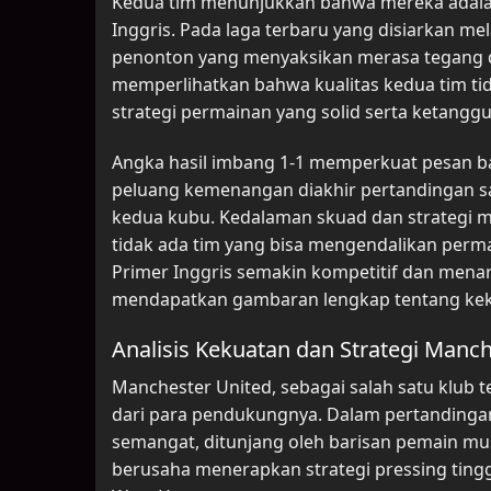
Kedua tim menunjukkan bahwa mereka adalah 
Inggris. Pada laga terbaru yang disiarkan me
penonton yang menyaksikan merasa tegang da
memperlihatkan bahwa kualitas kedua tim 
strategi permainan yang solid serta ketangg
Angka hasil imbang 1-1 memperkuat pesan b
peluang kemenangan diakhir pertandingan s
kedua kubu. Kedalaman skuad dan strategi m
tidak ada tim yang bisa mengendalikan perma
Primer Inggris semakin kompetitif dan menari
mendapatkan gambaran lengkap tentang keku
Analisis Kekuatan dan Strategi Manc
Manchester United, sebagai salah satu klub te
dari para pendukungnya. Dalam pertandinga
semangat, ditunjang oleh barisan pemain 
berusaha menerapkan strategi pressing ting