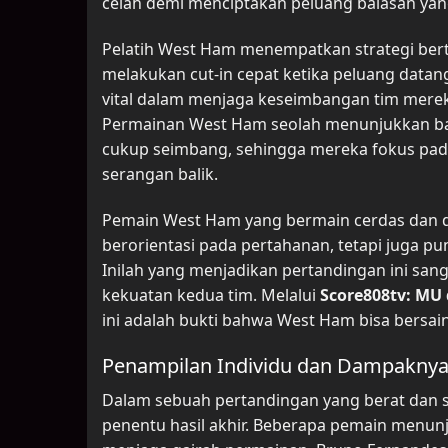
celah demi menciptakan peluang balasan y
Pelatih West Ham menempatkan strategi ber
melakukan cut-in cepat ketika peluang datan
vital dalam menjaga keseimbangan tim merek
Permainan West Ham seolah menunjukkan bah
cukup seimbang, sehingga mereka fokus pad
serangan balik.
Pemain West Ham yang bermain cerdas dan 
berorientasi pada pertahanan, tetapi juga 
Inilah yang menjadikan pertandingan ini san
kekuatan kedua tim. Melalui
Score808tv: MU
ini adalah bukti bahwa West Ham bisa bersain
Penampilan Individu dan Dampaknya 
Dalam sebuah pertandingan yang berat dan sen
penentu hasil akhir. Beberapa pemain menun