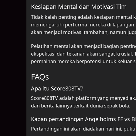
Kesiapan Mental dan Motivasi Tim
Tidak kalah penting adalah kesiapan mental k
memengaruhi performa mereka di lapangan.
akan menjadi motivasi tambahan, namun juga
Pelatihan mental akan menjadi bagian pentin
ekspektasi dan tekanan akan sangat krusial
permainan mereka berpotensi untuk keluar 
FAQs
Apa itu Score808TV?
Score808TV adalah platform yang menyediakan
dan berita lainnya terkait dunia sepak bola.
Kapan pertandingan Angelholms FF vs B
Pertandingan ini akan diadakan hari ini, puku