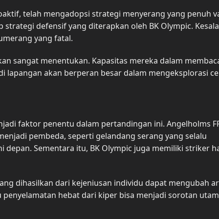
oaktif, telah mengadopsi strategi menyerang yang penuh va
strategi defensif yang diterapkan oleh BK Olympic. Kesal
umerang yang fatal.
 akan sangat menentukan. Kapasitas mereka dalam membac
di lapangan akan berperan besar dalam mengeksplorasi ce
jadi faktor penentu dalam pertandingan ini. Angelholms F
menjadi pembeda, seperti gelandang serang yang selalu
ni depan. Sementara itu, BK Olympic juga memiliki striker h
g dihasilkan dari kejeniusan individu dapat mengubah a
 penyelamatan hebat dari kiper bisa menjadi sorotan uta