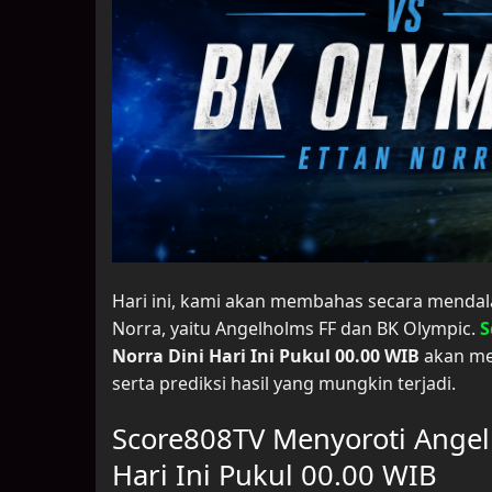
Hari ini, kami akan membahas secara mendala
Norra, yaitu Angelholms FF dan BK Olympic.
S
Norra Dini Hari Ini Pukul 00.00 WIB
akan me
serta prediksi hasil yang mungkin terjadi.
Score808TV Menyoroti Angelh
Hari Ini Pukul 00.00 WIB