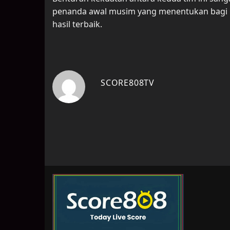
penanda awal musim yang menentukan bagi ke
hasil terbaik.
SCORE808TV