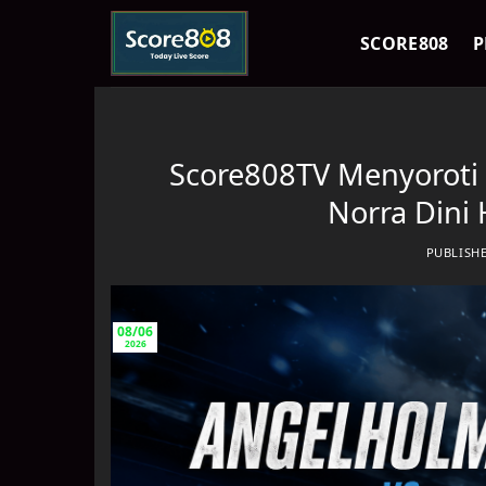
Skip
to
SCORE808
P
content
Score808TV Menyoroti 
Norra Dini 
PUBLISH
08/06
2026