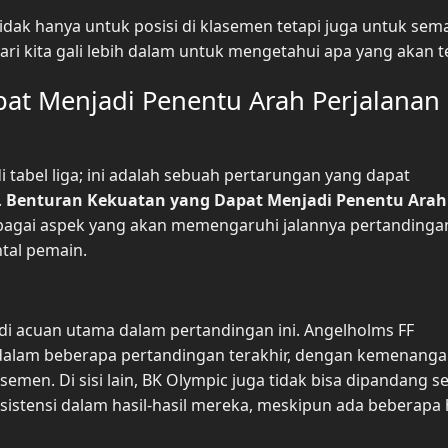
 tidak hanya untuk posisi di klasemen tetapi juga untuk se
i kita gali lebih dalam untuk mengetahui apa yang akan te
at Menjadi Penentu Arah Perjalanan
i tabel liga; ini adalah sebuah pertarungan yang dapat
.
Benturan Kekuatan yang Dapat Menjadi Penentu Arah
bagai aspek yang akan memengaruhi jalannya pertandinga
ntal pemain.
di acuan utama dalam pertandingan ini. Angelholms FF
lam beberapa pertandingan terakhir, dengan kemenang
en. Di sisi lain, BK Olympic juga tidak bisa dipandang s
stensi dalam hasil-hasil mereka, meskipun ada beberapa h