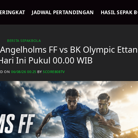
ERINGKAT
JADWAL PERTANDINGAN
HASIL SEPAK 
BERITA SEPAKBOLA
Angelholms FF vs BK Olympic Ettan
Hari Ini Pukul 00.00 WIB
ED ON
06/08/26 00:25
BY
SCORE808TV