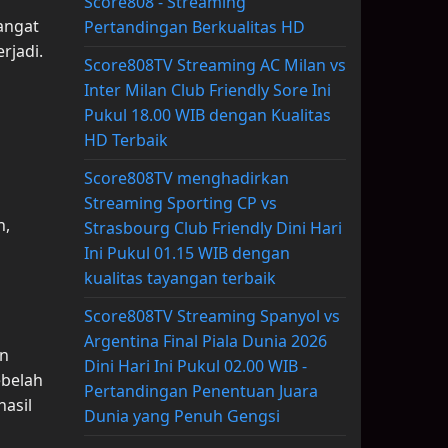
Score808 - Streaming
mangat
Pertandingan Berkualitas HD
rjadi.
Score808TV Streaming AC Milan vs
Inter Milan Club Friendly Sore Ini
Pukul 18.00 WIB dengan Kualitas
HD Terbaik
Score808TV menghadirkan
Streaming Sporting CP vs
n,
Strasbourg Club Friendly Dini Hari
Ini Pukul 01.15 WIB dengan
kualitas tayangan terbaik
Score808TV Streaming Spanyol vs
Argentina Final Piala Dunia 2026
an
Dini Hari Ini Pukul 02.00 WIB -
ebelah
Pertandingan Penentuan Juara
asil
Dunia yang Penuh Gengsi