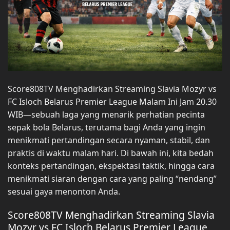
Score808TV Menghadirkan Streaming Slavia Mozyr vs
FC Isloch Belarus Premier League Malam Ini Jam 20.30
WIB—sebuah laga yang menarik perhatian pecinta
sepak bola Belarus, terutama bagi Anda yang ingin
menikmati pertandingan secara nyaman, stabil, dan
praktis di waktu malam hari. Di bawah ini, kita bedah
konteks pertandingan, ekspektasi taktik, hingga cara
menikmati siaran dengan cara yang paling “nendang”
sesuai gaya menonton Anda.
Score808TV Menghadirkan Streaming Slavia
Mozyr vs FC Isloch Belarus Premier League