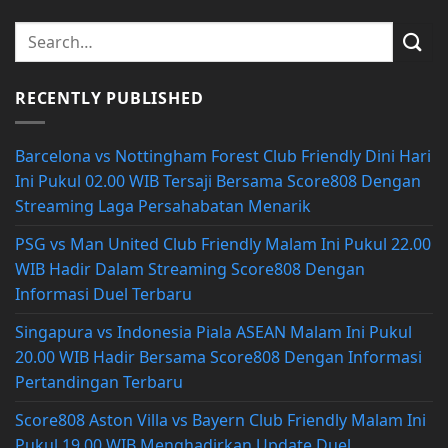
RECENTLY PUBLISHED
Barcelona vs Nottingham Forest Club Friendly Dini Hari
Ini Pukul 02.00 WIB Tersaji Bersama Score808 Dengan
Streaming Laga Persahabatan Menarik
PSG vs Man United Club Friendly Malam Ini Pukul 22.00
WIB Hadir Dalam Streaming Score808 Dengan
Informasi Duel Terbaru
Singapura vs Indonesia Piala ASEAN Malam Ini Pukul
20.00 WIB Hadir Bersama Score808 Dengan Informasi
Pertandingan Terbaru
Score808 Aston Villa vs Bayern Club Friendly Malam Ini
Pukul 19.00 WIB Menghadirkan Update Duel