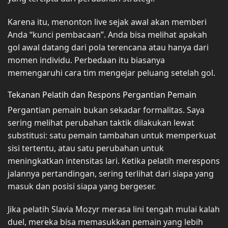
Karena itu, menonton live sejak awal akan memberi
Anda “kunci pembacaan”. Anda bisa melihat apakah
gol awal datang dari pola terencana atau hanya dari
momen individu. Perbedaan itu biasanya
memengaruhi cara tim mengejar peluang setelah gol.
Tekanan Pelatih dan Respons Pergantian Pemain
Pergantian pemain bukan sekadar formalitas. Saya
sering melihat perubahan taktik dilakukan lewat
substitusi: satu pemain tambahan untuk memperkuat
sisi tertentu, atau satu perubahan untuk
meningkatkan intensitas lari. Ketika pelatih merespons
jalannya pertandingan, sering terlihat dari siapa yang
masuk dan posisi siapa yang bergeser.
Jika pelatih Slavia Mozyr merasa lini tengah mulai kalah
duel, mereka bisa memasukkan pemain yang lebih