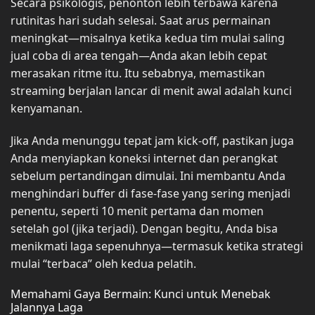
Secara psikologis, penonton lebih terbawa karena
rutinitas hari sudah selesai. Saat arus permainan
meningkat—misalnya ketika kedua tim mulai saling
jual coba di area tengah—Anda akan lebih cepat
merasakan ritme itu. Itu sebabnya, memastikan
streaming berjalan lancar di menit awal adalah kunci
kenyamanan.
Jika Anda menunggu tepat jam kick-off, pastikan juga
Anda menyiapkan koneksi internet dan perangkat
sebelum pertandingan dimulai. Ini membantu Anda
menghindari buffer di fase-fase yang sering menjadi
penentu, seperti 10 menit pertama dan momen
setelah gol (jika terjadi). Dengan begitu, Anda bisa
menikmati laga sepenuhnya—termasuk ketika strategi
mulai “terbaca” oleh kedua pelatih.
Memahami Gaya Bermain: Kunci untuk Menebak
Jalannya Laga