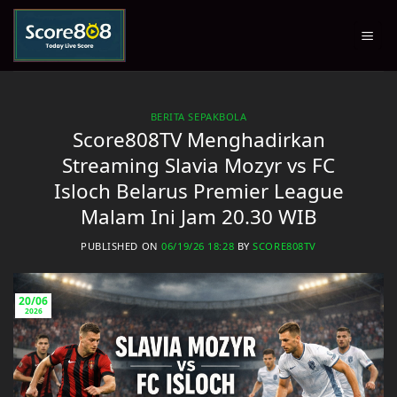
Skip
to
content
BERITA SEPAKBOLA
Score808TV Menghadirkan
Streaming Slavia Mozyr vs FC
Isloch Belarus Premier League
Malam Ini Jam 20.30 WIB
PUBLISHED ON
06/19/26 18:28
BY
SCORE808TV
20/06
2026