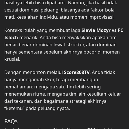
hasilnya lebih bisa dipahami. Namun, jika hasil tidak
sesuai dominasi peluang, biasanya ada faktor bola
mati, kesalahan individu, atau momen improvisasi.
Konteks itulah yang membuat laga
Slavia Mozyr vs FC
Isloch
menarik. Anda bisa menyaksikan apakah tim
benar-benar dominan lewat struktur, atau dominan
hanya sementara sebelum akhirnya bocor di momen
krusial.
Dengan menonton melalui
Score808TV
, Anda tidak
hanya mengamati skor, tetapi membangun
pemahaman: mengapa satu tim lebih sering
menemukan ritme, mengapa tim lain kesulitan keluar
dari tekanan, dan bagaimana strategi akhirnya
“ketemu” pada peluang nyata.
FAQs