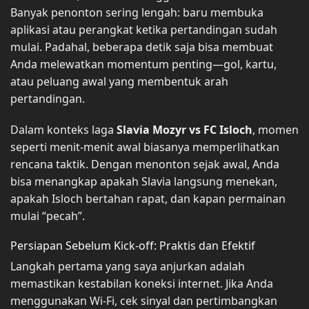
Banyak penonton sering lengah: baru membuka
aplikasi atau perangkat ketika pertandingan sudah
mulai. Padahal, beberapa detik saja bisa membuat
Anda melewatkan momentum penting—gol, kartu,
atau peluang awal yang membentuk arah
pertandingan.
Dalam konteks laga
Slavia Mozyr vs FC Isloch
, momen
seperti menit-menit awal biasanya memperlihatkan
rencana taktik. Dengan menonton sejak awal, Anda
bisa menangkap apakah Slavia langsung menekan,
apakah Isloch bertahan rapat, dan kapan permainan
mulai “pecah”.
Persiapan Sebelum Kick-off: Praktis dan Efektif
Langkah pertama yang saya anjurkan adalah
memastikan kestabilan koneksi internet. Jika Anda
menggunakan Wi-Fi, cek sinyal dan pertimbangkan