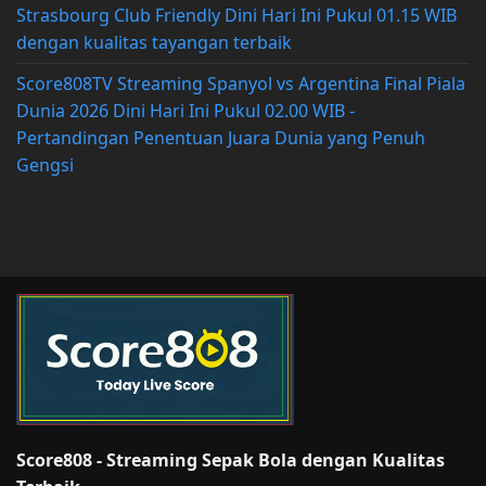
Strasbourg Club Friendly Dini Hari Ini Pukul 01.15 WIB
dengan kualitas tayangan terbaik
Score808TV Streaming Spanyol vs Argentina Final Piala
Dunia 2026 Dini Hari Ini Pukul 02.00 WIB -
Pertandingan Penentuan Juara Dunia yang Penuh
Gengsi
Score808 - Streaming Sepak Bola dengan Kualitas