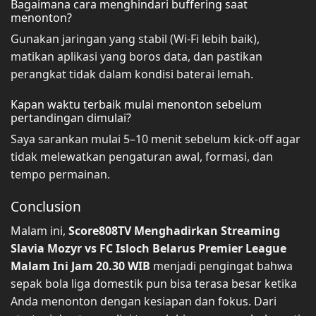
Bagaimana cara menghindari buffering saat
menonton?
Gunakan jaringan yang stabil (Wi-Fi lebih baik),
matikan aplikasi yang boros data, dan pastikan
perangkat tidak dalam kondisi baterai lemah.
Kapan waktu terbaik mulai menonton sebelum
pertandingan dimulai?
Saya sarankan mulai 5–10 menit sebelum kick-off agar
tidak melewatkan pengaturan awal, formasi, dan
tempo permainan.
Conclusion
Malam ini,
Score808TV Menghadirkan Streaming
Slavia Mozyr vs FC Isloch Belarus Premier League
Malam Ini Jam 20.30 WIB
menjadi pengingat bahwa
sepak bola liga domestik pun bisa terasa besar ketika
Anda menonton dengan kesiapan dan fokus. Dari