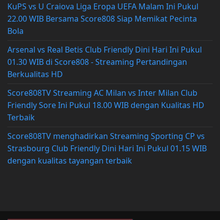
KuPS vs U Craiova Liga Eropa UEFA Malam Ini Pukul
22.00 WIB Bersama Score808 Siap Memikat Pecinta
Bola
Arsenal vs Real Betis Club Friendly Dini Hari Ini Pukul
01.30 WIB di Score808 - Streaming Pertandingan
Berkualitas HD
Score808TV Streaming AC Milan vs Inter Milan Club
Friendly Sore Ini Pukul 18.00 WIB dengan Kualitas HD
Terbaik
Score808TV menghadirkan Streaming Sporting CP vs
Strasbourg Club Friendly Dini Hari Ini Pukul 01.15 WIB
dengan kualitas tayangan terbaik