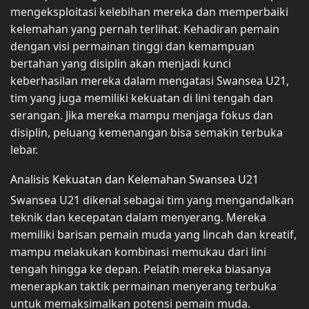
mengeksploitasi kelebihan mereka dan memperbaiki
kelemahan yang pernah terlihat. Kehadiran pemain
dengan visi permainan tinggi dan kemampuan
bertahan yang disiplin akan menjadi kunci
keberhasilan mereka dalam mengatasi Swansea U21,
tim yang juga memiliki kekuatan di lini tengah dan
serangan. Jika mereka mampu menjaga fokus dan
disiplin, peluang kemenangan bisa semakin terbuka
lebar.
Analisis Kekuatan dan Kelemahan Swansea U21
Swansea U21 dikenal sebagai tim yang mengandalkan
teknik dan kecepatan dalam menyerang. Mereka
memiliki barisan pemain muda yang lincah dan kreatif,
mampu melakukan kombinasi memukau dari lini
tengah hingga ke depan. Pelatih mereka biasanya
menerapkan taktik permainan menyerang terbuka
untuk memaksimalkan potensi pemain muda.