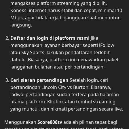
mengakses platform streaming yang dipilih.
Koneksi internet harus stabil dan cepat, minimal 10
Mbps, agar tidak terjadi gangguan saat menonton
langsung.
Daftar dan login di platform resmi
Jika
menggunakan layanan berbayar seperti iFollow
atau Sky Sports, lakukan pendaftaran terlebih
dahulu. Biasanya, platform ini menawarkan paket
langganan bulanan atau per pertandingan.
Cari siaran pertandingan
Setelah login, cari
pertandingan Lincoln City vs Burton. Biasanya,
jadwal pertandingan sudah tertera pada halaman
utama platform. Klik link atau tombol streaming
yang muncul, dan nikmati pertandingan secara live.
Menggunakan
Score808tv
adalah pilihan tepat bagi