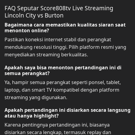
FAQ Seputar Score808tv Live Streaming
Lincoln City vs Burton
Bagaimana cara memastikan kualitas siaran saat
menonton online?
Pastikan koneksi internet stabil dan perangkat
mendukung resolusi tinggi. Pilih platform resmi yang
menyediakan streaming berkualitas.
Apakah saya bisa menonton pertandingan ini di
semua perangkat?
Ya, hampir semua perangkat seperti ponsel, tablet,
laptop, dan smart TV kompatibel dengan platform
streaming yang digunakan.
Apakah pertandingan ini disiarkan secara langsung
atau hanya highlight?
Karena pentingnya pertandingan ini, biasanya
disiarkan secara lengkap, termasuk replay dan