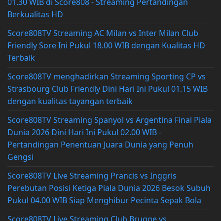
01.30 WIB di Score808 - Streaming Pertandingan
Berkualitas HD
Score808TV Streaming AC Milan vs Inter Milan Club
Friendly Sore Ini Pukul 18.00 WIB dengan Kualitas HD
Terbaik
Score808TV menghadirkan Streaming Sporting CP vs
Strasbourg Club Friendly Dini Hari Ini Pukul 01.15 WIB
dengan kualitas tayangan terbaik
Score808TV Streaming Spanyol vs Argentina Final Piala
Dunia 2026 Dini Hari Ini Pukul 02.00 WIB -
Pertandingan Penentuan Juara Dunia yang Penuh
Gengsi
Score808TV Live Streaming Prancis vs Inggris
Perebutan Posisi Ketiga Piala Dunia 2026 Besok Subuh
Pukul 04.00 WIB Siap Menghibur Pecinta Sepak Bola
Score808TV Live Streaming Club Brugge vs