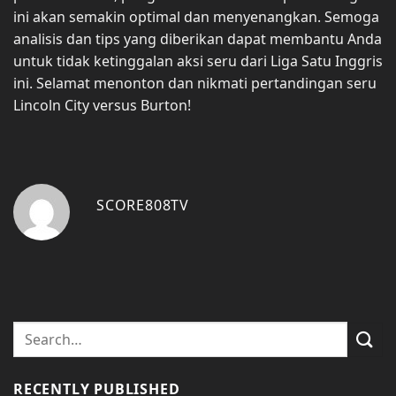
ini akan semakin optimal dan menyenangkan. Semoga
analisis dan tips yang diberikan dapat membantu Anda
untuk tidak ketinggalan aksi seru dari Liga Satu Inggris
ini. Selamat menonton dan nikmati pertandingan seru
Lincoln City versus Burton!
SCORE808TV
RECENTLY PUBLISHED