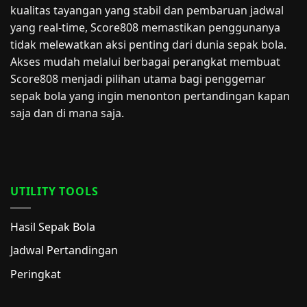
kualitas tayangan yang stabil dan pembaruan jadwal
yang real-time, Score808 memastikan penggunanya
tidak melewatkan aksi penting dari dunia sepak bola.
Akses mudah melalui berbagai perangkat membuat
Score808 menjadi pilihan utama bagi penggemar
sepak bola yang ingin menonton pertandingan kapan
saja dan di mana saja.
UTILITY TOOLS
Hasil Sepak Bola
Jadwal Pertandingan
Peringkat