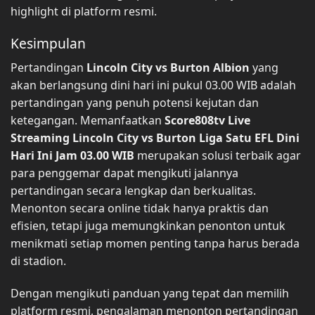
highlight di platform resmi.
Kesimpulan
Pertandingan
Lincoln City vs Burton Albion
yang
akan berlangsung dini hari ini pukul 03.00 WIB adalah
pertandingan yang penuh potensi kejutan dan
ketegangan. Memanfaatkan
Score808tv Live
Streaming Lincoln City vs Burton Liga Satu EFL Dini
Hari Ini Jam 03.00 WIB
merupakan solusi terbaik agar
para penggemar dapat mengikuti jalannya
pertandingan secara lengkap dan berkualitas.
Menonton secara online tidak hanya praktis dan
efisien, tetapi juga memungkinkan penonton untuk
menikmati setiap momen penting tanpa harus berada
di stadion.
Dengan mengikuti panduan yang tepat dan memilih
platform resmi, pengalaman menonton pertandingan