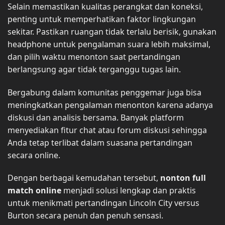
Selain memastikan kualitas perangkat dan koneksi,
penting untuk memperhatikan faktor lingkungan
sekitar. Pastikan ruangan tidak terlalu berisik, gunakan
headphone untuk pengalaman suara lebih maksimal,
dan pilih waktu menonton saat pertandingan
berlangsung agar tidak terganggu tugas lain.
Bergabung dalam komunitas penggemar juga bisa
meningkatkan pengalaman menonton karena adanya
diskusi dan analisis bersama. Banyak platform
menyediakan fitur chat atau forum diskusi sehingga
Anda tetap terlibat dalam suasana pertandingan
secara online.
Dengan berbagai kemudahan tersebut,
nonton full
match online
menjadi solusi lengkap dan praktis
untuk menikmati pertandingan Lincoln City versus
Burton secara penuh dan penuh sensasi.