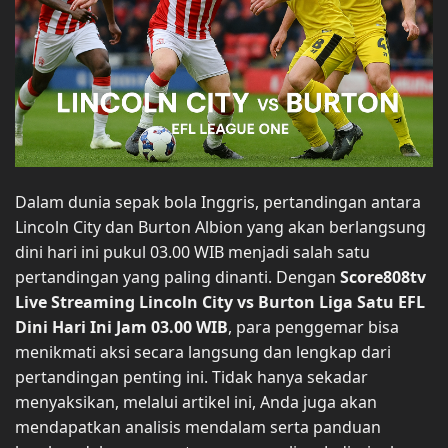
Dalam dunia sepak bola Inggris, pertandingan antara
Lincoln City dan Burton Albion yang akan berlangsung
dini hari ini pukul 03.00 WIB menjadi salah satu
pertandingan yang paling dinanti. Dengan
Score808tv
Live Streaming Lincoln City vs Burton Liga Satu EFL
Dini Hari Ini Jam 03.00 WIB
, para penggemar bisa
menikmati aksi secara langsung dan lengkap dari
pertandingan penting ini. Tidak hanya sekadar
menyaksikan, melalui artikel ini, Anda juga akan
mendapatkan analisis mendalam serta panduan