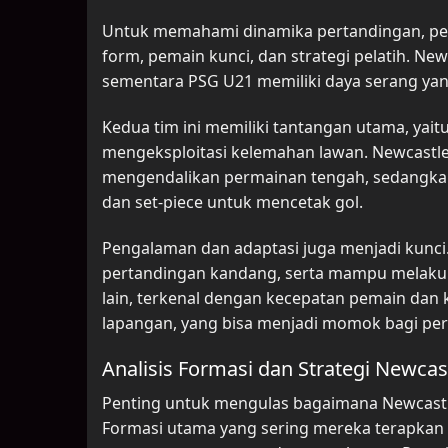
Untuk memahami dinamika pertandingan, pent
form, pemain kunci, dan strategi pelatih. New
sementara PSG U21 memiliki daya serang yang
Kedua tim ini memiliki tantangan utama, ya
mengeksploitasi kelemahan lawan. Newcast
mengendalikan permainan tengah, sedangka
dan set-piece untuk mencetak gol.
Pengalaman dan adaptasi juga menjadi kunc
pertandingan kandang, serta mampu melakukan
lain, terkenal dengan kecepatan pemain da
lapangan, yang bisa menjadi momok bagi pe
Analisis Formasi dan Strategi Newcas
Penting untuk mengulas bagaimana Newcastl
Formasi utama yang sering mereka terapkan a