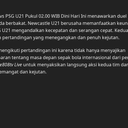
vs PSG U21 Pukul 02.00 WIB Dini Hari Ini menawarkan duel
uda berbakat. Newcastle U21 berusaha memanfaatkan keu
SG U21 mengandalkan kecepatan dan serangan cepat. Kedua
n pertandingan yang menegangkan dan penuh kejutan.
ngikuti pertandingan ini karena tidak hanya menyajikan
aran tentang masa depan sepak bola internasional dari pe
e808tv Live
untuk menyaksikan langsung aksi kedua tim da
semangat dan kejutan.