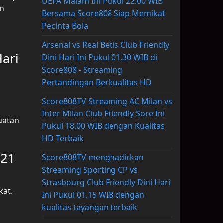
UEFA Malam Ini Pukul 22.00 WIB
an
Bersama Score808 Siap Memikat
Pecinta Bola
Arsenal vs Real Betis Club Friendly
Hari
Dini Hari Ini Pukul 01.30 WIB di
Score808 - Streaming
Pertandingan Berkualitas HD
Score808TV Streaming AC Milan vs
Inter Milan Club Friendly Sore Ini
kuatan
Pukul 18.00 WIB dengan Kualitas
HD Terbaik
U21
Score808TV menghadirkan
Streaming Sporting CP vs
Strasbourg Club Friendly Dini Hari
kat.
Ini Pukul 01.15 WIB dengan
kualitas tayangan terbaik