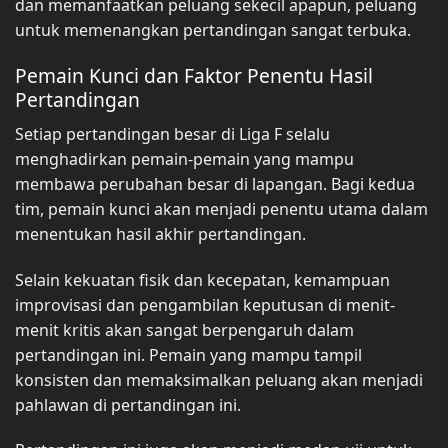
dan memanfaatkan peluang sekecil apapun, peluang
untuk memenangkan pertandingan sangat terbuka.
Pemain Kunci dan Faktor Penentu Hasil
Pertandingan
Setiap pertandingan besar di Liga F selalu
menghadirkan pemain-pemain yang mampu
membawa perubahan besar di lapangan. Bagi kedua
tim, pemain kunci akan menjadi penentu utama dalam
menentukan hasil akhir pertandingan.
Selain kekuatan fisik dan kecepatan, kemampuan
improvisasi dan pengambilan keputusan di menit-
menit kritis akan sangat berpengaruh dalam
pertandingan ini. Pemain yang mampu tampil
konsisten dan memaksimalkan peluang akan menjadi
pahlawan di pertandingan ini.