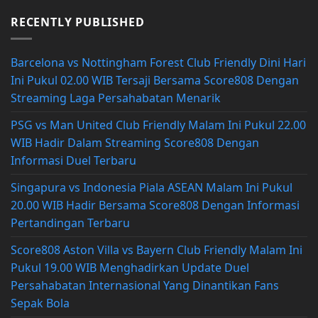
RECENTLY PUBLISHED
Barcelona vs Nottingham Forest Club Friendly Dini Hari
Ini Pukul 02.00 WIB Tersaji Bersama Score808 Dengan
Streaming Laga Persahabatan Menarik
PSG vs Man United Club Friendly Malam Ini Pukul 22.00
WIB Hadir Dalam Streaming Score808 Dengan
Informasi Duel Terbaru
Singapura vs Indonesia Piala ASEAN Malam Ini Pukul
20.00 WIB Hadir Bersama Score808 Dengan Informasi
Pertandingan Terbaru
Score808 Aston Villa vs Bayern Club Friendly Malam Ini
Pukul 19.00 WIB Menghadirkan Update Duel
Persahabatan Internasional Yang Dinantikan Fans
Sepak Bola