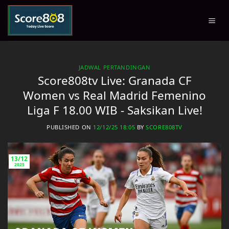
Skip
to
content
JADWAL PERTANDINGAN
Score808tv Live: Granada CF
Women vs Real Madrid Femenino
Liga F 18.00 WIB - Saksikan Live!
PUBLISHED ON
12/12/25 18:05
BY
SCORE808TV
13/12
2025