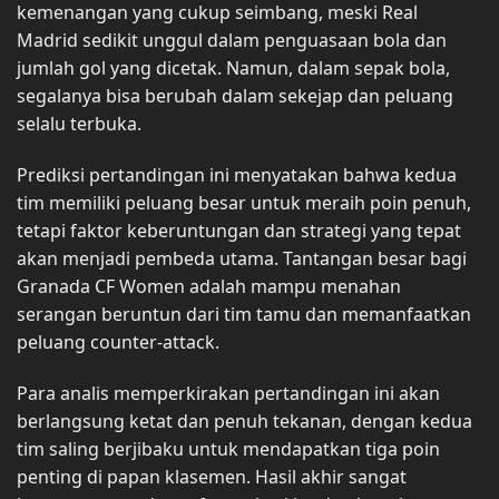
kemenangan yang cukup seimbang, meski Real
Madrid sedikit unggul dalam penguasaan bola dan
jumlah gol yang dicetak. Namun, dalam sepak bola,
segalanya bisa berubah dalam sekejap dan peluang
selalu terbuka.
Prediksi pertandingan ini menyatakan bahwa kedua
tim memiliki peluang besar untuk meraih poin penuh,
tetapi faktor keberuntungan dan strategi yang tepat
akan menjadi pembeda utama. Tantangan besar bagi
Granada CF Women adalah mampu menahan
serangan beruntun dari tim tamu dan memanfaatkan
peluang counter-attack.
Para analis memperkirakan pertandingan ini akan
berlangsung ketat dan penuh tekanan, dengan kedua
tim saling berjibaku untuk mendapatkan tiga poin
penting di papan klasemen. Hasil akhir sangat