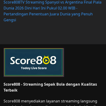
Score808TV Streaming Spanyol vs Argentina Final Piala
Dunia 2026 Dini Hari Ini Pukul 02.00 WIB -
Pertandingan Penentuan Juara Dunia yang Penuh
Gengsi
Score808 - Streaming Sepak Bola dengan Kualitas
Terbaik
Score808 menyediakan layanan streaming langsung