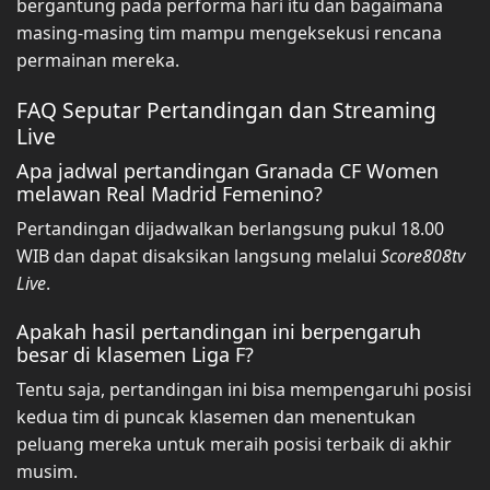
bergantung pada performa hari itu dan bagaimana
masing-masing tim mampu mengeksekusi rencana
permainan mereka.
FAQ Seputar Pertandingan dan Streaming
Live
Apa jadwal pertandingan Granada CF Women
melawan Real Madrid Femenino?
Pertandingan dijadwalkan berlangsung pukul 18.00
WIB dan dapat disaksikan langsung melalui
Score808tv
Live
.
Apakah hasil pertandingan ini berpengaruh
besar di klasemen Liga F?
Tentu saja, pertandingan ini bisa mempengaruhi posisi
kedua tim di puncak klasemen dan menentukan
peluang mereka untuk meraih posisi terbaik di akhir
musim.