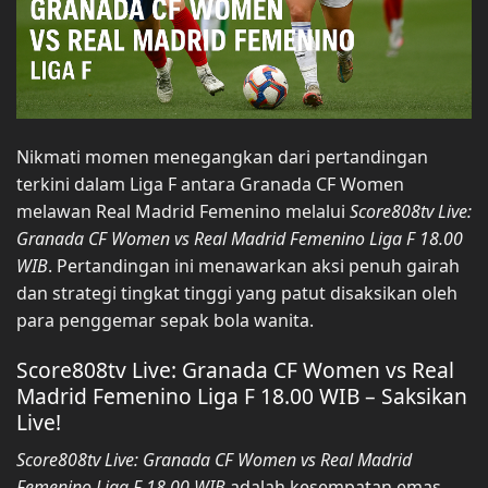
Nikmati momen menegangkan dari pertandingan
terkini dalam Liga F antara Granada CF Women
melawan Real Madrid Femenino melalui
Score808tv Live:
Granada CF Women vs Real Madrid Femenino Liga F 18.00
WIB
. Pertandingan ini menawarkan aksi penuh gairah
dan strategi tingkat tinggi yang patut disaksikan oleh
para penggemar sepak bola wanita.
Score808tv Live: Granada CF Women vs Real
Madrid Femenino Liga F 18.00 WIB – Saksikan
Live!
Score808tv Live: Granada CF Women vs Real Madrid
Femenino Liga F 18.00 WIB
adalah kesempatan emas