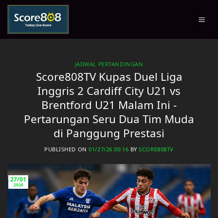
Skip
to
content
JADWAL PERTANDINGAN
Score808TV Kupas Duel Liga
Inggris 2 Cardiff City U21 vs
Brentford U21 Malam Ini -
Pertarungan Seru Dua Tim Muda
di Panggung Prestasi
PUBLISHED ON
01/27/26 00:16
BY
SCORE808TV
27/01
2026