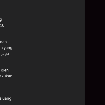
g
tu,
 dan
an yang
njaga
 oleh
lakukan
eluang