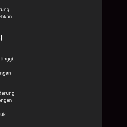
erung
mehkan
l
tinggi.
ingan
nderung
engan
tuk