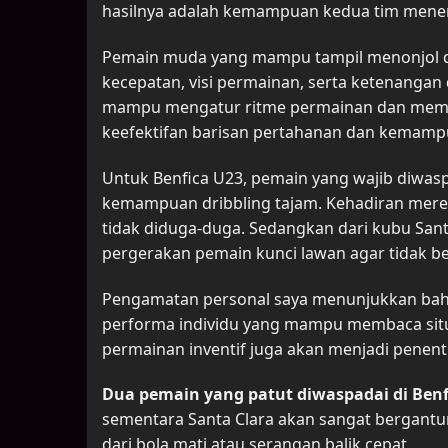
hasilnya adalah kemampuan kedua tim mener
Pemain muda yang mampu tampil menonjol di 
kecepatan, visi permainan, serta ketenangan
mampu mengatur ritme permainan dan membuka
keefektifan barisan pertahanan dan kemampu
Untuk Benfica U23, pemain yang wajib diwasp
kemampuan dribbling tajam. Kehadiran mer
tidak diduga-duga. Sedangkan dari kubu Sant
pergerakan pemain kunci lawan agar tidak be
Pengamatan personal saya menunjukkan bahw
performa individu yang mampu membaca sit
permainan inventif juga akan menjadi penent
Dua pemain yang patut diwaspadai di Benf
sementara Santa Clara akan sangat bergan
dari bola mati atau serangan balik cepat.