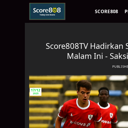
Skip
to
SCORE808
P
content
Score808TV Hadirkan S
Malam Ini - Saks
PUBLISH
17/12
2025