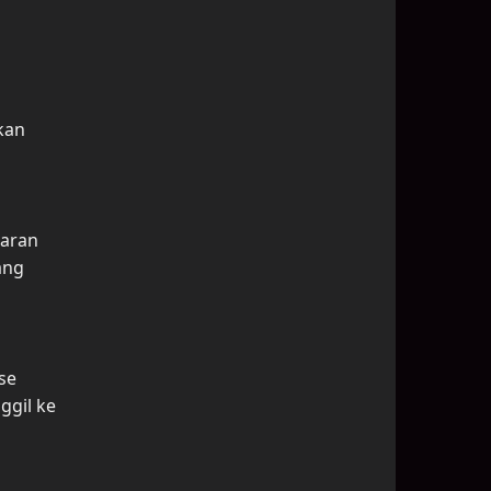
kan
iaran
ang
se
ggil ke