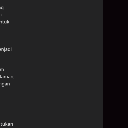
ng
n
ntuk
enjadi
am
alaman,
ingan
ntukan