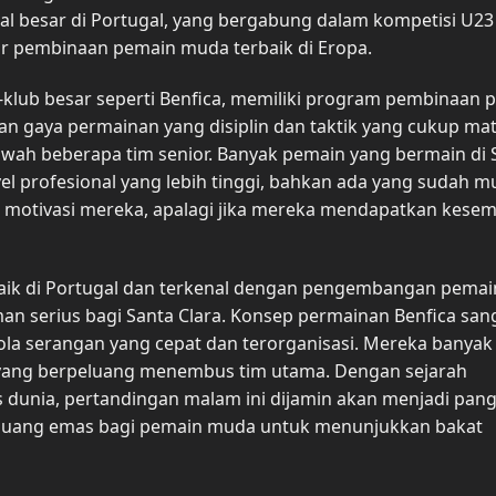
l besar di Portugal, yang bergabung dalam kompetisi U23
lur pembinaan pemain muda terbaik di Eropa.
b-klub besar seperti Benfica, memiliki program pembinaan 
n gaya permainan yang disiplin dan taktik yang cukup ma
wah beberapa tim senior. Banyak pemain yang bermain di 
vel profesional yang lebih tinggi, bahkan ada yang sudah mu
 motivasi mereka, apalagi jika mereka mendapatkan kese
rbaik di Portugal dan terkenal dengan pengembangan pemai
man serius bagi Santa Clara. Konsep permainan Benfica san
ola serangan yang cepat dan terorganisasi. Mereka banyak
yang berpeluang menembus tim utama. Dengan sejarah
 dunia, pertandingan malam ini dijamin akan menjadi pa
eluang emas bagi pemain muda untuk menunjukkan bakat