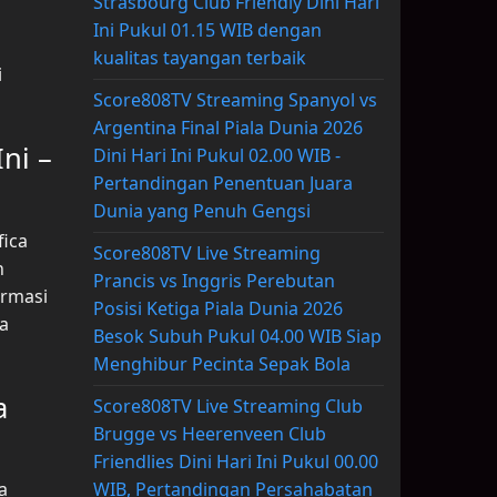
Strasbourg Club Friendly Dini Hari
Ini Pukul 01.15 WIB dengan
kualitas tayangan terbaik
i
Score808TV Streaming Spanyol vs
Argentina Final Piala Dunia 2026
ni –
Dini Hari Ini Pukul 02.00 WIB -
Pertandingan Penentuan Juara
Dunia yang Penuh Gengsi
fica
Score808TV Live Streaming
n
Prancis vs Inggris Perebutan
ormasi
Posisi Ketiga Piala Dunia 2026
a
Besok Subuh Pukul 04.00 WIB Siap
Menghibur Pecinta Sepak Bola
a
Score808TV Live Streaming Club
Brugge vs Heerenveen Club
Friendlies Dini Hari Ini Pukul 00.00
WIB, Pertandingan Persahabatan
a