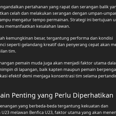
 mengandalkan pertahanan yang rapat dan serangan balik ya
atkan celah dan melakukan serangan dengan umpan-umpa
mpu mengatur tempo permainan. Strategi ini bertujuan u
atau memanfaatkan kesalahan lawan.
ah kemungkinan besar, tergantung performa dan kondisi
nci seperti gelandang kreatif dan penyerang cepat akan m
lan tim.
tenangan pemain muda juga akan menjadi faktor utama dal
mimpin di lapangan, baik kapten maupun pemain berpeng
si efektif demi menjaga konsentrasi tim selama pertand
n Penting yang Perlu Diperhatikan
emenangan yang berbeda-beda tergantung kekuatan dan
a U23 melawan Benfica U23, faktor utama yang akan mene