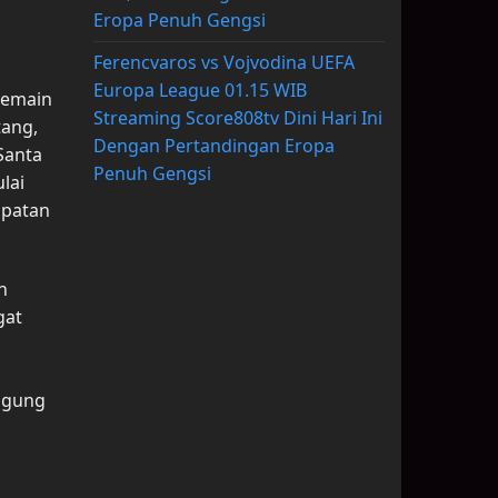
Eropa Penuh Gengsi
Ferencvaros vs Vojvodina UEFA
Europa League 01.15 WIB
pemain
Streaming Score808tv Dini Hari Ini
tang,
Dengan Pertandingan Eropa
Santa
Penuh Gengsi
lai
mpatan
n
gat
nggung