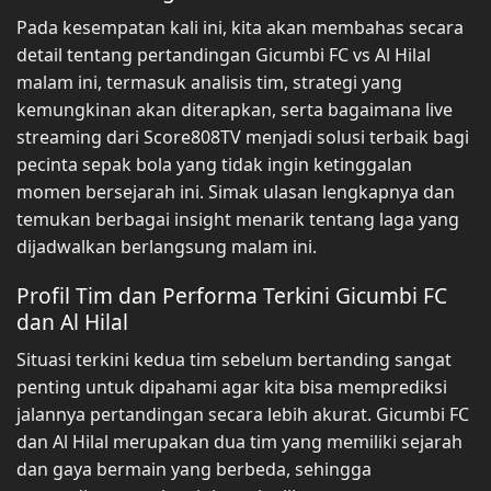
Pada kesempatan kali ini, kita akan membahas secara
detail tentang pertandingan Gicumbi FC vs Al Hilal
malam ini, termasuk analisis tim, strategi yang
kemungkinan akan diterapkan, serta bagaimana live
streaming dari Score808TV menjadi solusi terbaik bagi
pecinta sepak bola yang tidak ingin ketinggalan
momen bersejarah ini. Simak ulasan lengkapnya dan
temukan berbagai insight menarik tentang laga yang
dijadwalkan berlangsung malam ini.
Profil Tim dan Performa Terkini Gicumbi FC
dan Al Hilal
Situasi terkini kedua tim sebelum bertanding sangat
penting untuk dipahami agar kita bisa memprediksi
jalannya pertandingan secara lebih akurat. Gicumbi FC
dan Al Hilal merupakan dua tim yang memiliki sejarah
dan gaya bermain yang berbeda, sehingga