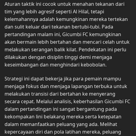
Aturan taktik ini cocok untuk menahan tekanan dari
tim yang lebih agresif seperti Al Hilal, tetapi
kelemahannya adalah kemungkinan mereka tertekan
dan sulit keluar dari tekanan bertubi-tubi. Pada
pertandingan malam ini, Gicumbi FC kemungkinan
akan bermain lebih bertahan dan mencari celah untuk
melakukan serangan balik kilat. Pendekatan ini perlu
dilakukan dengan disiplin tinggi demi menjaga
keseimbangan dan menghindari kebobolan.
Strategi ini dapat bekerja jika para pemain mampu
menjaga fokus dan menjaga lapangan terbuka untuk
melakukan transisi dari bertahan ke menyerang
secara cepat. Melalui analisis, keberhasilan Gicumbi FC
dalam pertandingan ini sangat bergantung pada
kekompakan lini belakang mereka serta ketepatan
dalam memanfaatkan peluang yang ada. Melihat
kepercayaan diri dan pola latihan mereka, peluang