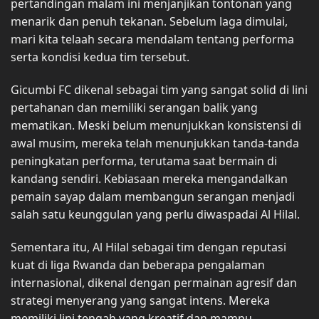
pertandingan malam ini menjanjikan tontonan yang
menarik dan penuh tekanan. Sebelum laga dimulai,
mari kita telaah secara mendalam tentang performa
serta kondisi kedua tim tersebut.
Gicumbi FC dikenal sebagai tim yang sangat solid di lini
pertahanan dan memiliki serangan balik yang
mematikan. Meski belum menunjukkan konsistensi di
awal musim, mereka telah menunjukkan tanda-tanda
peningkatan performa, terutama saat bermain di
kandang sendiri. Kebiasaan mereka mengandalkan
pemain sayap dalam membangun serangan menjadi
salah satu keunggulan yang perlu diwaspadai Al Hilal.
Sementara itu, Al Hilal sebagai tim dengan reputasi
kuat di liga Rwanda dan beberapa pengalaman
internasional, dikenal dengan permainan agresif dan
strategi menyerang yang sangat intens. Mereka
memiliki lini tengah yang kreatif dan mampu