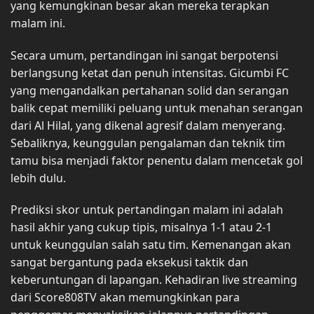
yang kemungkinan besar akan mereka terapkan
malam ini.
Secara umum, pertandingan ini sangat berpotensi
berlangsung ketat dan penuh intensitas. Gicumbi FC
yang mengandalkan pertahanan solid dan serangan
balik cepat memiliki peluang untuk menahan serangan
dari Al Hilal, yang dikenal agresif dalam menyerang.
Sebaliknya, keunggulan pengalaman dan teknik tim
tamu bisa menjadi faktor penentu dalam mencetak gol
lebih dulu.
Prediksi skor untuk pertandingan malam ini adalah
hasil akhir yang cukup tipis, misalnya 1-1 atau 2-1
untuk keunggulan salah satu tim. Kemenangan akan
sangat bergantung pada eksekusi taktik dan
keberuntungan di lapangan. Kehadiran live streaming
dari Score808TV akan memungkinkan para