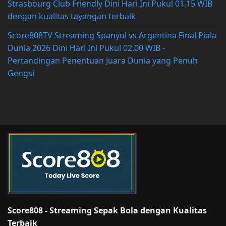
Strasbourg Club Friendly Dini Hari Ini Pukul 01.15 WIB
dengan kualitas tayangan terbaik
Score808TV Streaming Spanyol vs Argentina Final Piala
Dunia 2026 Dini Hari Ini Pukul 02.00 WIB -
Pertandingan Penentuan Juara Dunia yang Penuh
Gengsi
Score808 - Streaming Sepak Bola dengan Kualitas
Terbaik