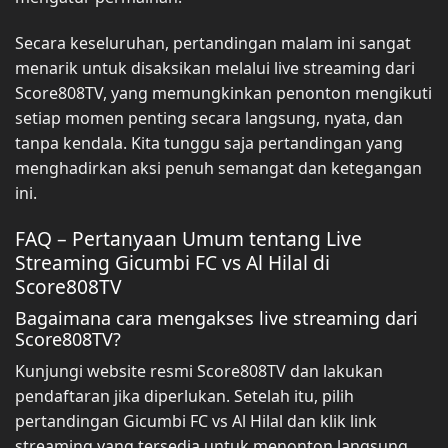
Secara keseluruhan, pertandingan malam ini sangat
menarik untuk disaksikan melalui live streaming dari
Score808TV, yang memungkinkan penonton mengikuti
setiap momen penting secara langsung, nyata, dan
tanpa kendala. Kita tunggu saja pertandingan yang
menghadirkan aksi penuh semangat dan ketegangan
ini.
FAQ – Pertanyaan Umum tentang Live
Streaming Gicumbi FC vs Al Hilal di
Score808TV
Bagaimana cara mengakses live streaming dari
Score808TV?
Kunjungi website resmi Score808TV dan lakukan
pendaftaran jika diperlukan. Setelah itu, pilih
pertandingan Gicumbi FC vs Al Hilal dan klik link
streaming yang tersedia untuk menonton langsung