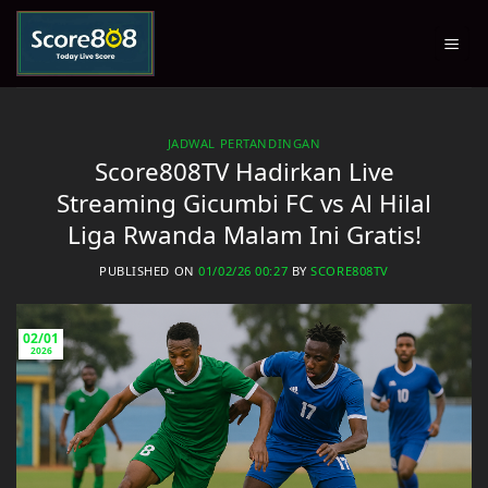
Skip
to
content
JADWAL PERTANDINGAN
Score808TV Hadirkan Live
Streaming Gicumbi FC vs Al Hilal
Liga Rwanda Malam Ini Gratis!
PUBLISHED ON
01/02/26 00:27
BY
SCORE808TV
02/01
2026