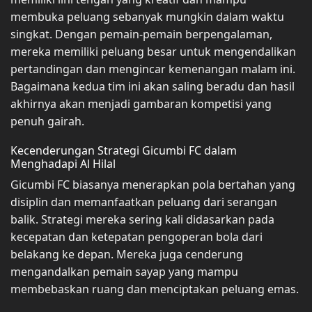
membuka peluang sebanyak mungkin dalam waktu
singkat. Dengan pemain-pemain berpengalaman,
mereka memiliki peluang besar untuk mengendalikan
pertandingan dan mengincar kemenangan malam ini.
Bagaimana kedua tim ini akan saling beradu dan hasil
akhirnya akan menjadi gambaran kompetisi yang
penuh gairah.
Kecenderungan Strategi Gicumbi FC dalam
Menghadapi Al Hilal
Gicumbi FC biasanya menerapkan pola bertahan yang
disiplin dan memanfaatkan peluang dari serangan
balik. Strategi mereka sering kali didasarkan pada
kecepatan dan ketepatan pengoperan bola dari
belakang ke depan. Mereka juga cenderung
mengandalkan pemain sayap yang mampu
membebaskan ruang dan menciptakan peluang emas.