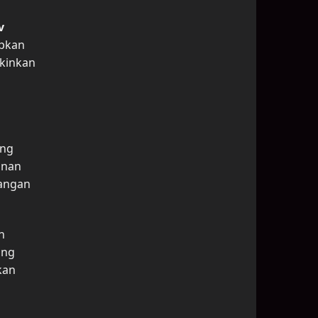
v
apkan
gkinkan
ang
anan
rangan
n
ang
kan