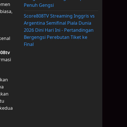
semen
Penuh Gengsi
biasa,
Score808TV Streaming Inggris vs
Argentina Semifinal Piala Dunia
2026 Dini Hari Ini - Pertandingan
Bergengsi Perebutan Tiket ke
kenal
Final
808tv
ormasi
ukan
wa
gkan
tu
 kedua