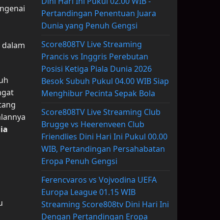
Dini Hari Ini Pukul 02.00 WIB -
engenai
Pertandingan Penentuan Juara
Dunia yang Penuh Gengsi
Score808TV Live Streaming
a dalam
Prancis vs Inggris Perebutan
Posisi Ketiga Piala Dunia 2026
nuh
Besok Subuh Pukul 04.00 WIB Siap
ngat
Menghibur Pecinta Sepak Bola
ntang
Score808TV Live Streaming Club
alannya
Brugge vs Heerenveen Club
ia
Friendlies Dini Hari Ini Pukul 00.00
WIB, Pertandingan Persahabatan
Eropa Penuh Gengsi
Ferencvaros vs Vojvodina UEFA
Europa League 01.15 WIB
u
Streaming Score808tv Dini Hari Ini
Dengan Pertandingan Eropa