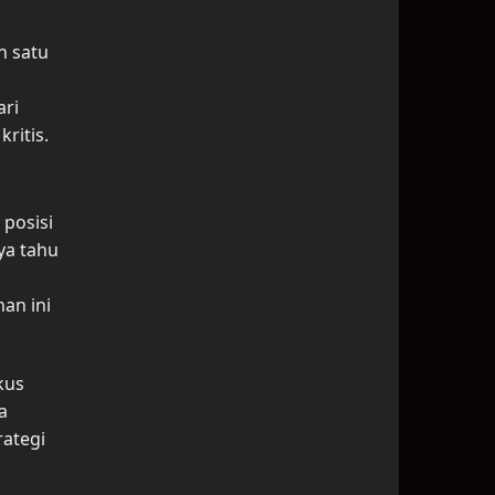
n satu
ari
ritis.
 posisi
ya tahu
an ini
kus
a
rategi