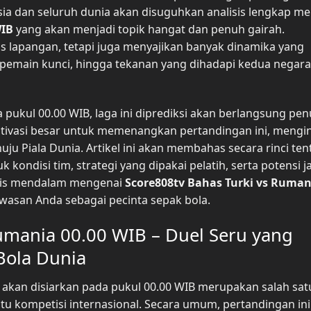
esia dan seluruh dunia akan disuguhkan analisis lengkap m
WIB
yang akan menjadi topik hangat dan penuh gairah.
tas lapangan, tetapi juga menyajikan banyak dinamika yang
m, pemain kunci, hingga tekanan yang dihadapi kedua negar
 pukul 00.00 WIB, laga ini diprediksi akan berlangsung pe
tivasi besar untuk memenangkan pertandingan ini, mengi
uju Piala Dunia. Artikel ini akan membahas secara rinci te
 kondisi tim, strategi yang dipakai pelatih, serta potensi j
lisis mendalam mengenai
Score808tv Bahas Turki vs Ruman
asan Anda sebagai pecinta sepak bola.
umania 00.00 WIB – Duel Seru yang
ola Dunia
 akan disiarkan pada pukul 00.00 WIB merupakan salah sat
atu kompetisi internasional. Secara umum, pertandingan ini