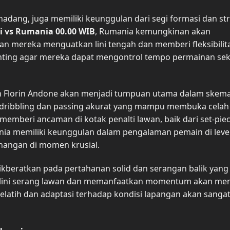
adang, juga memiliki keunggulan dari segi formasi dan str
i vs Rumania 00.00 WIB
, Rumania kemungkinan akan
 mereka menguatkan lini tengah dan memberi fleksibilita
nting agar mereka dapat mengontrol tempo permainan sek
dan Florin Andone akan menjadi tumpuan utama dalam skem
 dribbling dan passing akurat yang mampu membuka celah
mberi ancaman di kotak penalti lawan, baik dari set-pie
nia memiliki keunggulan dalam pengalaman pemain di leve
angan di momen krusial.
kberatkan pada pertahanan solid dan serangan balik yang 
lini serang lawan dan memanfaatkan momentum akan men
 pelatih dan adaptasi terhadap kondisi lapangan akan sanga