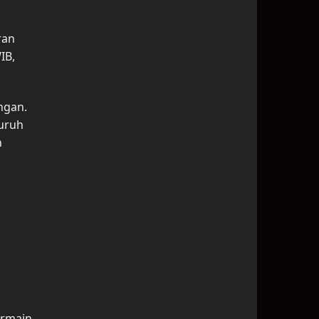
ran
IB,
ngan.
uruh
n
ermain