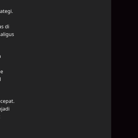
ategi.
s di
aligus
a
ce
l
cepat.
jadi
t