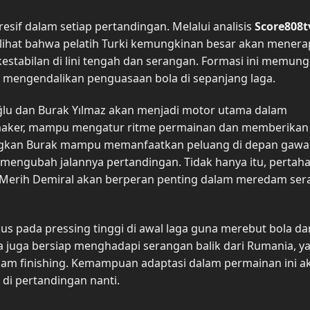
resif dalam setiap pertandingan. Melalui analisis
Score808t
dilihat bahwa pelatih Turki kemungkinan besar akan mener
kestabilan di lini tengah dan serangan. Formasi ini memun
 mengendalikan penguasaan bola di sepanjang laga.
ğlu dan Burak Yılmaz akan menjadi motor utama dalam
maker, mampu mengatur ritme permainan dan memberikan
ngkan Burak mampu memanfaatkan peluang di depan gaw
mengubah jalannya pertandingan. Tidak hanya itu, pertah
rti Merih Demiral akan berperan penting dalam meredam se
fokus pada pressing tinggi di awal laga guna merebut bola da
 juga bersiap menghadapi serangan balik dari Rumania, y
alam finishing. Kemampuan adaptasi dalam permainan ini a
di pertandingan nanti.