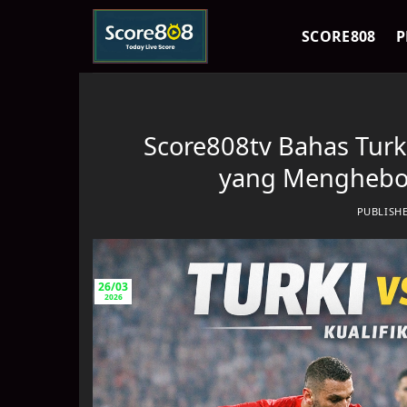
Skip
to
SCORE808
P
content
Score808tv Bahas Turk
yang Mengheboh
PUBLISH
26/03
2026