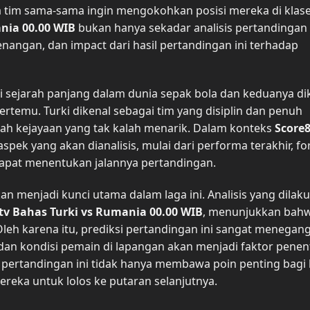
 tim sama-sama ingin mengokohkan posisi mereka di kla
nia 00.00 WIB
bukan hanya sekadar analisis pertandingan 
nangan, dan impact dari hasil pertandingan ini terhadap
ki sejarah panjang dalam dunia sepak bola dan keduanya di
temu. Turki dikenal sebagai tim yang disiplin dan penuh
ah kejayaan yang tak kalah menarik. Dalam konteks
Score
aspek yang akan dianalisis, mulai dari performa terakhir, f
apat menentukan jalannya pertandingan.
an menjadi kunci utama dalam laga ini. Analisis yang dilak
tv Bahas Turki vs Rumania 00.00 WIB
, menunjukkan bah
leh karena itu, prediksi pertandingan ini sangat menegan
dan kondisi pemain di lapangan akan menjadi faktor penen
dari pertandingan ini tidak hanya membawa poin penting bagi
reka untuk lolos ke putaran selanjutnya.