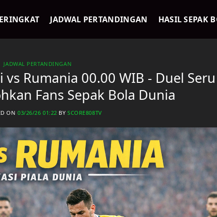
ERINGKAT
JADWAL PERTANDINGAN
HASIL SEPAK 
JADWAL PERTANDINGAN
i vs Rumania 00.00 WIB - Duel Seru
kan Fans Sepak Bola Dunia
ED ON
03/26/26 01:22
BY
SCORE808TV