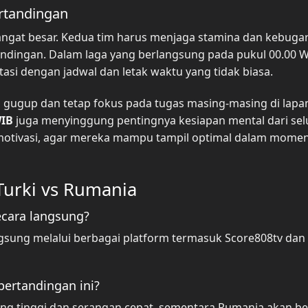
ertandingan
 sangat besar. Kedua tim harus menjaga stamina dan kebuga
ndingan. Dalam laga yang berlangsung pada pukul 00.00 W
si dengan jadwal dan letak waktu yang tidak biasa.
sa gugup dan tetap fokus pada tugas masing-masing di lapa
WIB
juga menyinggung pentingnya kesiapan mental dari sel
 motivasi, agar mereka mampu tampil optimal dalam mome
Turki vs Rumania
ecara langsung?
ngsung melalui berbagai platform termasuk Score808tv dan
pertandingan ini?
ing tinggi dan serangan cepat, sementara Rumania akan b