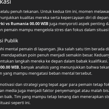
kasi
 selalu penuh tekanan. Untuk kedua tim ini, momen melawa
nunjukkan kualitas mereka serta kepercayaan diri di depan
rki vs Rumania 00.00 WIB
juga menyoroti aspek penting d
an pemain mampu mengelola stres dan fokus dalam situasi k
i Publik
i mental pemain di lapangan. Jika salah satu tim berada di
 mendapatkan poin penuh menjadi semakin besar. Keduan
entukan langkah mereka ke depan dalam babak kualifikasi.
 00.00 WIB
, banyak analisis yang menunjukkan bahwa tekan
in yang mampu mengatasi beban mental tersebut.
tivasi dan strategi yang tepat agar para pemain tetap fo
dan media juga menjadi faktor penyemangat atau malah bis
gan baik. Tim yang mampu tetap tenang dan menerapkan st
uasi seperti ini.