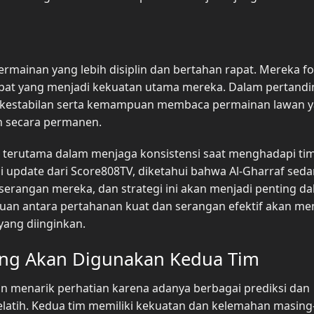
ermainan yang lebih disiplin dan bertahan rapat. Mereka f
epat yang menjadi kekuatan utama mereka. Dalam pertandi
n kestabilan serta kemampuan membaca permainan lawan 
n secara permanen.
terutama dalam menjaga konsistensi saat menghadapi ti
ui update dari Score808TV, diketahui bahwa Al-Gharraf sed
erangan mereka, dan strategi ini akan menjadi penting d
an antara pertahanan kuat dan serangan efektif akan me
yang diinginkan.
yang Akan Digunakan Kedua Tim
an menarik perhatian karena adanya berbagai prediksi dan
pelatih. Kedua tim memiliki kekuatan dan kelemahan masing