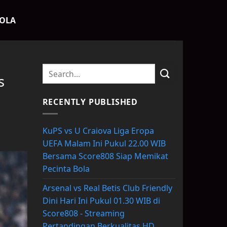
BOLA
s
RECENTLY PUBLISHED
KuPS vs U Craiova Liga Eropa
UEFA Malam Ini Pukul 22.00 WIB
Bersama Score808 Siap Memikat
Pecinta Bola
Arsenal vs Real Betis Club Friendly
Dini Hari Ini Pukul 01.30 WIB di
Score808 - Streaming
Pertandingan Berkualitas HD