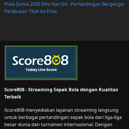
Piala Dunia 2026 Dini Hari Ini - Pertandingan Bergengsi
Perebutan Tiket ke Final
Score808 - Streaming Sepak Bola dengan Kualitas
Terbaik
Score808 menyediakan layanan streaming langsung
untuk berbagai pertandingan sepak bola dari liga-liga
besar dunia dan turnamen internasional. Dengan