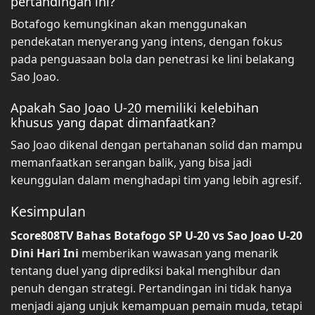
pertandingan ini?
Botafogo kemungkinan akan menggunakan
pendekatan menyerang yang intens, dengan fokus
pada penguasaan bola dan penetrasi ke lini belakang
Sao Joao.
Apakah Sao Joao U-20 memiliki kelebihan
khusus yang dapat dimanfaatkan?
Sao Joao dikenal dengan pertahanan solid dan mampu
memanfaatkan serangan balik, yang bisa jadi
keunggulan dalam menghadapi tim yang lebih agresif.
Kesimpulan
Score808TV Bahas Botafogo SP U-20 vs Sao Joao U-20
Dini Hari Ini
memberikan wawasan yang menarik
tentang duel yang diprediksi bakal menghibur dan
penuh dengan strategi. Pertandingan ini tidak hanya
menjadi ajang unjuk kemampuan pemain muda, tetapi