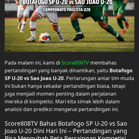
Pada malam ini, kami di
Score808TV
membahas
pertandingan yang banyak dinantikan, yaitu
Botafogo
SP U-20 vs Sao Joao U-20
. Pertarungan antar tim muda
ini bukan hanya sekadar pertandingan biasa, tetapi
juga menjadi momen penting dalam perjalanan
mereka di kompetisi. Mari kita simak lebih dalam
analisis dan prediksi mengenai pertandingan ini.
Score808TV Bahas Botafogo SP U-20 vs Sao
Joao U-20 Dini Hari Ini – Pertandingan yang
Bisa Mengubah Peta Persaingan Kompetisi