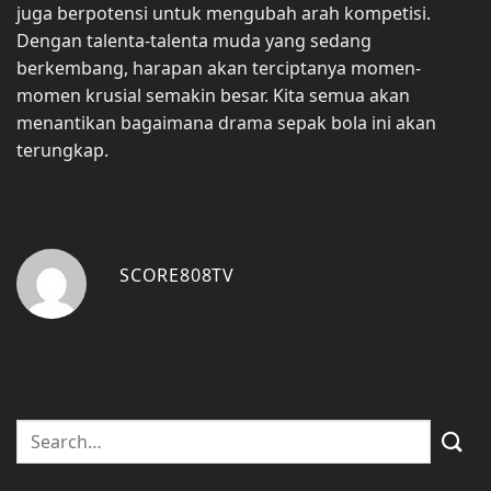
juga berpotensi untuk mengubah arah kompetisi.
Dengan talenta-talenta muda yang sedang
berkembang, harapan akan terciptanya momen-
momen krusial semakin besar. Kita semua akan
menantikan bagaimana drama sepak bola ini akan
terungkap.
SCORE808TV