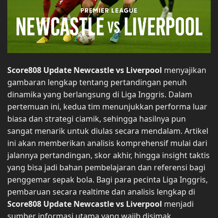
Score808 Update Newcastle vs Liverpool
menyajikan
gambaran lengkap tentang pertandingan penuh
dinamika yang berlangsung di Liga Inggris. Dalam
pertemuan ini, kedua tim menunjukkan performa luar
biasa dan strategi ciamik, sehingga hasilnya pun
sangat menarik untuk diulas secara mendalam. Artikel
ini akan memberikan analisis komprehensif mulai dari
jalannya pertandingan, skor akhir, hingga insight taktis
yang bisa jadi bahan pembelajaran dan referensi bagi
penggemar sepak bola. Bagi para pecinta Liga Inggris,
pembaruan secara realtime dan analisis lengkap di
Score808 Update Newcastle vs Liverpool
menjadi
sumber informasi utama yang wajib disimak.