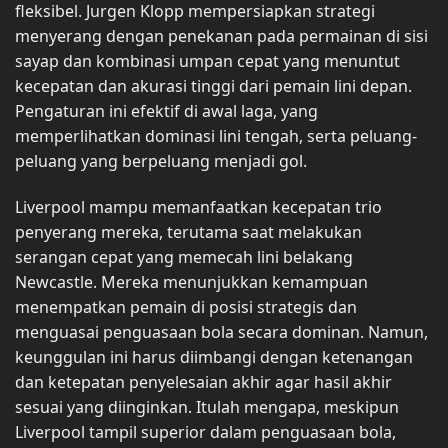
fleksibel. Jurgen Klopp mempersiapkan strategi
menyerang dengan penekanan pada permainan di sisi
sayap dan kombinasi umpan cepat yang menuntut
kecepatan dan akurasi tinggi dari pemain lini depan.
Pengaturan ini efektif di awal laga, yang
memperlihatkan dominasi lini tengah, serta peluang-
peluang yang berpeluang menjadi gol.
Liverpool mampu memanfaatkan kecepatan trio
penyerang mereka, terutama saat melakukan
serangan cepat yang memecah lini belakang
Newcastle. Mereka menunjukkan kemampuan
menempatkan pemain di posisi strategis dan
menguasai penguasaan bola secara dominan. Namun,
keunggulan ini harus diimbangi dengan ketenangan
dan ketepatan penyelesaian akhir agar hasil akhir
sesuai yang diinginkan. Itulah mengapa, meskipun
Liverpool tampil superior dalam penguasaan bola,