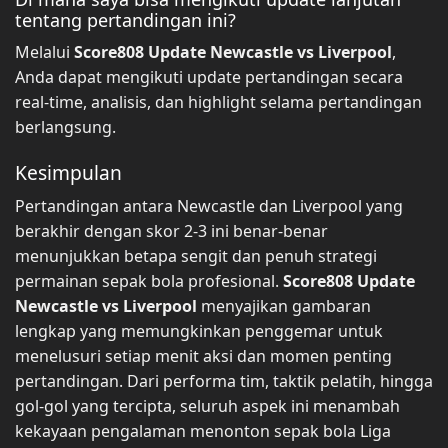
tentang pertandingan ini?
Melalui
Score808 Update Newcastle vs Liverpool
,
Anda dapat mengikuti update pertandingan secara
real-time, analisis, dan highlight selama pertandingan
berlangsung.
Kesimpulan
Pertandingan antara Newcastle dan Liverpool yang
berakhir dengan skor 2-3 ini benar-benar
menunjukkan betapa sengit dan penuh strategi
permainan sepak bola profesional.
Score808 Update
Newcastle vs Liverpool
menyajikan gambaran
lengkap yang memungkinkan penggemar untuk
menelusuri setiap menit aksi dan momen penting
pertandingan. Dari performa tim, taktik pelatih, hingga
gol-gol yang tercipta, seluruh aspek ini menambah
kekayaan pengalaman menonton sepak bola Liga