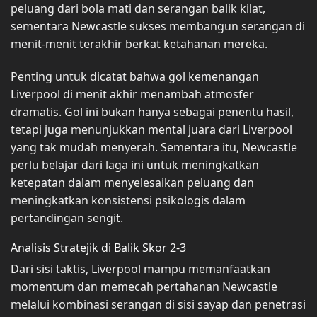
peluang dari bola mati dan serangan balik kilat,
sementara Newcastle sukses membangun serangan di
menit-menit terakhir berkat ketahanan mereka.
Penting untuk dicatat bahwa gol kemenangan
Liverpool di menit akhir menambah atmosfer
dramatis. Gol ini bukan hanya sebagai penentu hasil,
tetapi juga menunjukkan mental juara dari Liverpool
yang tak mudah menyerah. Sementara itu, Newcastle
perlu belajar dari laga ini untuk meningkatkan
ketepatan dalam menyelesaikan peluang dan
meningkatkan konsistensi psikologis dalam
pertandingan sengit.
Analisis Stratejik di Balik Skor 2-3
Dari sisi taktis, Liverpool mampu memanfaatkan
momentum dan memecah pertahanan Newcastle
melalui kombinasi serangan di sisi sayap dan penetrasi