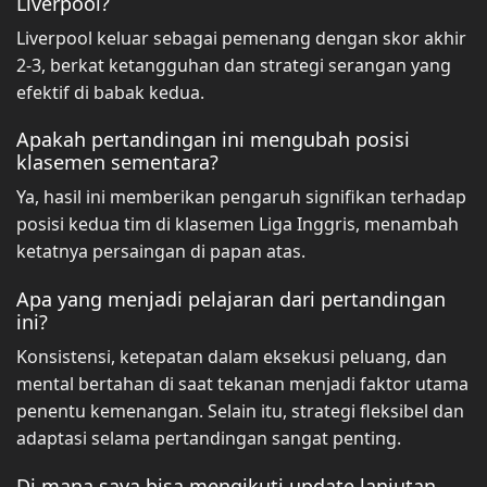
Liverpool?
Liverpool keluar sebagai pemenang dengan skor akhir
2-3, berkat ketangguhan dan strategi serangan yang
efektif di babak kedua.
Apakah pertandingan ini mengubah posisi
klasemen sementara?
Ya, hasil ini memberikan pengaruh signifikan terhadap
posisi kedua tim di klasemen Liga Inggris, menambah
ketatnya persaingan di papan atas.
Apa yang menjadi pelajaran dari pertandingan
ini?
Konsistensi, ketepatan dalam eksekusi peluang, dan
mental bertahan di saat tekanan menjadi faktor utama
penentu kemenangan. Selain itu, strategi fleksibel dan
adaptasi selama pertandingan sangat penting.
Di mana saya bisa mengikuti update lanjutan