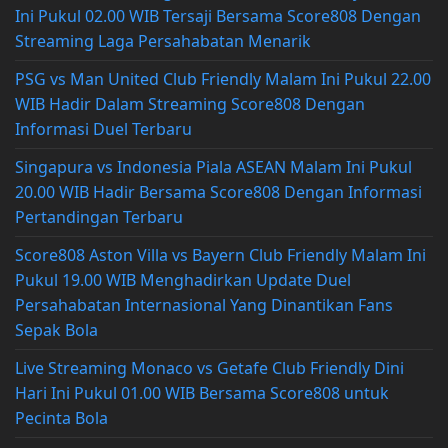
Ini Pukul 02.00 WIB Tersaji Bersama Score808 Dengan
Streaming Laga Persahabatan Menarik
PSG vs Man United Club Friendly Malam Ini Pukul 22.00
WIB Hadir Dalam Streaming Score808 Dengan
Informasi Duel Terbaru
Singapura vs Indonesia Piala ASEAN Malam Ini Pukul
20.00 WIB Hadir Bersama Score808 Dengan Informasi
Pertandingan Terbaru
Score808 Aston Villa vs Bayern Club Friendly Malam Ini
Pukul 19.00 WIB Menghadirkan Update Duel
Persahabatan Internasional Yang Dinantikan Fans
Sepak Bola
Live Streaming Monaco vs Getafe Club Friendly Dini
Hari Ini Pukul 01.00 WIB Bersama Score808 untuk
Pecinta Bola