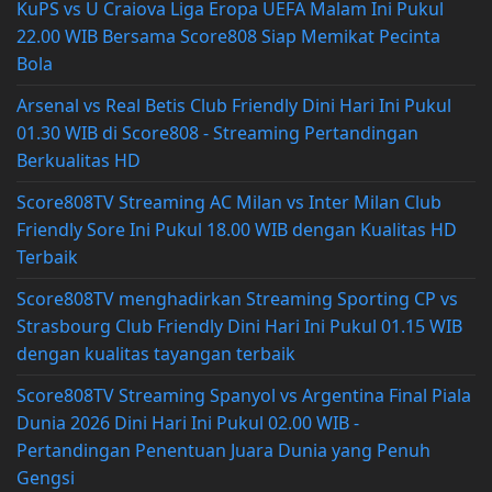
KuPS vs U Craiova Liga Eropa UEFA Malam Ini Pukul
22.00 WIB Bersama Score808 Siap Memikat Pecinta
Bola
Arsenal vs Real Betis Club Friendly Dini Hari Ini Pukul
01.30 WIB di Score808 - Streaming Pertandingan
Berkualitas HD
Score808TV Streaming AC Milan vs Inter Milan Club
Friendly Sore Ini Pukul 18.00 WIB dengan Kualitas HD
Terbaik
Score808TV menghadirkan Streaming Sporting CP vs
Strasbourg Club Friendly Dini Hari Ini Pukul 01.15 WIB
dengan kualitas tayangan terbaik
Score808TV Streaming Spanyol vs Argentina Final Piala
Dunia 2026 Dini Hari Ini Pukul 02.00 WIB -
Pertandingan Penentuan Juara Dunia yang Penuh
Gengsi