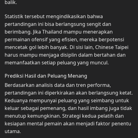
balik.
Statistik tersebut mengindikasikan bahwa
pertandingan ini bisa berlangsung sengit dan
berimbang. Jika Thailand mampu menerapkan
permainan ofensif yang efisien, mereka berpotensi
mencetak gol lebih banyak. Di sisi lain, Chinese Taipei
harus mampu menjaga disiplin dalam bertahan dan
memanfaatkan setiap peluang yang muncul.
Prediksi Hasil dan Peluang Menang
Berdasarkan analisis data dan tren performa,
pertandingan ini diperkirakan akan berlangsung ketat.
Keduanya mempunyai peluang yang seimbang untuk
keluar sebagai pemenang, dan hasil imbang juga tidak
menutup kemungkinan. Strategi kedua pelatih dan
kesiapan mental pemain akan menjadi faktor penentu
utama.