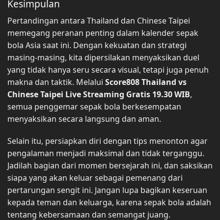
Kesimpulan
Pertandingan antara Thailand dan Chinese Taipei
memegang peranan penting dalam kalender sepak
bola Asia saat ini. Dengan kekuatan dan strategi
masing-masing, kita dipersilakan menyaksikan duel
yang tidak hanya seru secara visual, tetapi juga penuh
makna dan taktik. Melalui
Score808 Thailand vs
Chinese Taipei Live Streaming Gratis 19.30 WIB
,
semua penggemar sepak bola berkesempatan
menyaksikan secara langsung dan aman.
Selain itu, persiapkan diri dengan tips menonton agar
pengalaman menjadi maksimal dan tidak terganggu.
Jadilah bagian dari momen bersejarah ini, dan saksikan
siapa yang akan keluar sebagai pemenang dari
pertarungan sengit ini. Jangan lupa bagikan keseruan
kepada teman dan keluarga, karena sepak bola adalah
tentang kebersamaan dan semangat juang.