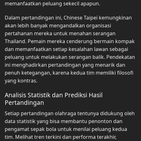
memanfaatkan peluang sekecil apapun.
Dalam pertandingan ini, Chinese Taipei kemungkinan
akan lebih banyak mengandalkan organisasi
pertahanan mereka untuk menahan serangan
Thailand. Pemain mereka cenderung bermain kompak
dan memanfaatkan setiap kesalahan lawan sebagai
peluang untuk melakukan serangan balik. Pendekatan
ini menghadirkan pertandingan yang menarik dan
penuh ketegangan, karena kedua tim memiliki filosofi
yang kontras.
Analisis Statistik dan Prediksi Hasil
Pertandingan
Setiap pertandingan olahraga tentunya didukung oleh
data statistik yang bisa membantu penonton dan
pengamat sepak bola untuk menilai peluang kedua
tim. Melihat tren terkini dan performa terakhir,