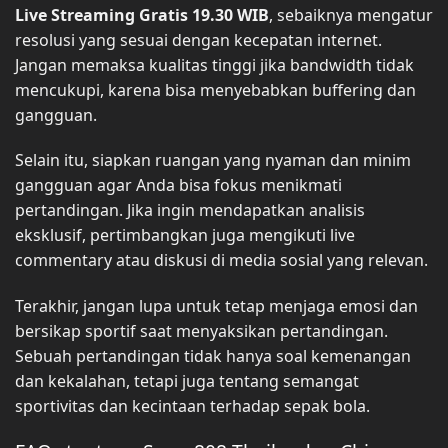
Live Streaming Gratis 19.30 WIB
, sebaiknya mengatur
resolusi yang sesuai dengan kecepatan internet.
Jangan memaksa kualitas tinggi jika bandwidth tidak
mencukupi, karena bisa menyebabkan buffering dan
gangguan.
Selain itu, siapkan ruangan yang nyaman dan minim
gangguan agar Anda bisa fokus menikmati
pertandingan. Jika ingin mendapatkan analisis
eksklusif, pertimbangkan juga mengikuti live
commentary atau diskusi di media sosial yang relevan.
Terakhir, jangan lupa untuk tetap menjaga emosi dan
bersikap sportif saat menyaksikan pertandingan.
Sebuah pertandingan tidak hanya soal kemenangan
dan kekalahan, tetapi juga tentang semangat
sportivitas dan kecintaan terhadap sepak bola.