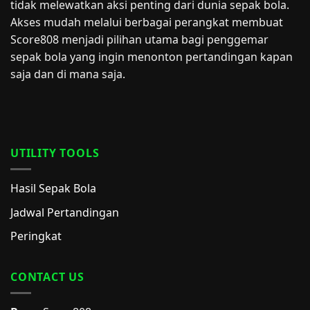
tidak melewatkan aksi penting dari dunia sepak bola.
Akses mudah melalui berbagai perangkat membuat
Score808 menjadi pilihan utama bagi penggemar
sepak bola yang ingin menonton pertandingan kapan
saja dan di mana saja.
UTILITY TOOLS
Hasil Sepak Bola
Jadwal Pertandingan
Peringkat
CONTACT US