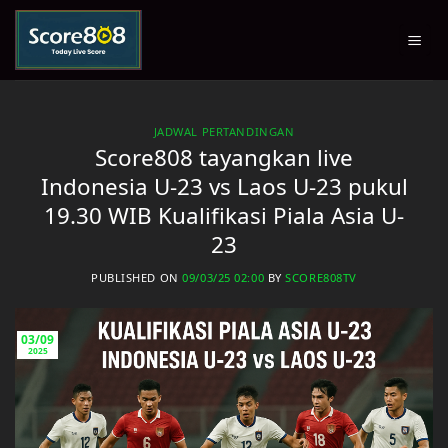
Skip
to
content
JADWAL PERTANDINGAN
Score808 tayangkan live
Indonesia U-23 vs Laos U-23 pukul
19.30 WIB Kualifikasi Piala Asia U-
23
PUBLISHED ON
09/03/25 02:00
BY
SCORE808TV
03/09
2025