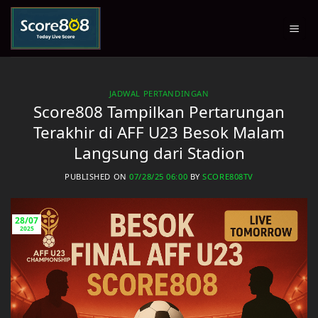
Skip
to
content
JADWAL PERTANDINGAN
Score808 Tampilkan Pertarungan
Terakhir di AFF U23 Besok Malam
Langsung dari Stadion
PUBLISHED ON
07/28/25 06:00
BY
SCORE808TV
28/07
2025