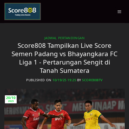
Skip
to
content
JADWAL PERTANDINGAN
Score808 Tampilkan Live Score
Semen Padang vs Bhayangkara FC
Liga 1 - Pertarungan Sengit di
Tanah Sumatera
PUBLISHED ON
10/19/25 19:25
BY
SCORE808TV
20/10
2025