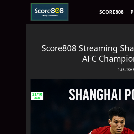
Skip
to
SCORE808
P
content
Score808 Streaming Shan
AFC Champion
PUBLISH
21/10
2025