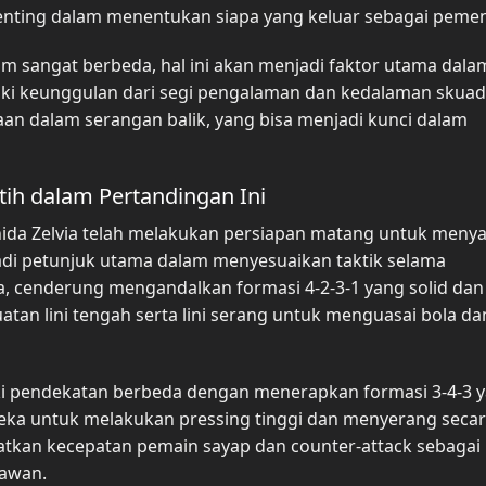
nting dalam menentukan siapa yang keluar sebagai peme
tim sangat berbeda, hal ini akan menjadi faktor utama dala
iki keunggulan dari segi pengalaman dan kedalaman skuad,
aan dalam serangan balik, yang bisa menjadi kunci dalam
ih dalam Pertandingan Ini
hida Zelvia telah melakukan persiapan matang untuk men
jadi petunjuk utama dalam menyesuaikan taktik selama
ya, cenderung mengandalkan formasi 4-2-3-1 yang solid dan
an lini tengah serta lini serang untuk menguasai bola da
liki pendekatan berbeda dengan menerapkan formasi 3-4-3 
eka untuk melakukan pressing tinggi dan menyerang seca
tkan kecepatan pemain sayap dan counter-attack sebagai
lawan.