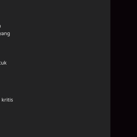
n
 yang
tuk
kritis