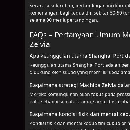
Secara keseluruhan, pertandingan ini dipre
kemenangan bagi kedua tim sekitar 50-50 te
selama 90 menit pertandingan.
FAQs – Pertanyaan Umum Me
Zelvia
Apa keunggulan utama Shanghai Port da
Keunggulan utama Shanghai Port adalah penga
didukung oleh skuad yang memiliki kedalaman
Bagaimana strategi Machida Zelvia dal
Mereka kemungkinan akan fokus pada pressi
balik sebagai senjata utama, sambil berusaha 
Bagaimana kondisi fisik dan mental kedu
Kondisi fisik dan mental kedua tim cukup pr