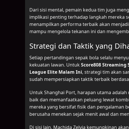
Dari sisi mental, pemain kedua tim juga men
implikasi penting terhadap langkah mereka 
menampilkan performa terbaik akan menjadi 
mampu mengelola tekanan ini dan mengembal
Strategi dan Taktik yang Di
Setiap pertandingan sepak bola selalu meny
kekuatan lawan. Untuk
Score808 Streaming 
League Elite Malam Ini
, strategi tim akan 
sudah mempersiapkan taktik terbaik berdasa
Untuk Shanghai Port, harapan utama adalah 
baik dan memanfaatkan peluang lewat kombin
mereka yang bersifat fisik dan pengalaman be
berusaha menekan sejak menit awal dan men
Di sisi lain, Machida Zelvia kemungkinan akan