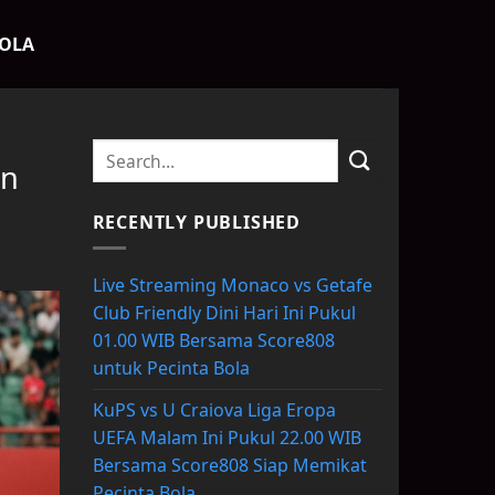
BOLA
an
RECENTLY PUBLISHED
Live Streaming Monaco vs Getafe
Club Friendly Dini Hari Ini Pukul
01.00 WIB Bersama Score808
untuk Pecinta Bola
KuPS vs U Craiova Liga Eropa
UEFA Malam Ini Pukul 22.00 WIB
Bersama Score808 Siap Memikat
Pecinta Bola