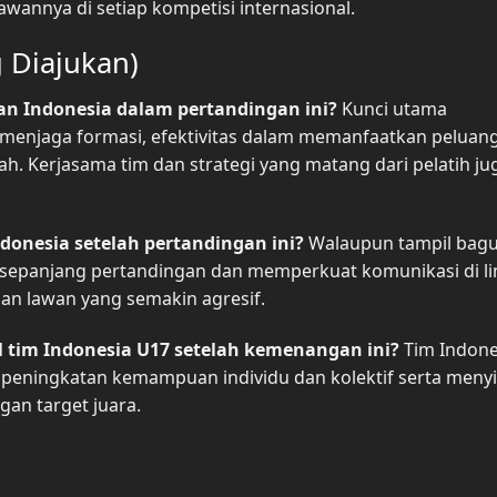
annya di setiap kompetisi internasional.
 Diajukan)
n Indonesia dalam pertandingan ini?
Kunci utama
m menjaga formasi, efektivitas dalam memanfaatkan peluan
h. Kerjasama tim dan strategi yang matang dari pelatih ju
ndonesia setelah pertandingan ini?
Walaupun tampil bagu
 sepanjang pertandingan dan memperkuat komunikasi di li
an lawan yang semakin agresif.
 tim Indonesia U17 setelah kemenangan ini?
Tim Indone
 peningkatan kemampuan individu dan kolektif serta meny
gan target juara.