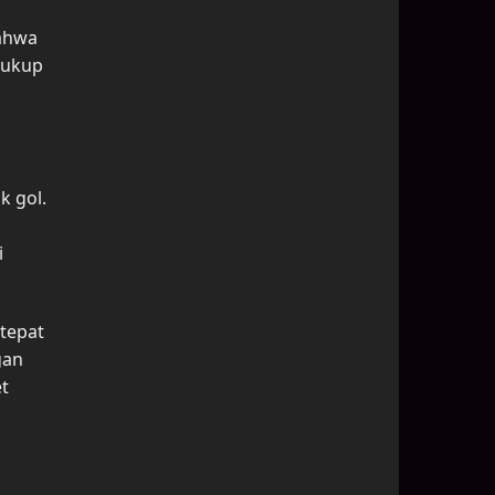
ahwa
cukup
k gol.
i
tepat
gan
t