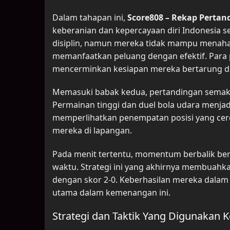
Dalam tahapan ini,
Score808 – Rekap Pertan
keberanian dan kepercayaan diri Indonesia
disiplin, namun mereka tidak mampu menaha
memanfaatkan peluang dengan efektif. Para 
mencerminkan kesiapan mereka bertarung di l
Memasuki babak kedua, pertandingan semaki
Permainan tinggi dan duel bola udara menj
memperlihatkan penempatan posisi yang cer
mereka di lapangan.
Pada menit tertentu, momentum berbalik berk
waktu. Strategi ini yang akhirnya membuahk
dengan skor 2-0. Keberhasilan mereka dalam 
utama dalam kemenangan ini.
Strategi dan Taktik Yang Digunakan 