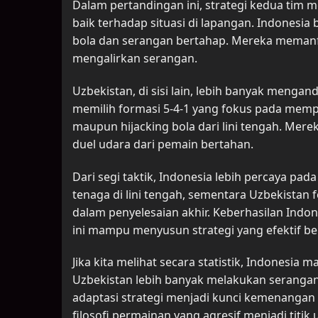
Dalam pertandingan ini, strategi kedua tim
baik terhadap situasi di lapangan. Indones
bola dan serangan bertahap. Mereka memanf
mengalirkan serangan.
Uzbekistan, di sisi lain, lebih banyak mengan
memilih formasi 5-4-1 yang fokus pada memp
maupun hijacking bola dari lini tengah. Me
duel udara dari pemain bertahan.
Dari segi taktik, Indonesia lebih percaya p
tenaga di lini tengah, sementara Uzbekistan 
dalam penyelesaian akhir. Keberhasilan In
ini mampu menyusun strategi yang efektif b
Jika kita melihat secara statistik, Indones
Uzbekistan lebih banyak melakukan seranga
adaptasi strategi menjadi kunci kemenangan 
filosofi permainan yang agresif menjadi titik