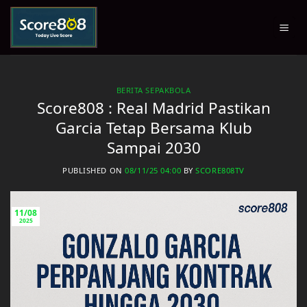
Skip
to
content
BERITA SEPAKBOLA
Score808 : Real Madrid Pastikan
Garcia Tetap Bersama Klub
Sampai 2030
PUBLISHED ON
08/11/25 04:00
BY
SCORE808TV
11/08
2025