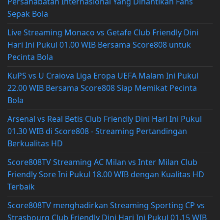
Persahabatan Internasional Yang Dinantikan Fans
Sepak Bola
Live Streaming Monaco vs Getafe Club Friendly Dini
Hari Ini Pukul 01.00 WIB Bersama Score808 untuk
Pecinta Bola
KuPS vs U Craiova Liga Eropa UEFA Malam Ini Pukul
22.00 WIB Bersama Score808 Siap Memikat Pecinta
Bola
Arsenal vs Real Betis Club Friendly Dini Hari Ini Pukul
01.30 WIB di Score808 - Streaming Pertandingan
Berkualitas HD
Score808TV Streaming AC Milan vs Inter Milan Club
Friendly Sore Ini Pukul 18.00 WIB dengan Kualitas HD
Terbaik
Score808TV menghadirkan Streaming Sporting CP vs
Strasbourg Club Friendly Dini Hari Ini Pukul 01.15 WIB