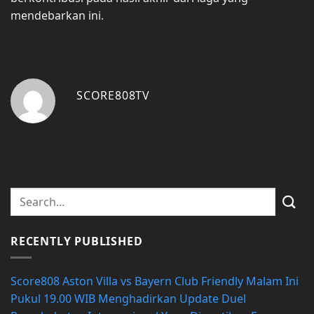
mendebarkan ini.
SCORE808TV
RECENTLY PUBLISHED
Score808 Aston Villa vs Bayern Club Friendly Malam Ini
Pukul 19.00 WIB Menghadirkan Update Duel