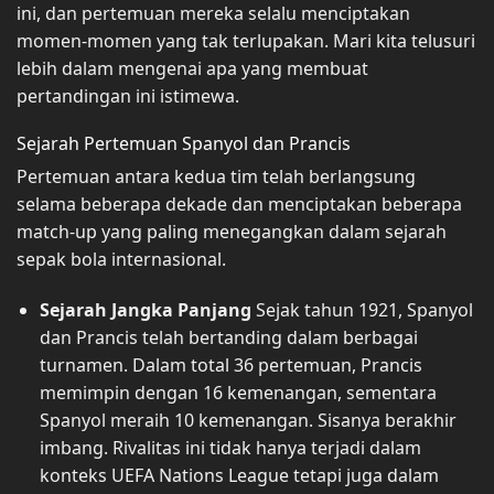
ini, dan pertemuan mereka selalu menciptakan
momen-momen yang tak terlupakan. Mari kita telusuri
lebih dalam mengenai apa yang membuat
pertandingan ini istimewa.
Sejarah Pertemuan Spanyol dan Prancis
Pertemuan antara kedua tim telah berlangsung
selama beberapa dekade dan menciptakan beberapa
match-up yang paling menegangkan dalam sejarah
sepak bola internasional.
Sejarah Jangka Panjang
Sejak tahun 1921, Spanyol
dan Prancis telah bertanding dalam berbagai
turnamen. Dalam total 36 pertemuan, Prancis
memimpin dengan 16 kemenangan, sementara
Spanyol meraih 10 kemenangan. Sisanya berakhir
imbang. Rivalitas ini tidak hanya terjadi dalam
konteks UEFA Nations League tetapi juga dalam