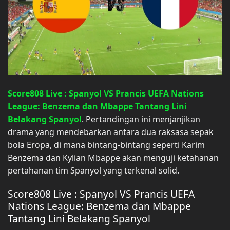
Score808 Live : Spanyol VS Prancis UEFA Nations
League: Benzema dan Mbappe Tantang Lini
Belakang Spanyol
. Pertandingan ini menjanjikan
drama yang mendebarkan antara dua raksasa sepak
bola Eropa, di mana bintang-bintang seperti Karim
Benzema dan Kylian Mbappe akan menguji ketahanan
pertahanan tim Spanyol yang terkenal solid.
Score808 Live : Spanyol VS Prancis UEFA
Nations League: Benzema dan Mbappe
Tantang Lini Belakang Spanyol