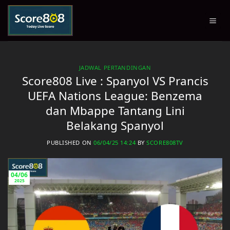
Skip
to
content
JADWAL PERTANDINGAN
Score808 Live : Spanyol VS Prancis
UEFA Nations League: Benzema
dan Mbappe Tantang Lini
Belakang Spanyol
PUBLISHED ON
06/04/25 14:24
BY
SCORE808TV
04/06
2025