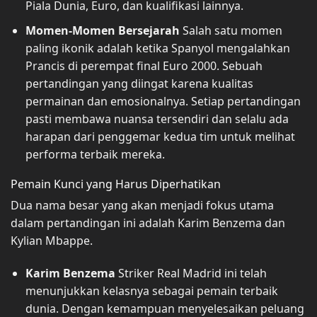
Piala Dunia, Euro, dan kualifikasi lainnya.
Momen-Momen Bersejarah
Salah satu momen
paling ikonik adalah ketika Spanyol mengalahkan
Prancis di perempat final Euro 2000. Sebuah
pertandingan yang diingat karena kualitas
permainan dan emosionalnya. Setiap pertandingan
pasti membawa nuansa tersendiri dan selalu ada
harapan dari penggemar kedua tim untuk melihat
performa terbaik mereka.
Pemain Kunci yang Harus Diperhatikan
Dua nama besar yang akan menjadi fokus utama
dalam pertandingan ini adalah Karim Benzema dan
Kylian Mbappe.
Karim Benzema
Striker Real Madrid ini telah
menunjukkan kelasnya sebagai pemain terbaik
dunia. Dengan kemampuan menyelesaikan peluang