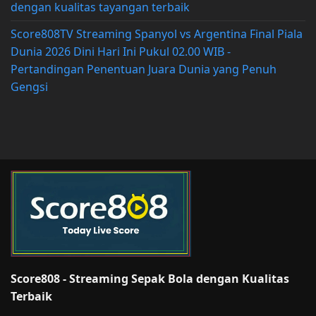
dengan kualitas tayangan terbaik
Score808TV Streaming Spanyol vs Argentina Final Piala
Dunia 2026 Dini Hari Ini Pukul 02.00 WIB -
Pertandingan Penentuan Juara Dunia yang Penuh
Gengsi
Score808 - Streaming Sepak Bola dengan Kualitas
Terbaik