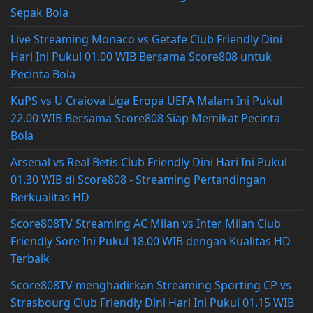
Sepak Bola
Live Streaming Monaco vs Getafe Club Friendly Dini
Hari Ini Pukul 01.00 WIB Bersama Score808 untuk
Pecinta Bola
KuPS vs U Craiova Liga Eropa UEFA Malam Ini Pukul
22.00 WIB Bersama Score808 Siap Memikat Pecinta
Bola
Arsenal vs Real Betis Club Friendly Dini Hari Ini Pukul
01.30 WIB di Score808 - Streaming Pertandingan
Berkualitas HD
Score808TV Streaming AC Milan vs Inter Milan Club
Friendly Sore Ini Pukul 18.00 WIB dengan Kualitas HD
Terbaik
Score808TV menghadirkan Streaming Sporting CP vs
Strasbourg Club Friendly Dini Hari Ini Pukul 01.15 WIB