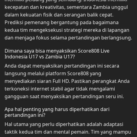
kecepatan dan kreativitas, sementara Zambia unggul
dalam kekuatan fisik dan serangan balik cepat.
Prediksi pemenang bergantung pada bagaimana
kedua tim mengeksekusi strategi mereka di lapangan
dan menjaga fokus selama pertandingan berlangsung.
Dimana saya bisa menyaksikan Score808 Live
Indonesia U17 vs Zambia U17?
Anda dapat menyaksikan pertandingan ini secara
langsung melalui platform Score808 yang
menyediakan siaran Full HD. Pastikan perangkat Anda
terkoneksi internet stabil agar tidak mengalami
gangguan saat menyaksikan pertandingan seru ini.
Apa hal penting yang harus diperhatikan dari
pertandingan ini?
Hal utama yang perlu diperhatikan adalah adaptasi
taktik kedua tim dan mental pemain. Tim yang mampu