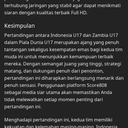
terhubung jaringan yang stabil agar dapat menikmati
siaran dengan kualitas terbaik Full HD.
Kesimpulan
Pertandingan antara Indonesia U17 dan Zambia U17
dalam Piala Dunia U17 merupakan ajang yang penuh
tantangan sekaligus kesempatan emas bagi kedua tim
muda ini untuk menunjukkan kemampuan terbaik
mereka. Dengan semangat juang yang tinggi, strategi
matang, dan dukungan penuh dari penonton,
pertandingan ini diharapkan berlangsung menarik dan
penuh sensasi. Penggunaan platform Score808
sebagai media siar utama akan memastikan Anda
tidak melewatkan setiap momen penting dari
pertandingan ini.
Menghadapi pertandingan ini, kedua tim memiliki
kekuatan dan kelemahan masing-masing. Indonesia