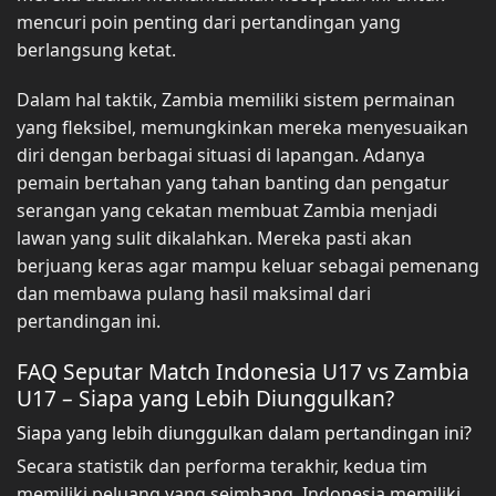
mencuri poin penting dari pertandingan yang
berlangsung ketat.
Dalam hal taktik, Zambia memiliki sistem permainan
yang fleksibel, memungkinkan mereka menyesuaikan
diri dengan berbagai situasi di lapangan. Adanya
pemain bertahan yang tahan banting dan pengatur
serangan yang cekatan membuat Zambia menjadi
lawan yang sulit dikalahkan. Mereka pasti akan
berjuang keras agar mampu keluar sebagai pemenang
dan membawa pulang hasil maksimal dari
pertandingan ini.
FAQ Seputar Match Indonesia U17 vs Zambia
U17 – Siapa yang Lebih Diunggulkan?
Siapa yang lebih diunggulkan dalam pertandingan ini?
Secara statistik dan performa terakhir, kedua tim
memiliki peluang yang seimbang. Indonesia memiliki