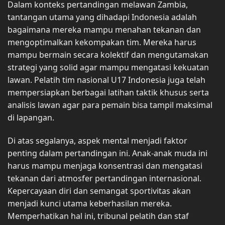
Dalam konteks pertandingan melawan Zambia,
tantangan utama yang dihadapi Indonesia adalah
bagaimana mereka mampu menahan tekanan dan
mengoptimalkan kekompakan tim. Mereka harus
mampu bermain secara kolektif dan mengutamakan
strategi yang solid agar mampu mengatasi kekuatan
lawan. Pelatih tim nasional U17 Indonesia juga telah
mempersiapkan berbagai latihan taktik khusus serta
analisis lawan agar para pemain bisa tampil maksimal
di lapangan.
Di atas segalanya, aspek mental menjadi faktor
penting dalam pertandingan ini. Anak-anak muda ini
harus mampu menjaga konsentrasi dan mengatasi
tekanan dari atmosfer pertandingan internasional.
Kepercayaan diri dan semangat sportivitas akan
menjadi kunci utama keberhasilan mereka.
Memperhatikan hal ini, tribunal pelatih dan staf