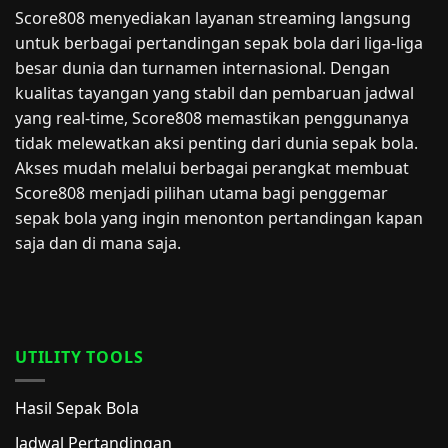
Score808 menyediakan layanan streaming langsung
untuk berbagai pertandingan sepak bola dari liga-liga
besar dunia dan turnamen internasional. Dengan
kualitas tayangan yang stabil dan pembaruan jadwal
yang real-time, Score808 memastikan penggunanya
tidak melewatkan aksi penting dari dunia sepak bola.
Akses mudah melalui berbagai perangkat membuat
Score808 menjadi pilihan utama bagi penggemar
sepak bola yang ingin menonton pertandingan kapan
saja dan di mana saja.
UTILITY TOOLS
Hasil Sepak Bola
Jadwal Pertandingan