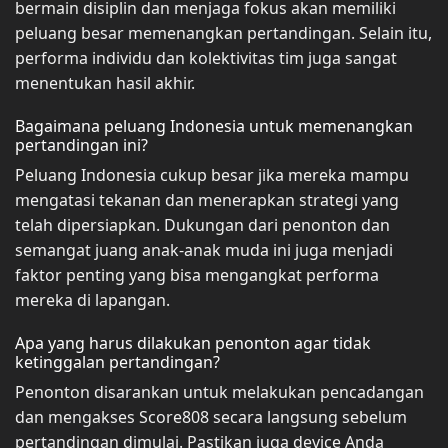
bermain disiplin dan menjaga fokus akan memiliki
peluang besar memenangkan pertandingan. Selain itu,
performa individu dan kolektivitas tim juga sangat
menentukan hasil akhir.
Bagaimana peluang Indonesia untuk memenangkan
pertandingan ini?
Peluang Indonesia cukup besar jika mereka mampu
mengatasi tekanan dan menerapkan strategi yang
telah dipersiapkan. Dukungan dari penonton dan
semangat juang anak-anak muda ini juga menjadi
faktor penting yang bisa mengangkat performa
mereka di lapangan.
Apa yang harus dilakukan penonton agar tidak
ketinggalan pertandingan?
Penonton disarankan untuk melakukan pencadangan
dan mengakses Score808 secara langsung sebelum
pertandingan dimulai. Pastikan juga device Anda