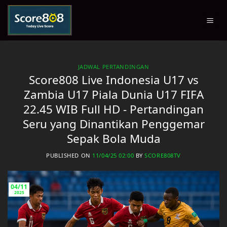
Skip
to
content
JADWAL PERTANDINGAN
Score808 Live Indonesia U17 vs
Zambia U17 Piala Dunia U17 FIFA
22.45 WIB Full HD - Pertandingan
Seru yang Dinantikan Penggemar
Sepak Bola Muda
PUBLISHED ON
11/04/25 02:00
BY
SCORE808TV
04/11
2025