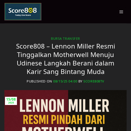
Skip
to
content
BURSA TRANSFER
Score808 – Lennon Miller Resmi
Tinggalkan Motherwell Menuju
Udinese Langkah Berani dalam
Karir Sang Bintang Muda
PUBLISHED ON
08/15/25 04:00
BY
SCORE808TV
15/08
2025