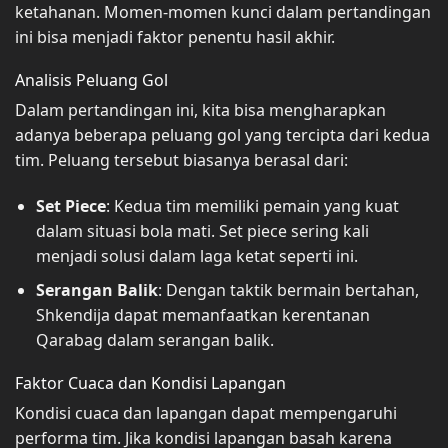
ketahanan. Momen-momen kunci dalam pertandingan
ini bisa menjadi faktor penentu hasil akhir.
Analisis Peluang Gol
Dalam pertandingan ini, kita bisa mengharapkan
adanya beberapa peluang gol yang tercipta dari kedua
tim. Peluang tersebut biasanya berasal dari:
Set Piece
: Kedua tim memiliki pemain yang kuat
dalam situasi bola mati. Set piece sering kali
menjadi solusi dalam laga ketat seperti ini.
Serangan Balik
: Dengan taktik bermain bertahan,
Shkendija dapat memanfaatkan kerentanan
Qarabag dalam serangan balik.
Faktor Cuaca dan Kondisi Lapangan
Kondisi cuaca dan lapangan dapat mempengaruhi
performa tim. Jika kondisi lapangan basah karena