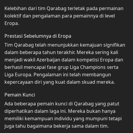
Kelebihan dari tim Qarabag terletak pada permainan
kolektif dan pengalaman para pemainnya di level
Eropa.
Prestasi Sebelumnya di Eropa
Tim Qarabag telah menunjukkan kemajuan signifikan
dalam beberapa tahun terakhir. Mereka sering kali
menjadi wakil Azerbaijan dalam kompetisi Eropa dan
berhasil mencapai fase grup Liga Champions serta
Liga Europa. Pengalaman ini telah membangun
kepercayaan diri yang kuat dalam skuad mereka.
Pemain Kunci
Ada beberapa pemain kunci di Qarabag yang patut
diperhatikan dalam laga ini. Mereka bukan hanya
memiliki kemampuan individu yang mumpuni tetapi
juga tahu bagaimana bekerja sama dalam tim.