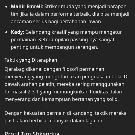
Mahir Emreli
: Striker muda yang menjadi harapan
tim. Jika ia dalam performa terbaik, dia bisa menjadi
ancaman serius bagi pertahanan lawan.
Kady
: Gelandang kreatif yang mampu mengatur
permainan. Keterampilan passing-nya sangat
penting untuk membangun serangan.
Taktik yang Diterapkan
Qarabag dikenal dengan filosofi permainan
menyerang yang mengutamakan penguasaan bola. Di
bawah arahan pelatih, mereka sering menggunakan
formasi 4-2-3-1 yang memungkinkan fluiditas dalam
menyerang dan kemampuan bertahan yang solid.
Dengan kekuatan bermain di kandang, taktik mereka
pasti akan berbicara banyak dalam laga ini.
Profil Tim Shkendija