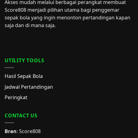
Akses mudah melalui berbagai perangkat membuat
Score808 menjadi pilihan utama bagi penggemar
sepak bola yang ingin menonton pertandingan kapan
saja dan di mana saja.
UTILITY TOOLS
Hasil Sepak Bola
Jadwal Pertandingan
Peringkat
CONTACT US
Bran
: Score808