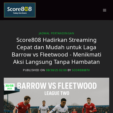
Skip
to
content
JADWAL PERTANDINGAN
Score808 Hadirkan Streaming
Cepat dan Mudah untuk Laga
Barrow vs Fleetwood - Menikmati
Aksi Langsung Tanpa Hambatan
PUBLISHED ON
08/30/25 02:00
BY
SCORE808TV
30/08
2025