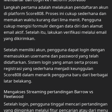
Langkah pertama adalah melakukan pendaftaran akun
di platform Score808. Proses ini cukup sederhana dan
memakan waktu kurang dari lima menit. Pengguna
cukup mengisi formulir dengan data diri dan alamat
email aktif. Setelah itu, lakukan verifikasi melalui email
yang dikirimkan.
Setelah memiliki akun, pengguna dapat login dengan
memasukkan username dan password yang telah
didaftarkan. Sistem login yang aman serta proses
registrasi yang sederhana menjadi keunggulan
Score808 dalam menarik pengguna baru dari berbagai
latar belakang.
Mengakses Streaming pertandingan Barrow vs
Fleetwood
Setelah login, pengguna tinggal mencari pertandingan
yang diinginkan melalui fitur pencarian atau dari menu