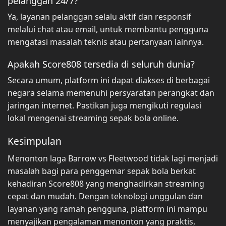
pelanggan 24/7?
Ya, layanan pelanggan selalu aktif dan responsif
melalui chat atau email, untuk membantu pengguna
mengatasi masalah teknis atau pertanyaan lainnya.
Apakah Score808 tersedia di seluruh dunia?
Secara umum, platform ini dapat diakses di berbagai
negara selama memenuhi persyaratan perangkat dan
jaringan internet. Pastikan juga mengikuti regulasi
lokal mengenai streaming sepak bola online.
Kesimpulan
Menonton laga Barrow vs Fleetwood tidak lagi menjadi
masalah bagi para penggemar sepak bola berkat
kehadiran Score808 yang menghadirkan streaming
cepat dan mudah. Dengan teknologi unggulan dan
layanan yang ramah pengguna, platform ini mampu
menyajikan pengalaman menonton yang praktis,