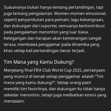
Suasananya bukan hanya tentang pertandingan, tapi
juga tentang pengalaman. Momen-momen emosional,
seperti penyambutan para pemain, lagu kebangsaan,
dan dukungan dari suporter, semuanya berkontribusi
pada pengalaman menonton yang luar biasa.
Ketegangan dan harapan akan kemenangan sangat
terasa, membawa penggemar pada dinamika yang
khas setiap kali pertandingan besar terjadi.
Tim Mana yang Kamu Dukung?
Menjelang final FIFA Club World Cup 2025, pertanyaan
yang muncul di benak setiap penggemar adalah “Tim
mana yang kamu dukung?”. Setiap orang pasti
memiliki tim favoritnya, dan dukungan itu tidak hanya
sekedar menonton, tetapi juga melibatkan emosi yang
mendalam.