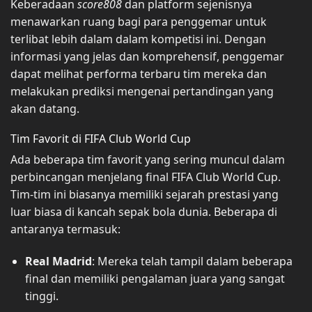
Keberadaan
score808
dan platform sejenisnya
menawarkan ruang bagi para penggemar untuk
terlibat lebih dalam dalam kompetisi ini. Dengan
informasi yang jelas dan komprehensif, penggemar
dapat melihat performa terbaru tim mereka dan
melakukan prediksi mengenai pertandingan yang
akan datang.
Tim Favorit di FIFA Club World Cup
Ada beberapa tim favorit yang sering muncul dalam
perbincangan menjelang final FIFA Club World Cup.
Tim-tim ini biasanya memiliki sejarah prestasi yang
luar biasa di kancah sepak bola dunia. Beberapa di
antaranya termasuk:
Real Madrid
: Mereka telah tampil dalam beberapa
final dan memiliki pengalaman juara yang sangat
tinggi.