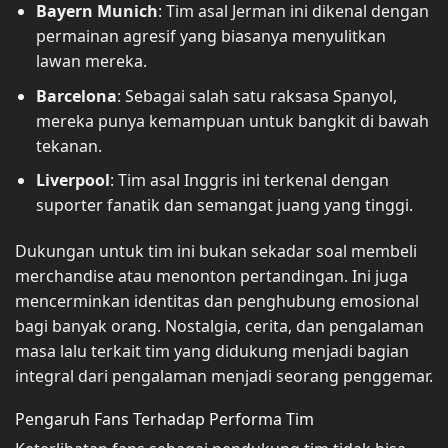
Bayern Munich
: Tim asal Jerman ini dikenal dengan
permainan agresif yang biasanya menyulitkan
lawan mereka.
Barcelona
: Sebagai salah satu raksasa Spanyol,
mereka punya kemampuan untuk bangkit di bawah
tekanan.
Liverpool
: Tim asal Inggris ini terkenal dengan
suporter fanatik dan semangat juang yang tinggi.
Dukungan untuk tim ini bukan sekadar soal membeli
merchandise atau menonton pertandingan. Ini juga
mencerminkan identitas dan penghubung emosional
bagi banyak orang. Nostalgia, cerita, dan pengalaman
masa lalu terkait tim yang didukung menjadi bagian
integral dari pengalaman menjadi seorang penggemar.
Pengaruh Fans Terhadap Performa Tim