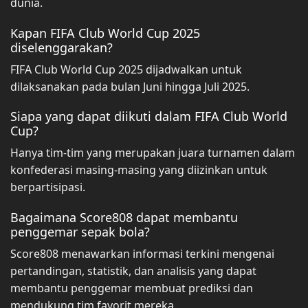
dunia.
Kapan FIFA Club World Cup 2025
diselenggarakan?
FIFA Club World Cup 2025 dijadwalkan untuk
dilaksanakan pada bulan Juni hingga Juli 2025.
Siapa yang dapat diikuti dalam FIFA Club World
Cup?
Hanya tim-tim yang merupakan juara turnamen dalam
konfederasi masing-masing yang diizinkan untuk
berpartisipasi.
Bagaimana Score808 dapat membantu
penggemar sepak bola?
Score808 menawarkan informasi terkini mengenai
pertandingan, statistik, dan analisis yang dapat
membantu penggemar membuat prediksi dan
mendukung tim favorit mereka.