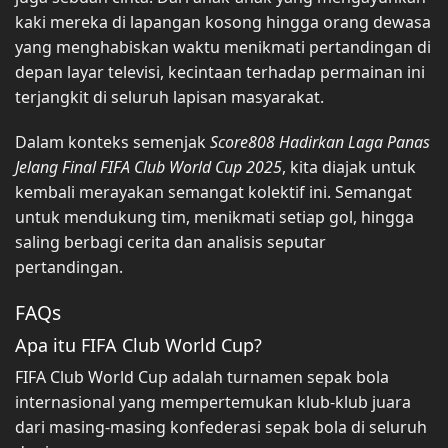
kaki mereka di lapangan kosong hingga orang dewasa
yang menghabiskan waktu menikmati pertandingan di
depan layar televisi, kecintaan terhadap permainan ini
terjangkit di seluruh lapisan masyarakat.
Dalam konteks semenjak
Score808 Hadirkan Laga Panas
Jelang Final FIFA Club World Cup 2025
, kita diajak untuk
kembali merayakan semangat kolektif ini. Semangat
untuk mendukung tim, menikmati setiap gol, hingga
saling berbagi cerita dan analisis seputar
pertandingan.
FAQs
Apa itu FIFA Club World Cup?
FIFA Club World Cup adalah turnamen sepak bola
internasional yang mempertemukan klub-klub juara
dari masing-masing konfederasi sepak bola di seluruh