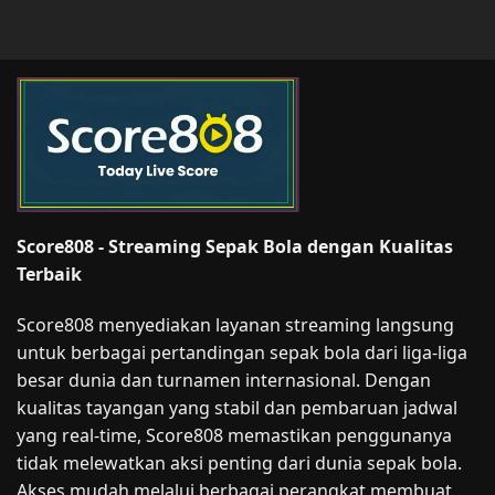
Score808 - Streaming Sepak Bola dengan Kualitas
Terbaik
Score808 menyediakan layanan streaming langsung
untuk berbagai pertandingan sepak bola dari liga-liga
besar dunia dan turnamen internasional. Dengan
kualitas tayangan yang stabil dan pembaruan jadwal
yang real-time, Score808 memastikan penggunanya
tidak melewatkan aksi penting dari dunia sepak bola.
Akses mudah melalui berbagai perangkat membuat