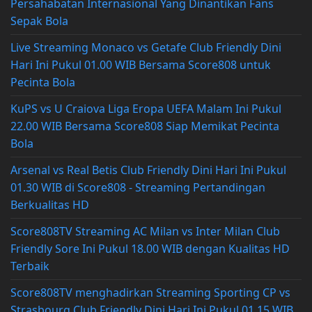
Persahabatan Internasional Yang Dinantikan Fans
Sepak Bola
Live Streaming Monaco vs Getafe Club Friendly Dini
Hari Ini Pukul 01.00 WIB Bersama Score808 untuk
Pecinta Bola
KuPS vs U Craiova Liga Eropa UEFA Malam Ini Pukul
22.00 WIB Bersama Score808 Siap Memikat Pecinta
Bola
Arsenal vs Real Betis Club Friendly Dini Hari Ini Pukul
01.30 WIB di Score808 - Streaming Pertandingan
Berkualitas HD
Score808TV Streaming AC Milan vs Inter Milan Club
Friendly Sore Ini Pukul 18.00 WIB dengan Kualitas HD
Terbaik
Score808TV menghadirkan Streaming Sporting CP vs
Strasbourg Club Friendly Dini Hari Ini Pukul 01.15 WIB