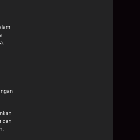
alam
a
a.
rangan
ankan
n dan
h.