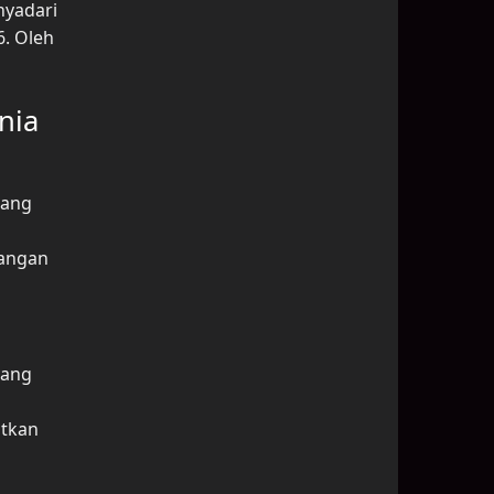
nyadari
6. Oleh
nia
tang
uangan
yang
atkan