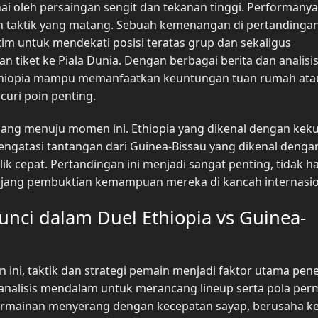
arnai oleh persaingan sengit dan tekanan tinggi. Performanya
 taktik yang matang. Sebuah kemenangan di pertandingan
tim untuk mendekati posisi teratas grup dan sekaligus
 tiket ke Piala Dunia. Dengan berbagai berita dan analisi
thiopia mampu memanfaatkan keuntungan tuan rumah ata
ri poin penting.
njang menuju momen ini. Ethiopia yang dikenal dengan kek
mengatasi tantangan dari Guinea-Bissau yang dikenal denga
lik cepat. Pertandingan ini menjadi sangat penting, tidak h
i ajang pembuktian kemampuan mereka di kancah internasio
unci dalam Duel Ethiopia vs Guinea-
ini, taktik dan strategi pemain menjadi faktor utama pen
an analisis mendalam untuk merancang lineup serta pola pe
permainan menyerang dengan kecepatan sayap, berusaha k