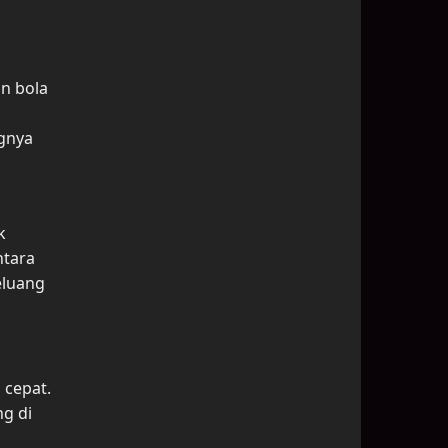
n bola
ngnya
k
ntara
eluang
 cepat.
g di