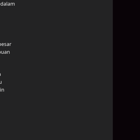
k dalam
besar
puan
a
u
in