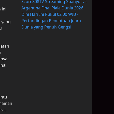
Score808TV Streaming Spanyol vs
Argentina Final Piala Dunia 2026
 ini
Dini Hari Ini Pukul 02.00 WIB -
Pertandingan Penentuan Juara
s yang
Dunia yang Penuh Gengsi
u
uatan
n
anya
nal.
entu
rmainan
eras