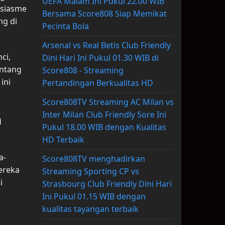
UEFA Malam Ini Pukul 22.00 WIB
usiasme
Bersama Score808 Siap Memikat
ng di
Pecinta Bola
Arsenal vs Real Betis Club Friendly
ci,
Dini Hari Ini Pukul 01.30 WIB di
entang
Score808 - Streaming
ini
Pertandingan Berkualitas HD
Score808TV Streaming AC Milan vs
Inter Milan Club Friendly Sore Ini
a
Pukul 18.00 WIB dengan Kualitas
HD Terbaik
a-
Score808TV menghadirkan
ereka
Streaming Sporting CP vs
i
Strasbourg Club Friendly Dini Hari
Ini Pukul 01.15 WIB dengan
kualitas tayangan terbaik