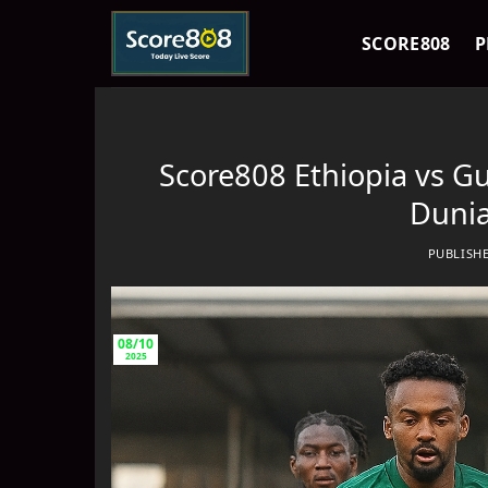
Skip
to
SCORE808
P
content
Score808 Ethiopia vs Gu
Dunia
PUBLISH
08/10
2025